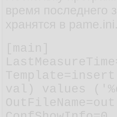
время последнего з
хранятся в pame.ini
[main]

LastMeasureTime
Template=insert
val) values ('%
OutFileName=out.
ConfShowInfo=0
