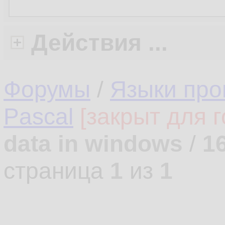
Действия ...
Форумы
/
Языки про
Pascal
[закрыт для г
data in windows
/
1
страница
1
из
1