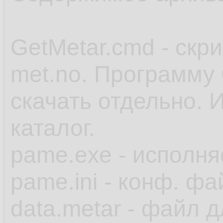
GetMetar.cmd - скр
met.no. Программу 
скачать отдельно. 
каталог.
pame.exe - исполн
pame.ini - конф. фа
data.metar - файл 