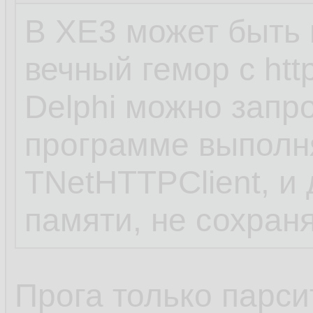
В XE3 может быть н
вечный гемор с htt
Delphi можно запр
программе выполн
TNetHTTPClient, и
памяти, не сохран
Прога только парси