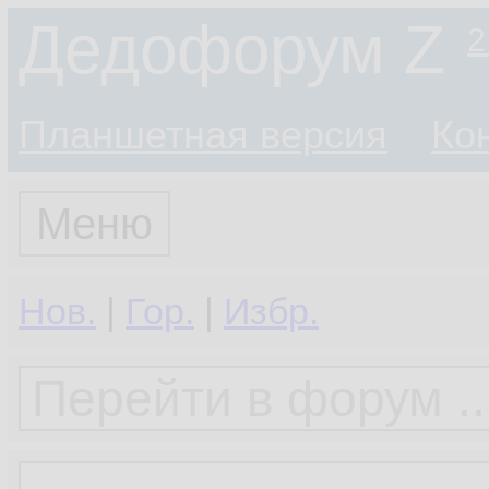
Дедофорум Z
2
Планшетная версия
Ко
Меню
Нов.
|
Гор.
|
Избр.