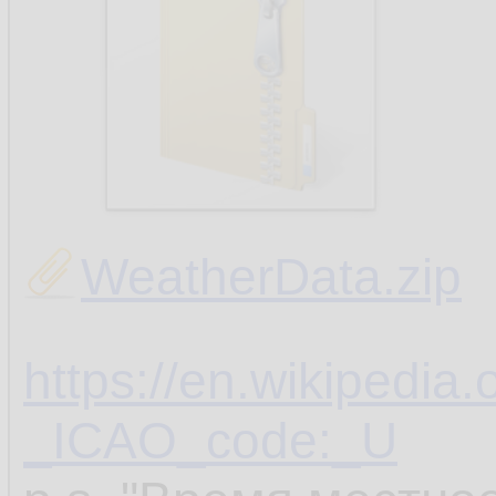
WeatherData.zip
https://en.wikipedia.
_ICAO_code:_U