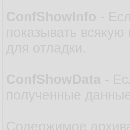
ConfShowInfo
- Есл
показывать всякую
для отладки.
ConfShowData
- Ес
полученные данные
Содержимое архив