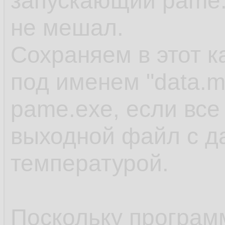
запускающий pame.
не мешал.
Сохраняем в этот 
под именем "data.m
pame.exe, если все
выходной файл с д
температурой.
Поскольку программ