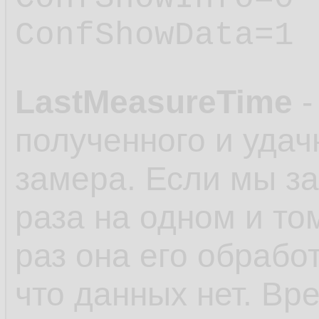
ConfShowData=1
LastMeasureTime
-
полученного и удач
замера. Если мы з
раза на одном и то
раз она его обработ
что данных нет. Вр