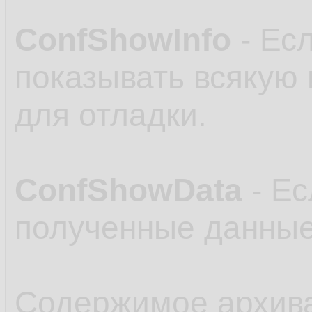
ConfShowInfo
- Есл
показывать всякую
для отладки.
ConfShowData
- Ес
полученные данные
Содержимое архив