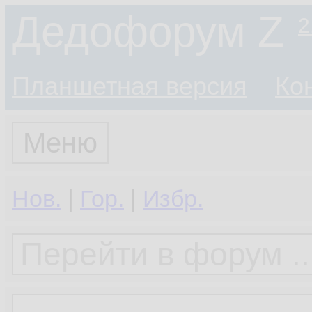
Дедофорум Z
2
Планшетная версия
Ко
Меню
Нов.
|
Гор.
|
Избр.