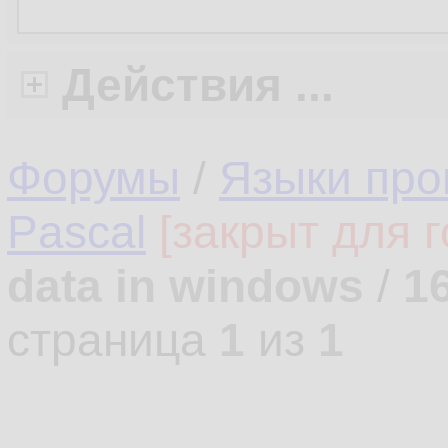
Действия ...
Форумы
/
Языки про
Pascal
[закрыт для г
data in windows
/
1
страница
1
из
1