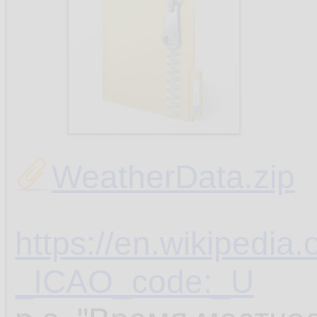
WeatherData.zip
https://en.wikipedia.
_ICAO_code:_U