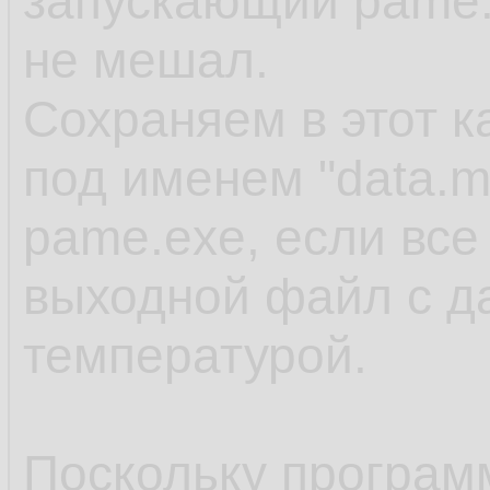
запускающий pame.
не мешал.
Сохраняем в этот 
под именем "data.m
pame.exe, если все
выходной файл с д
температурой.
Поскольку программ