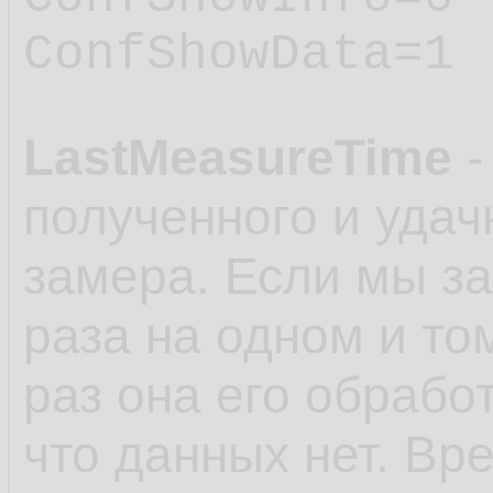
ConfShowData=1
LastMeasureTime
-
полученного и удач
замера. Если мы з
раза на одном и то
раз она его обработ
что данных нет. Вр