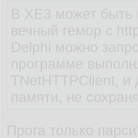
В XE3 может быть н
вечный гемор с htt
Delphi можно запр
программе выполн
TNetHTTPClient, и
памяти, не сохран
Прога только парси