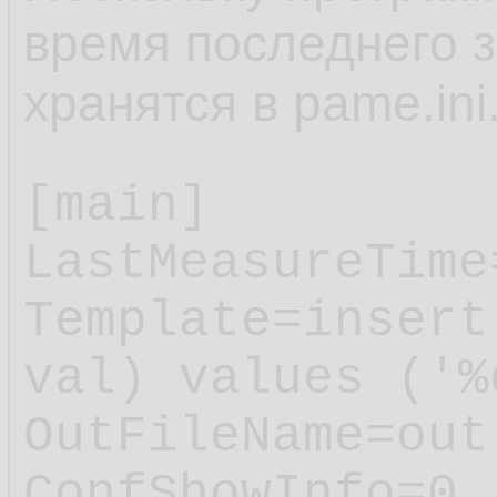
время последнего з
хранятся в pame.ini
[main]

LastMeasureTime
Template=insert
val) values ('%
OutFileName=out.
ConfShowInfo=0
