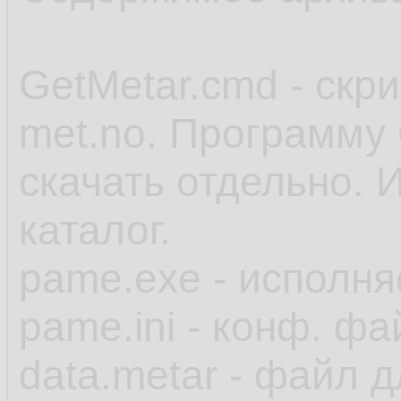
GetMetar.cmd - скр
met.no. Программу 
скачать отдельно. 
каталог.
pame.exe - исполн
pame.ini - конф. фа
data.metar - файл 