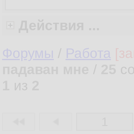
Действия ...
Форумы
/
Работа
[з
падаван мне
/
25
со
1
из
2
1