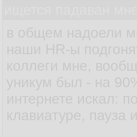
ищется падаван мн
в общем надоели м
наши HR-ы подгонят
коллеги мне, вообщ
уникум был - на 90
интернете искал: п
клавиатуре, пауза 