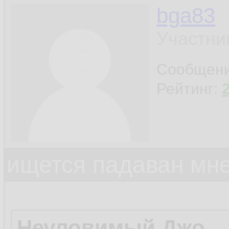
bga83
Участни
Сообщен
Рейтинг:
ищется падаван мн
Неуловимый Джо