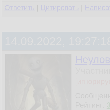
Ответить
|
Цитировать
|
Написа
14.09.2022, 19:27:1
Неуло
Участни
[игнориру
Сообщен
Рейтинг: