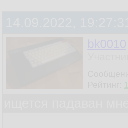
14.09.2022, 19:27:3
bk0010
Участни
Сообщен
Рейтинг:
ищется падаван мн