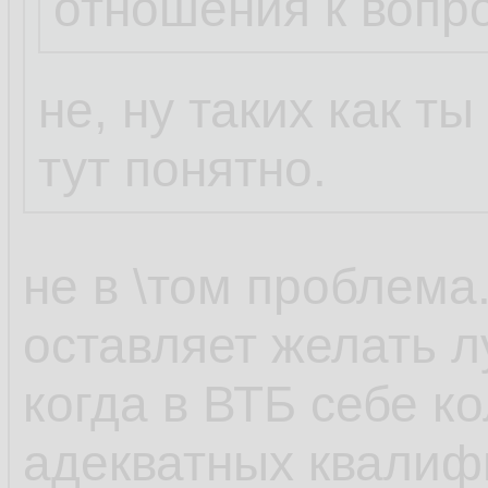
отношения к вопр
не, ну таких как т
тут понятно.
не в \том проблема
оставляет желать л
когда в ВТБ себе к
адекватных квали