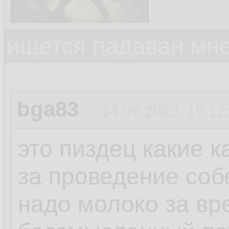
ищется падаван мн
bga83
14.09.2022, 19:12
это пиздец какие 
за проведение соб
надо молоко за вр