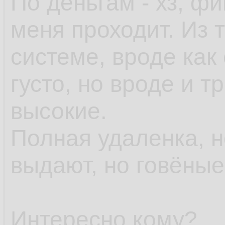
По деньгам - хз, ф
меня проходит. Из т
системе, вроде как 
густо, но вроде и 
высокие.
Полная удаленка, 
выдают, но говёны
Интересно кому?