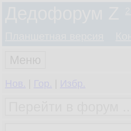
Дедофорум Z
2
Планшетная версия
Ко
Меню
Нов.
|
Гор.
|
Избр.