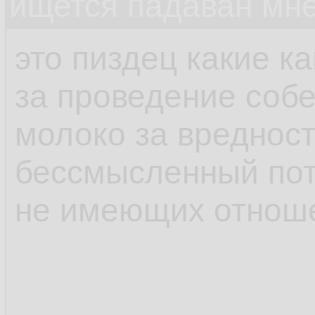
ищется падаван мн
это пиздец какие к
за проведение соб
молоко за вредност
бессмысленный пот
не имеющих отноше