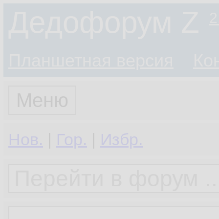
Дедофорум Z
2
Планшетная версия
Ко
Меню
Нов.
|
Гор.
|
Избр.