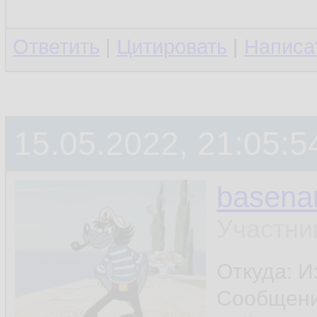
Ответить
|
Цитировать
|
Написа
15.05.2022, 21:05:5
basen
Участни
Откуда: И
Сообщен