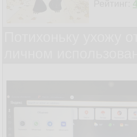
Рейтинг:
Потихоньку ухожу от
личном использова