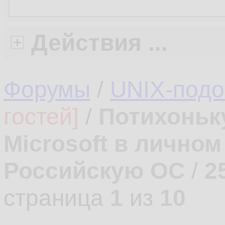
Действия ...
Форумы
/
UNIX-под
гостей]
/
Потихоньк
Microsoft в лично
Российскую ОС
/
2
страница
1
из
10