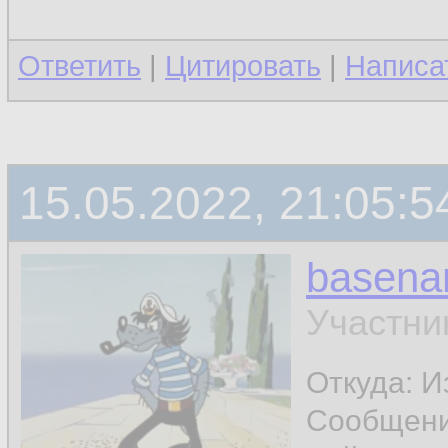
Ответить
|
Цитировать
|
Написа
15.05.2022, 21:05:5
basen
Участни
Откуда: И
Сообщен