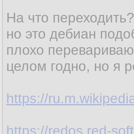
На что переходить?
но это дебиан подо
плохо перевариваю,
целом годно, но я 
https://ru.m.wikiped
https://redos.red-soft