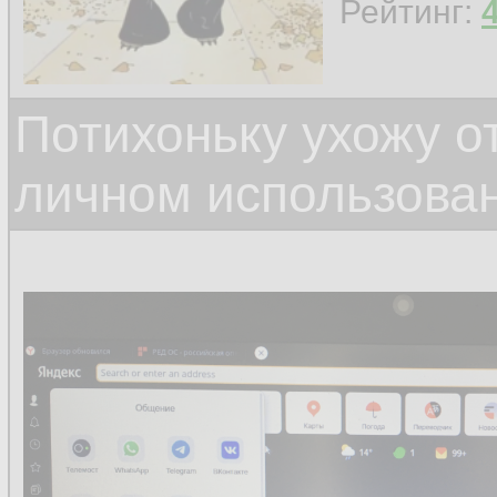
Рейтинг:
Потихоньку ухожу от
личном использова