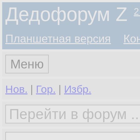
Дедофорум Z
2
Планшетная версия
Ко
Меню
Нов.
|
Гор.
|
Избр.