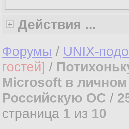
Действия ...
Форумы
/
UNIX-под
гостей]
/
Потихоньк
Microsoft в лично
Российскую ОС
/
2
страница
1
из
10