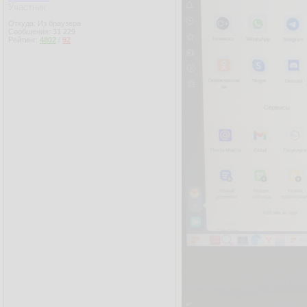
Участник
Откуда: Из браузера
Сообщения:
31 229
Рейтинг:
4802
/
92