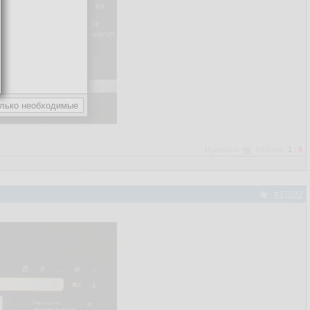
Нравится:
пк
Рейтинг:
1
/
0
#37692