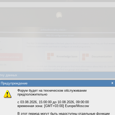
тку данных
яется обработка файлов cookie, необходимых для работы сайта, а такж
x
Предупреждение
та и улучшения предоставляемых сервисов с использованием метричес
Форум будет на техническом обслуживании
предположительно
вать сайт, вы даёте согласие на обработку файлов cookie, необходимы
ожете выбрать по своему усмотрению.
с 03.08.2026, 15:00:00 до 10.08.2026, 09:00:00
временная зона: [GMT+03:00] Europe/Moscow
м ссылкам мы можете ознакомиться с действующим на сайте пользова
итикой конфиденциальности.
В этот период могут быть недоступны отдельные функции