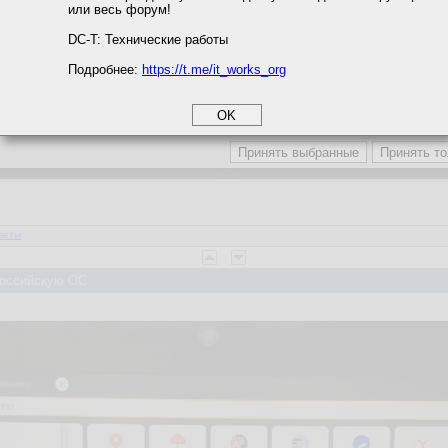
или весь форум!
соглашение
циальности
DC-T: Технические работы
Подробнее:
https://t.me/it_works_org
okie
а статистики
етинга и рекламы
веты
 Российскую ОС