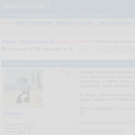
Дедофорум Z
powered by
simpleCommunicator
- 2.0.61 © 2026 Programmizd 02
Гость
Войти
|
Регистрация
|
Профиль
|
Очистить
Новые сообщения
|
Форумы
/
UNIX-подобные OC
[закрыт для гостей]
/
Потихоньку ухожу о
25
сообщений из
235
, страница
1
из
10
1
Потихоньку ухожу от продуктов Microsoft в личном использовании на
Вообще, я честный пользак м
пользовался из-за привычки,
линупсоид, а сейчас, после 
поддержки, танки работают в
В общем, для начала выбор О
решил перейти на Российски
На что переходить? Astra Lin
basename
✓
ОС.
Участник
https://ru.m.wikipedia.org/wik
Откуда: Из браузера
Сообщения:
31 229
https://redos.red-soft.ru/
Рейтинг:
4802
/
92