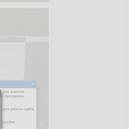
x
е для анализа
кой программы
х для работы сайта.
тельским