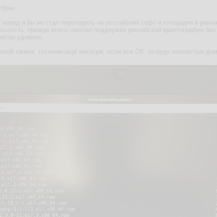
тбуке.
 назад я бы не стал переходить на российский софт и площадки в рамка
льность, прежде всего, полная поддержка российской криптографии без 
иятно удивило.
отой танков, погоняю ещё месяцок, если все ОК, то буду полностью дом