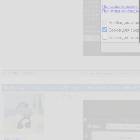
Пользовательское 
Политика конфиден
Необходимые co
Cookie для сбор
Cookie для марк
15.05.2022, 21:05:54
Ответить
|
Цитировать
|
Написать
|
От
Потихоньку ухожу от продуктов Microsoft в личном использовании на
basename
✓