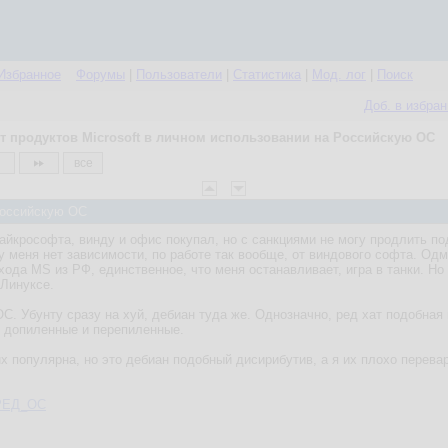
Избранное
Форумы
|
Пользователи
|
Статистика
|
Мод. лог
|
Поиск
Доб. в избра
т продуктов Microsoft в личном использовании на Российскую ОС
все
 Российскую ОС
айкрософта, винду и офис покупал, но с санкциями не могу продлить по
 у меня нет зависимости, по работе так вообще, от виндового софта. О
ухода MS из РФ, единственное, что меня останавливает, игра в танки. Н
 Линуксе.
С. Убунту сразу на хуй, дебиан туда же. Однозначно, ред хат подобная 
е допиленные и перепиленные.
ux популярна, но это дебиан подобный дисирибутив, а я их плохо перева
i/РЕД_ОС