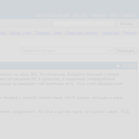
Мобильная версия
Контакт
Правила
FAQ
Помощь
нное
|
Игнор. тему
|
Прикреп. тему
|
Пометить прочит.
/
непрочит.
|
Фильтр
#37691
дписку на офис 365. Это печально. Виндой в большей степени
дминство решений МС в прошлом, я сервачный энтерпрайзный
о вроде бы решение этой проблемы есть. Хоть и без официальной
и бинарно с шапкой совместимая. Но! В рамках ситуации в мире
риваю, раздражают. Alt Linux в целом годно, но я решил такую: РЕД