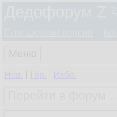
Дедофорум Z
2
Планшетная версия
Ко
Меню
Нов.
|
Гор.
|
Избр.