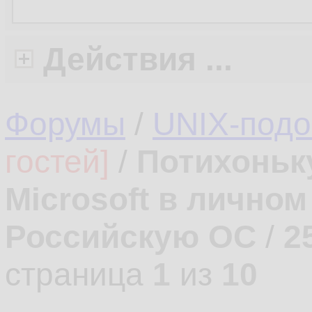
Действия ...
Форумы
/
UNIX-под
гостей]
/
Потихоньк
Microsoft в лично
Российскую ОС
/
2
страница
1
из
10