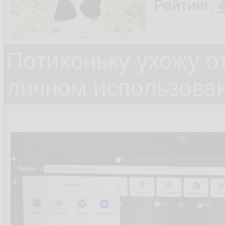
Рейтинг:
Потихоньку ухожу от
личном использова