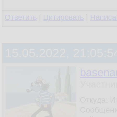
Ответить
|
Цитировать
|
Написа
15.05.2022, 21:05:5
basen
Участни
Откуда: И
Сообщен