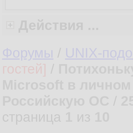
Действия ...
Форумы
/
UNIX-под
гостей]
/
Потихоньк
Microsoft в лично
Российскую ОС
/
2
страница
1
из
10