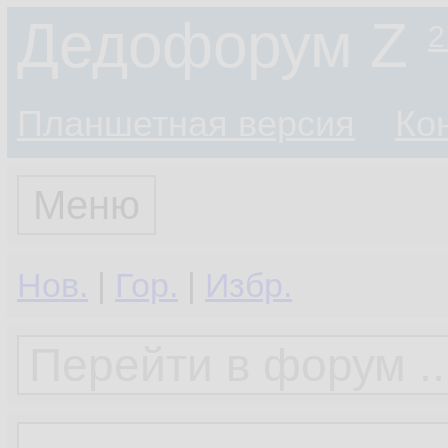
Дедофорум Z
2
Планшетная версия
Ко
Меню
Нов.
|
Гор.
|
Избр.