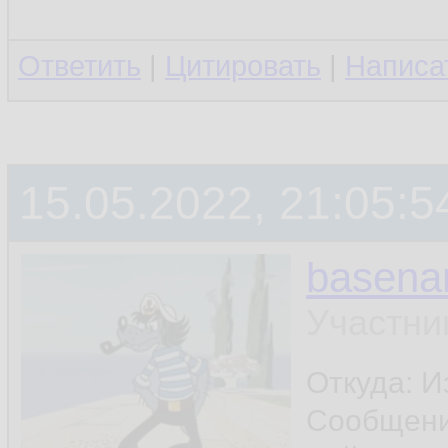
Ответить
|
Цитировать
|
Написа
15.05.2022, 21:05:5
basen
Участни
Откуда: И
Сообщен