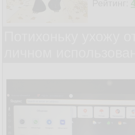
Рейтинг:
Потихоньку ухожу от
личном использова