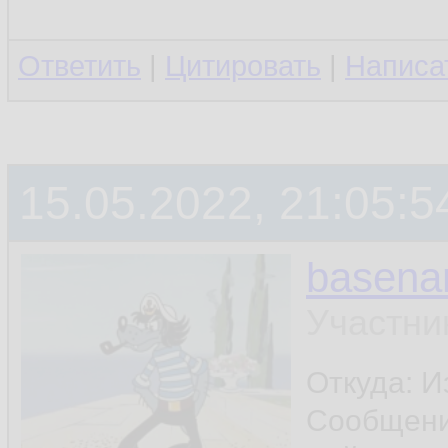
Ответить
|
Цитировать
|
Написа
15.05.2022, 21:05:5
basen
Участни
Откуда: И
Сообщен