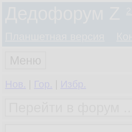
Дедофорум Z
2
Планшетная версия
Ко
Меню
Нов.
|
Гор.
|
Избр.