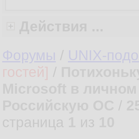
Действия ...
Форумы
/
UNIX-под
гостей]
/
Потихоньк
Microsoft в лично
Российскую ОС
/
2
страница
1
из
10