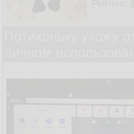
Рейтинг:
Потихоньку ухожу от
личном использова