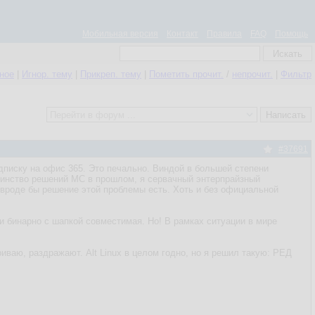
Мобильная версия
Контакт
Правила
FAQ
Помощь
нное
|
Игнор. тему
|
Прикреп. тему
|
Пометить прочит.
/
непрочит.
|
Фильтр
#37691
дписку на офис 365. Это печально. Виндой в большей степени
дминство решений МС в прошлом, я сервачный энтерпрайзный
о вроде бы решение этой проблемы есть. Хоть и без официальной
и бинарно с шапкой совместимая. Но! В рамках ситуации в мире
риваю, раздражают. Alt Linux в целом годно, но я решил такую: РЕД