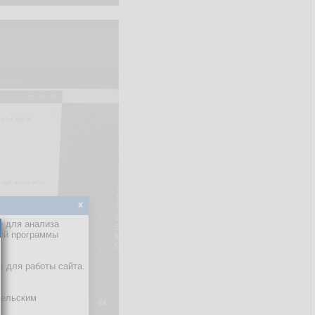
x
е для анализа
кой программы
х для работы сайта.
тельским