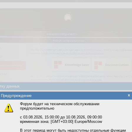
тку данных
яется обработка файлов cookie, необходимых для работы сайта, а такж
x
Предупреждение
та и улучшения предоставляемых сервисов с использованием метричес
Форум будет на техническом обслуживании
предположительно
вать сайт, вы даёте согласие на обработку файлов cookie, необходимы
ожете выбрать по своему усмотрению.
с 03.08.2026, 15:00:00 до 10.08.2026, 09:00:00
временная зона: [GMT+03:00] Europe/Moscow
м ссылкам мы можете ознакомиться с действующим на сайте пользова
итикой конфиденциальности.
В этот период могут быть недоступны отдельные функции