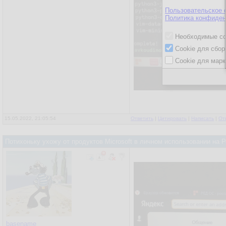
Пользовательское 
Политика конфиден
Необходимые co
Cookie для сбор
Cookie для марк
15.05.2022, 21:05:54
Ответить
|
Цитировать
|
Написать
|
От
Потихоньку ухожу от продуктов Microsoft в личном использовании на
basename