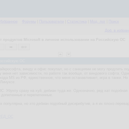
Избранное
Форумы
|
Пользователи
|
Статистика
|
Мод. лог
|
Поиск
Доб. в избра
т продуктов Microsoft в личном использовании на Российскую ОС
все
 Российскую ОС
айкрософта, винду и офис покупал, но с санкциями не могу продлить по
 у меня нет зависимости, по работе так вообще, от виндового софта. О
ухода MS из РФ, единственное, что меня останавливает, игра в танки. Н
 Линуксе.
С. Убунту сразу на хуй, дебиан туда же. Однозначно, ред хат подобная 
е допиленные и перепиленные.
ux популярна, но это дебиан подобный дисирибутив, а я их плохо перева
i/РЕД_ОС