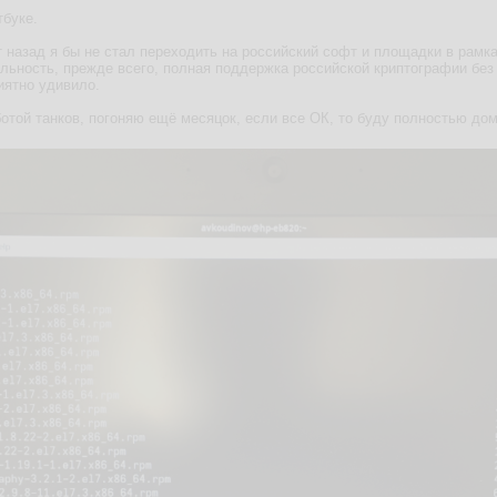
тбуке.
 назад я бы не стал переходить на российский софт и площадки в рамка
льность, прежде всего, полная поддержка российской криптографии без 
иятно удивило.
отой танков, погоняю ещё месяцок, если все ОК, то буду полностью дом