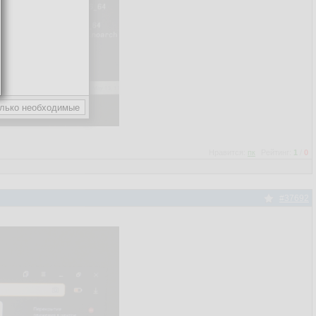
Нравится:
пк
Рейтинг:
1
/
0
#37692