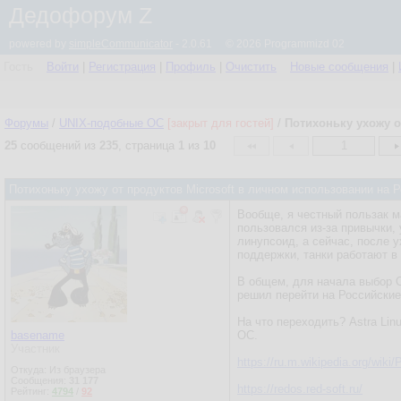
Дедофорум Z
powered by
simpleCommunicator
- 2.0.61 © 2026 Programmizd 02
Гость
Войти
|
Регистрация
|
Профиль
|
Очистить
Новые сообщения
|
Форумы
/
UNIX-подобные OC
[закрыт для гостей]
/
Потихоньку ухожу о
25
сообщений из
235
, страница
1
из
10
1
Потихоньку ухожу от продуктов Microsoft в личном использовании на
Вообще, я честный пользак м
пользовался из-за привычки,
линупсоид, а сейчас, после 
поддержки, танки работают в
В общем, для начала выбор О
решил перейти на Российски
На что переходить? Astra Lin
basename
ОС.
Участник
https://ru.m.wikipedia.org/wik
Откуда: Из браузера
Сообщения:
31 177
https://redos.red-soft.ru/
Рейтинг:
4794
/
92