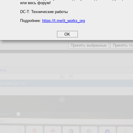
или весь форум!
соглашение
циальности
DC-T: Технические работы
Подробнее:
https://t.me/it_works_org
okie
а статистики
етинга и рекламы
веты
 Российскую ОС