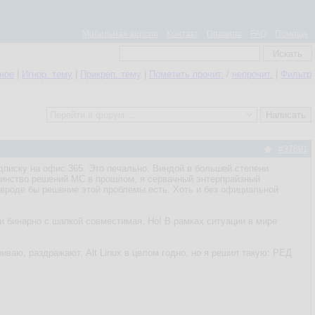
Мобильная версия
Контакт
Правила
FAQ
Помощь
нное
|
Игнор. тему
|
Прикреп. тему
|
Пометить прочит.
/
непрочит.
|
Фильтр
#37691
дписку на офис 365. Это печально. Виндой в большей степени
дминство решений МС в прошлом, я сервачный энтерпрайзный
о вроде бы решение этой проблемы есть. Хоть и без официальной
и бинарно с шапкой совместимая. Но! В рамках ситуации в мире
риваю, раздражают. Alt Linux в целом годно, но я решил такую: РЕД