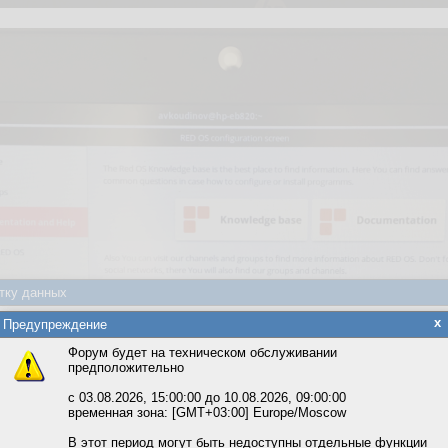
тку данных
яется обработка файлов cookie, необходимых для работы сайта, а такж
x
Предупреждение
та и улучшения предоставляемых сервисов с использованием метричес
Форум будет на техническом обслуживании
предположительно
вать сайт, вы даёте согласие на обработку файлов cookie, необходимы
ожете выбрать по своему усмотрению.
с 03.08.2026, 15:00:00 до 10.08.2026, 09:00:00
временная зона: [GMT+03:00] Europe/Moscow
м ссылкам мы можете ознакомиться с действующим на сайте пользова
итикой конфиденциальности.
В этот период могут быть недоступны отдельные функции