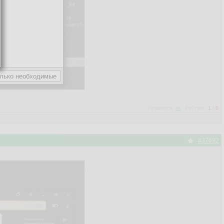
Нравится:
пк
Рейтинг:
1
/
0
#37692