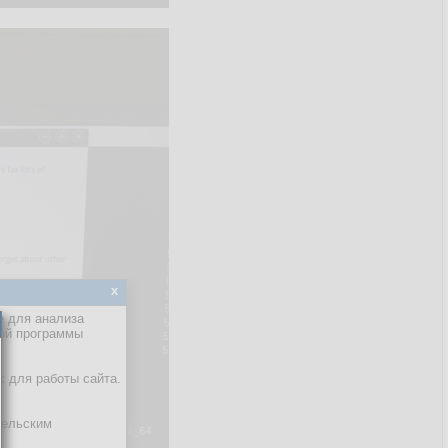
x
е для анализа
кой программы
х для работы сайта.
тельским