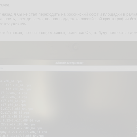
тбуке.
 назад я бы не стал переходить на российский софт и площадки в рамка
льность, прежде всего, полная поддержка российской криптографии без 
иятно удивило.
отой танков, погоняю ещё месяцок, если все ОК, то буду полностью дом