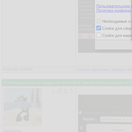
Пользовательское 
Политика конфиден
Необходимые co
Cookie для сбор
Cookie для марк
15.05.2022, 21:05:54
Ответить
|
Цитировать
|
Написать
|
От
Потихоньку ухожу от продуктов Microsoft в личном использовании на
basename