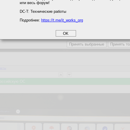
или весь форум!
соглашение
циальности
DC-T: Технические работы
Подробнее:
https://t.me/it_works_org
okie
а статистики
етинга и рекламы
веты
 Российскую ОС