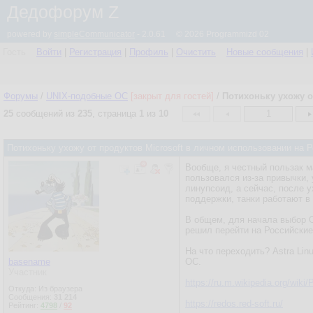
Дедофорум Z
powered by
simpleCommunicator
- 2.0.61 © 2026 Programmizd 02
Гость
Войти
|
Регистрация
|
Профиль
|
Очистить
Новые сообщения
|
Форумы
/
UNIX-подобные OC
[закрыт для гостей]
/
Потихоньку ухожу о
25
сообщений из
235
, страница
1
из
10
1
Потихоньку ухожу от продуктов Microsoft в личном использовании на
Вообще, я честный пользак м
пользовался из-за привычки,
линупсоид, а сейчас, после 
поддержки, танки работают в
В общем, для начала выбор О
решил перейти на Российски
На что переходить? Astra Lin
basename
ОС.
Участник
https://ru.m.wikipedia.org/wik
Откуда: Из браузера
Сообщения:
31 214
https://redos.red-soft.ru/
Рейтинг:
4798
/
92