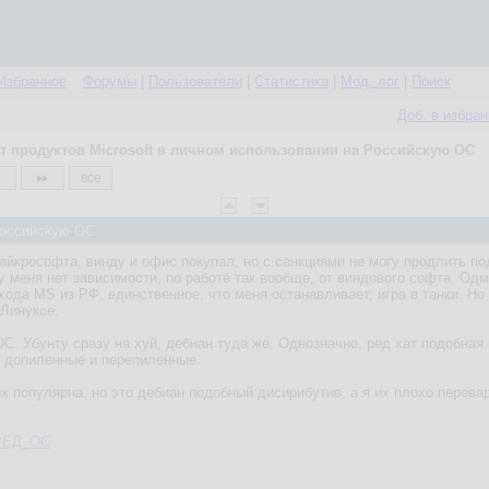
Избранное
Форумы
|
Пользователи
|
Статистика
|
Мод. лог
|
Поиск
Доб. в избра
т продуктов Microsoft в личном использовании на Российскую ОС
все
 Российскую ОС
айкрософта, винду и офис покупал, но с санкциями не могу продлить по
 у меня нет зависимости, по работе так вообще, от виндового софта. О
ухода MS из РФ, единственное, что меня останавливает, игра в танки. Н
 Линуксе.
С. Убунту сразу на хуй, дебиан туда же. Однозначно, ред хат подобная 
е допиленные и перепиленные.
ux популярна, но это дебиан подобный дисирибутив, а я их плохо перева
i/РЕД_ОС