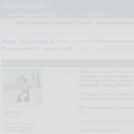
Дедофорум Z
powered by
simpleCommunicator
- 2.0.61 © 2026 Programmizd 02
Гость
Войти
|
Регистрация
|
Профиль
|
Очистить
Новые сообщения
|
Форумы
/
UNIX-подобные OC
[закрыт для гостей]
/
Потихоньку ухожу о
25
сообщений из
235
, страница
1
из
10
1
Потихоньку ухожу от продуктов Microsoft в личном использовании на
Вообще, я честный пользак м
пользовался из-за привычки,
линупсоид, а сейчас, после 
поддержки, танки работают в
В общем, для начала выбор О
решил перейти на Российски
На что переходить? Astra Lin
basename
✓
ОС.
Участник
https://ru.m.wikipedia.org/wik
Откуда: Из браузера
Сообщения:
31 197
https://redos.red-soft.ru/
Рейтинг:
4796
/
92