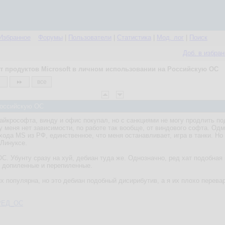
Избранное
Форумы
|
Пользователи
|
Статистика
|
Мод. лог
|
Поиск
Доб. в избра
т продуктов Microsoft в личном использовании на Российскую ОС
все
 Российскую ОС
айкрософта, винду и офис покупал, но с санкциями не могу продлить по
 у меня нет зависимости, по работе так вообще, от виндового софта. О
ухода MS из РФ, единственное, что меня останавливает, игра в танки. Н
 Линуксе.
С. Убунту сразу на хуй, дебиан туда же. Однозначно, ред хат подобная 
е допиленные и перепиленные.
ux популярна, но это дебиан подобный дисирибутив, а я их плохо перева
i/РЕД_ОС