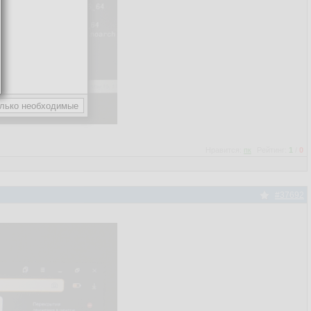
Нравится:
пк
Рейтинг:
1
/
0
#37692