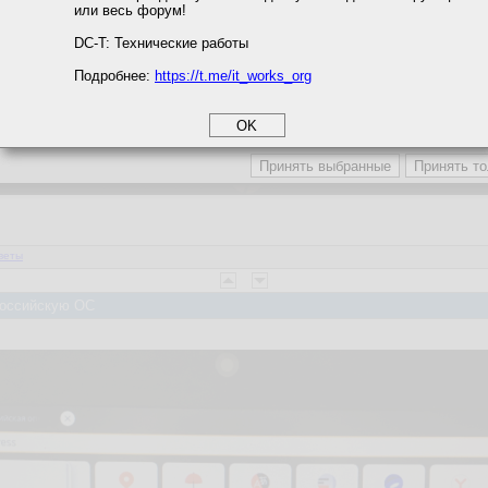
или весь форум!
соглашение
циальности
DC-T: Технические работы
Подробнее:
https://t.me/it_works_org
okie
а статистики
етинга и рекламы
веты
 Российскую ОС