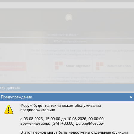
тку данных
яется обработка файлов cookie, необходимых для работы сайта, а такж
x
Предупреждение
та и улучшения предоставляемых сервисов с использованием метричес
Форум будет на техническом обслуживании
предположительно
вать сайт, вы даёте согласие на обработку файлов cookie, необходимы
ожете выбрать по своему усмотрению.
с 03.08.2026, 15:00:00 до 10.08.2026, 09:00:00
временная зона: [GMT+03:00] Europe/Moscow
м ссылкам мы можете ознакомиться с действующим на сайте пользова
итикой конфиденциальности.
В этот период могут быть недоступны отдельные функции