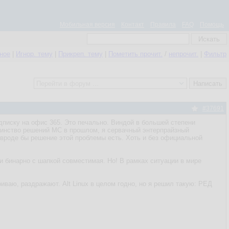
Мобильная версия
Контакт
Правила
FAQ
Помощь
нное
|
Игнор. тему
|
Прикреп. тему
|
Пометить прочит.
/
непрочит.
|
Фильтр
#37691
дписку на офис 365. Это печально. Виндой в большей степени
дминство решений МС в прошлом, я сервачный энтерпрайзный
о вроде бы решение этой проблемы есть. Хоть и без официальной
и бинарно с шапкой совместимая. Но! В рамках ситуации в мире
риваю, раздражают. Alt Linux в целом годно, но я решил такую: РЕД