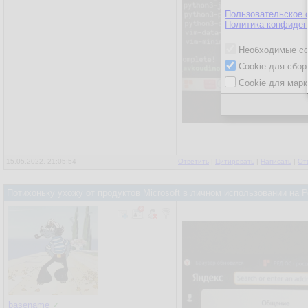
Пользовательское 
Политика конфиден
Необходимые co
Cookie для сбор
Cookie для марк
15.05.2022, 21:05:54
Ответить
|
Цитировать
|
Написать
|
От
Потихоньку ухожу от продуктов Microsoft в личном использовании на
basename
✓