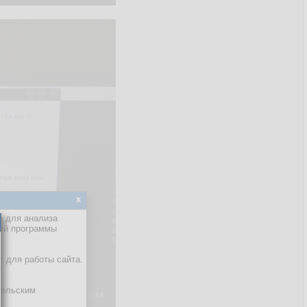
x
е для анализа
кой программы
х для работы сайта.
тельским