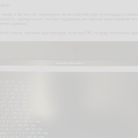
тбуке.
 назад я бы не стал переходить на российский софт и площадки в рамка
льность, прежде всего, полная поддержка российской криптографии без 
иятно удивило.
отой танков, погоняю ещё месяцок, если все ОК, то буду полностью дом