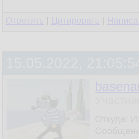
Ответить
|
Цитировать
|
Написа
15.05.2022, 21:05:5
basen
Участни
Откуда: И
Сообщен