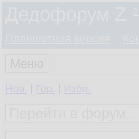
Дедофорум Z
2
Планшетная версия
Ко
Меню
Нов.
|
Гор.
|
Избр.