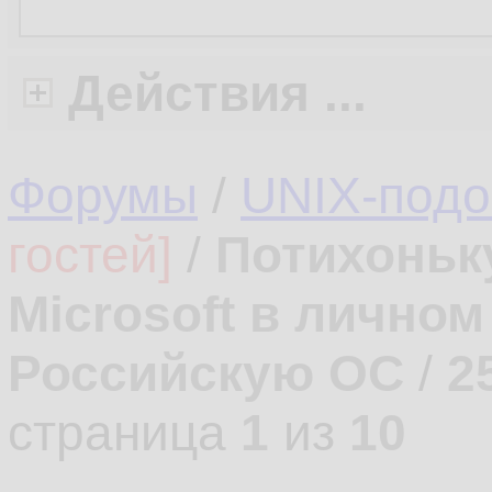
Действия ...
Форумы
/
UNIX-под
гостей]
/
Потихоньк
Microsoft в лично
Российскую ОС
/
2
страница
1
из
10