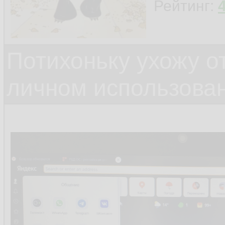
Рейтинг:
Потихоньку ухожу от
личном использова