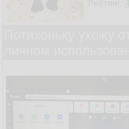
Рейтинг:
Потихоньку ухожу от
личном использова