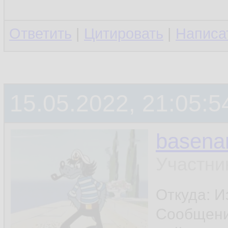
Ответить
|
Цитировать
|
Написа
15.05.2022, 21:05:5
basen
Участни
Откуда: И
Сообщен