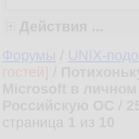
Действия ...
Форумы
/
UNIX-под
гостей]
/
Потихоньк
Microsoft в лично
Российскую ОС
/
2
страница
1
из
10