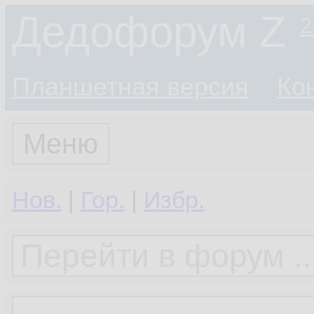
Дедофорум Z
2
Планшетная версия
Ко
Меню
Нов.
|
Гор.
|
Избр.