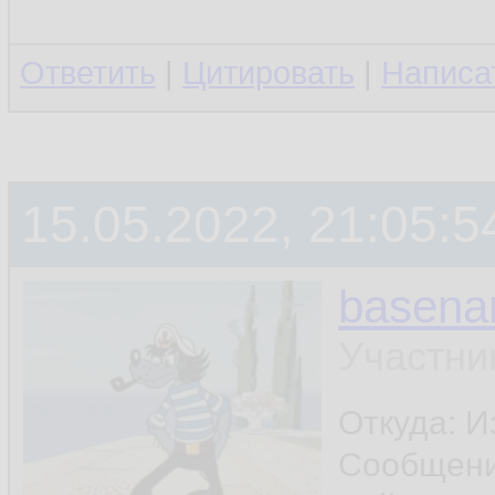
Ответить
|
Цитировать
|
Написа
15.05.2022, 21:05:5
basen
Участни
Откуда: И
Сообщен