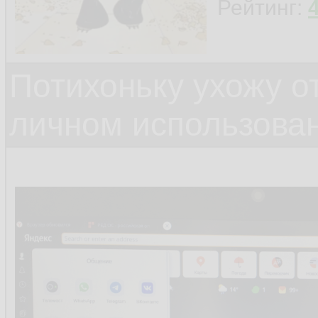
Рейтинг:
Потихоньку ухожу от
личном использова