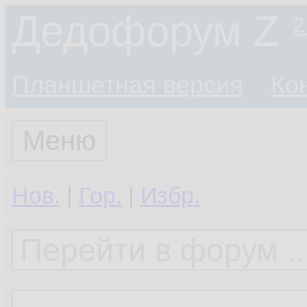
Дедофорум Z
2
Планшетная версия
Ко
Меню
Нов.
|
Гор.
|
Избр.