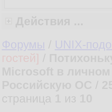
Действия ...
Форумы
/
UNIX-под
гостей]
/
Потихоньк
Microsoft в лично
Российскую ОС
/
2
страница
1
из
10