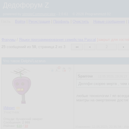
Дедофорум Z
powered by
simpleCommunicator
- 2.0.61 © 2026 Programmizd 02
Гость
Войти
|
Регистрация
|
Профиль
|
Очистить
Новые сообщения
|
Форумы
/
Языки программирования семейства Pascal
[закрыт для госте
25
сообщений из
58
, страница
2
из
3
2
Что такое Delphi/Lazarus
Sparrow
12.05.2023, 19:26:27
Делпфи скорее мертв , чем 
любые технологии / яп всегд
мантры на омертвение достиг
Ифрит
Участник
Откуда: бухарский эмират
Сообщения:
2 999
Рейтинг:
610
/
10
Изменено: 12.05.2023, 20:35:34 - И