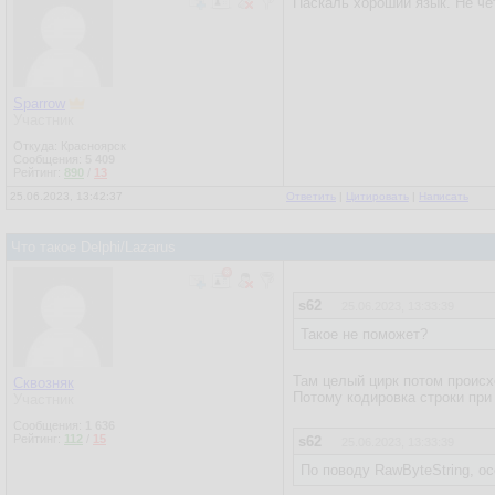
Паскаль хороший язык. Не че
Sparrow
Участник
Откуда: Красноярск
Сообщения:
5 409
Рейтинг:
890
/
13
25.06.2023, 13:42:37
Ответить
|
Цитировать
|
Написать
Что такое Delphi/Lazarus
s62
25.06.2023, 13:33:39
Такое не поможет?
Там целый цирк потом происх
Сквозняк
Потому кодировка строки при
Участник
Сообщения:
1 636
Рейтинг:
112
/
15
s62
25.06.2023, 13:33:39
По поводу RawByteString, о