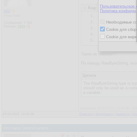
Пользовательское 
Код: Delphi
s62
Политика конфиден
Участник
1.
type
2.
  DosCyrString
Необходимые co
Сообщения:
7 752
Рейтинг:
1924
/
8
3.
Cookie для сбор
4.
var
Cookie для марк
5.
  s: DosCyrStr
Такое не поможет?
По поводу RawByteString, ос
Цитата
The RawByteString type is typ
should only be used as a const
a variable.
Изменено: 25.06.2023, 13:34:46 - s6
25.06.2023, 13:33:39
Ответить
|
Цитировать
|
Написать
|
От
Что такое Delphi/Lazarus