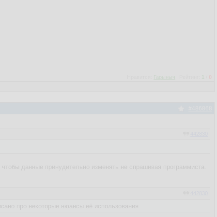
Нравится:
Гарыныч
Рейтинг:
1
/
0
#486868
442830
 чтобы данные принудительно изменять не спрашивая программиста.
442830
писано про некоторые нюансы её использования.