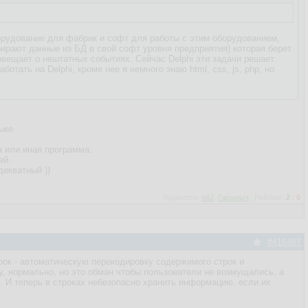
оборудование для фабрик и софт для работы с этим оборудованием,
ирают данные из БД в свой софт уровня предприятия) которая берет
овещает о нештатных событиях. Сейчас Delphi эти задачи решает.
отать на Delphi, кроме нее я немного знаю html, css, js, php, но
ыке.
а или иная программа.
ей.
декватный ))
Нравится:
s62
,
Гарыныч
Рейтинг:
2
/
0
#416467
ок - автоматическую перекодировку содержимого строк и
му, нормально, но это обман чтобы пользователи не возмущались, а
и. И теперь в строках небезопасно хранить информацию, если их