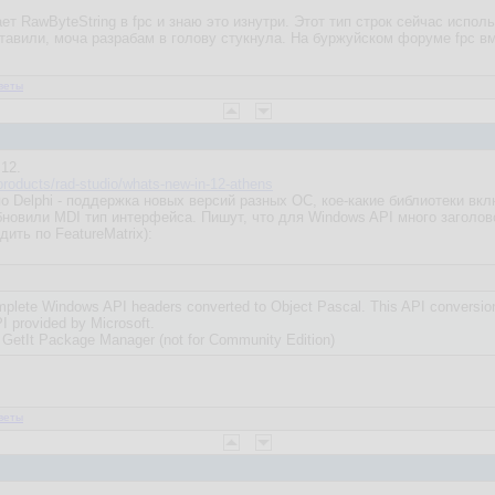
ает RawByteString в fpc и знаю это изнутри. Этот тип строк сейчас испо
ставили, моча разрабам в голову стукнула. На буржуйском форуме fpc в
веты
 12.
roducts/rad-studio/whats-new-in-12-athens
по Delphi - поддержка новых версий разных ОС, кое-какие библиотеки в
новили MDI тип интерфейса. Пишут, что для Windows API много заголо
дить по FeatureMatrix):
omplete Windows API headers converted to Object Pascal. This API conversion
PI provided by Microsoft.
he GetIt Package Manager (not for Community Edition)
веты