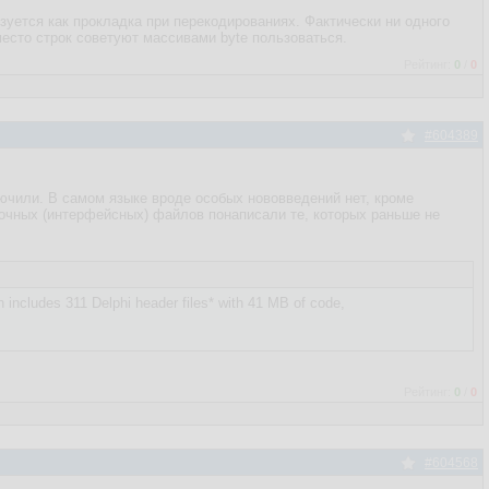
льзуется как прокладка при перекодированиях. Фактически ни одного
место строк советуют массивами byte пользоваться.
Рейтинг:
0
/
0
#604389
ключили. В самом языке вроде особых нововведений нет, кроме
вочных (интерфейсных) файлов понаписали те, которых раньше не
 includes 311 Delphi header files* with 41 MB of code,
Рейтинг:
0
/
0
#604568