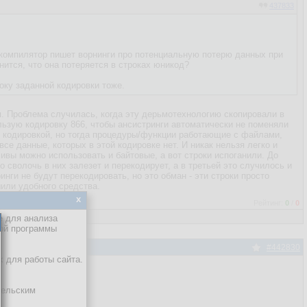
437833
е компилятор пишет ворнинги про потенциальную потерю данных при
нится, что она потеряется в строках юникод?
оку заданной кодировки тоже.
я. Проблема случилась, когда эту дерьмотехнологию скопировали в
ользую кодировку 866, чтобы ансистринги автоматически не поменяли
й кодировкой, но тогда процедуры/функции работающие с файлами,
се данные, которых в этой кодировке нет. И никак нельзя легко и
ивы можно использовать и байтовые, а вот строки испоганили. До
о сволочь в них залезет и перекодирует, а в третьей это случилось и
ги не будут перекодировать, но это обман - эти строки просто
шили удобного средства.
x
Рейтинг:
0
/
0
е для анализа
кой программы
#442830
х для работы сайта.
тельским