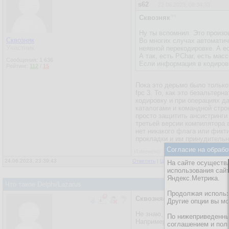
s62
22.06.2023, 08:34:33
Сквозняк
Ну ты вспомнил. Это произош
Сквозняк
Во многих случах автоматич
Участник
неявной перекодировке. А ес
А так, есть PChar, есть масс
Сообщения:
1 636
Если информация в кодировк
Рейтинг:
112
/
15
Пока это дерьмо было только
fpc 3. То, как это безальтер
кодировку и при операциях д
каталогами и командной строк
просто защитить ансистринги
третьей версии компилятора в
нет никакого флага или фикт
прокладки и им принудительн
Согласие на обрабо
Изменено: 24.06.2023, 23:41:40 - Ск
24.06.2023, 23:39:43
Ответить
|
Цитировать
|
Написать
|
От
На сайте осуществл
использования сай
Яндекс.Метрика.
Что такое Delphi/Lazarus
Продолжая использо
Сквозняк
Другие опции вы м
Не знаю, как в FP, а в Дельф
По нижеприведенны
Например.
соглашением и пол