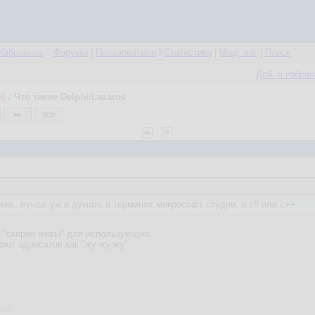
Избранное
Форумы
|
Пользователи
|
Статистика
|
Мод. лог
|
Поиск
Доб. в избра
й]
/
Что такое Delphi/Lazarus
все
жив, лучше уж и думать в терминах микрософт студии, и c# или c++
а "скорее живы" для использующих.
ают адресатов как "жу-жу-жу"
фрит