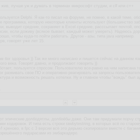
 жив, лучше уж и думать в терминах микрософт студии, и c# или c++
пользуется Delphi. Я как-то писал на форуме, не помню, в какой теме, 
е программка, которую некоторые клиенты используют (большинство заб
ки, выводит средние, сохраняет в Excel средние, расссылает почтой, оп
енсии, если доживу (всякое бывает, каждый может умереть). Надеюсь дораб
ошо, чтобы куда-то пойти работать. Другое - азы, типа java например.
трв, говорят уже лет 15.
м бог здоровья )) Так же много написано и пишется сейчас на данном яз
ого века. Говорят давно, и продолжают говорить ))
работает, пользуется спросом. Пользователю все-равно на чем написана т
ог развивать свое ПО и оперативно реагировать на запросы пользовател
ктура и возможность решать хотелки. Ну и главное чтобы "вождь" был а
x
т эпические долбодятлы, долбоёбы даже. Они там придумали порчу стр
и кодировок. И типа есть строки rawbytestring, в которых всё по старо
 хреново, в fpc с 3 версии всё это дерьмо скопировали вместе с багам
азрешённого пидарасами из эмбаркадеро.