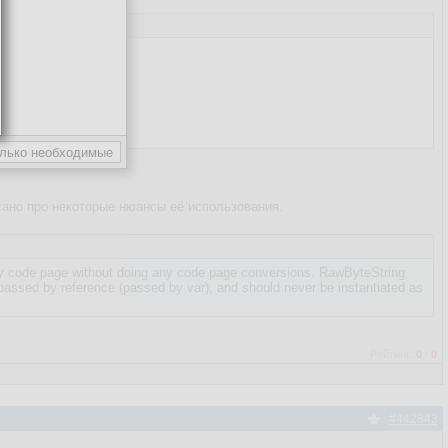
исано про некоторые нюансы её использования.
ny code page without doing any code page conversions. RawByteString
 passed by reference (passed by var), and should never be instantiated as
Рейтинг:
0
/
0
#442843