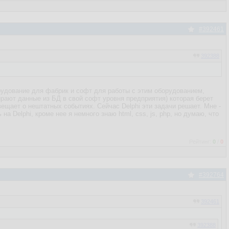
#392461
392388
борудование для фабрик и софт для работы с этим оборудованием,
рают данные из БД в свой софт уровня предприятия) которая берет
вещает о нештатных событиях. Сейчас Delphi эти задачи решает. Мне -
а Delphi, кроме нее я немного знаю html, css, js, php, но думаю, что
Рейтинг:
0
/
0
#392764
392461
392388