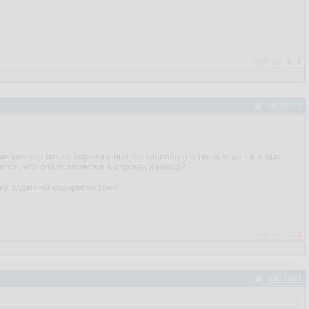
Рейтинг:
0
/
0
#437833
 компилятор пишет ворнинги про потенциальную потерю данных при
ится, что она потеряется в строках юникод?
ку заданной кодировки тоже.
Рейтинг:
0
/
0
#441987