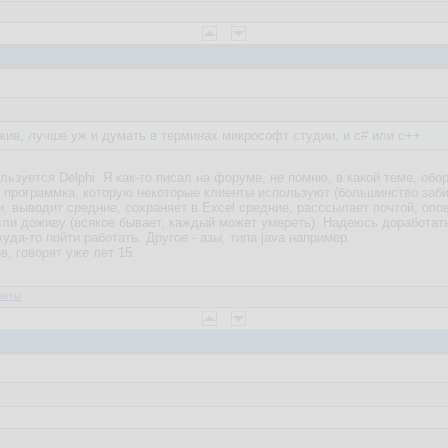
жив, лучше уж и думать в терминах микрософт студии, и c# или c++
льзуется Delphi. Я как-то писал на форуме, не помню, в какой теме, о
 программка, которую некоторые клиенты используют (большинство заби
, выводит средние, сохраняет в Excel средние, расссылает почтой, опо
если доживу (всякое бывает, каждый может умереть). Надеюсь доработать н
уда-то пойти работать. Другое - азы, типа java например.
рв, говорят уже лет 15.
2
веты
7