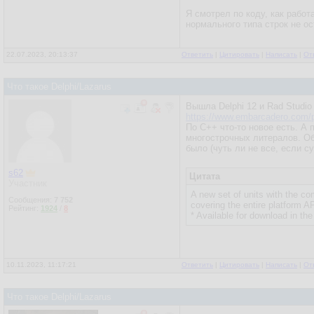
Я смотрел по коду, как работ
нормального типа строк не о
22.07.2023, 20:13:37
Ответить
|
Цитировать
|
Написать
|
От
Что такое Delphi/Lazarus
Вышла Delphi 12 и Rad Studio
https://www.embarcadero.com/p
По C++ что-то новое есть. А 
многострочных литералов. Об
было (чуть ли не все, если су
s62
Цитата
Участник
A new set of units with the c
Сообщения:
7 752
covering the entire platform A
Рейтинг:
1924
/
8
* Available for download in t
10.11.2023, 11:17:21
Ответить
|
Цитировать
|
Написать
|
От
Что такое Delphi/Lazarus