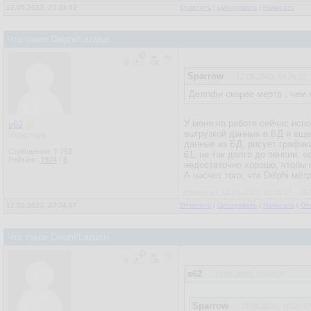
12.05.2023, 20:33:52
Ответить
|
Цитировать
|
Написать
Что такое Delphi/Lazarus
Sparrow
12.05.2023, 19:26:27
Делпфи скорее мертв , чем 
У меня на работе сейчас испо
s62
выгрузкой данных в БД и еще
Участник
данные из БД, рисует графики
Сообщения:
7 752
61, не так долго до пенсии, 
Рейтинг:
1924
/
8
недостаточно хорошо, чтобы к
А насчет того, что Delphi мёт
Изменено: 12.05.2023, 20:38:17 - s6
12.05.2023, 20:34:07
Ответить
|
Цитировать
|
Написать
|
От
Что такое Delphi/Lazarus
s62
12.05.2023, 20:34:07
Sparrow
12.05.2023, 19:26:2