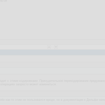
та си
одит с этими кодировками. Принудительное перекодирование придумано
 операциях запросто может измениться.
собо как-то этим не пользовался вроде, но в документации к Дельфи на