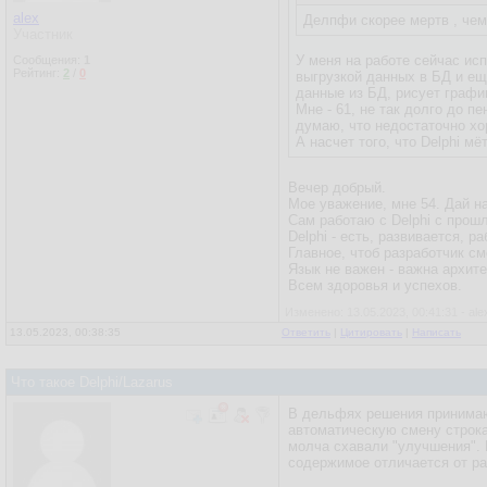
alex
Делпфи скорее мертв , чем
Участник
У меня на работе сейчас ис
Сообщения:
1
Рейтинг:
2
/
0
выгрузкой данных в БД и ещ
данные из БД, рисует графи
Мне - 61, не так долго до п
думаю, что недостаточно хор
А насчет того, что Delphi мё
Вечер добрый.
Мое уважение, мне 54. Дай на
Сам работаю с Delphi с прошл
Delphi - есть, развивается, 
Главное, чтоб разработчик см
Язык не важен - важна архите
Всем здоровья и успехов.
Изменено: 13.05.2023, 00:41:31 - ale
13.05.2023, 00:38:35
Ответить
|
Цитировать
|
Написать
Что такое Delphi/Lazarus
В дельфях решения принимаю
автоматическую смену строкам
молча схавали "улучшения". И
содержимое отличается от р