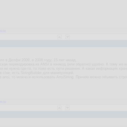
веты
о в Делфи 2009, в 2008 году, 15 лет назад.
ская перекодировка из ANSI в юникод (или обратно) удобно. К тому же
и не нужна где-то, то тоже есть пути решения. А какая информация хран
в char, есть StringBuilder для манипуляций.
 ansi, то можно и использовать AnsiString. Причем можно объявить стро
2
веты