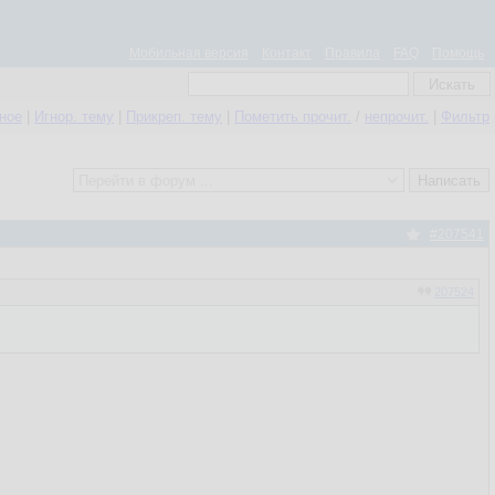
Мобильная версия
Контакт
Правила
FAQ
Помощь
нное
|
Игнор. тему
|
Прикреп. тему
|
Пометить прочит.
/
непрочит.
|
Фильтр
#207541
207524