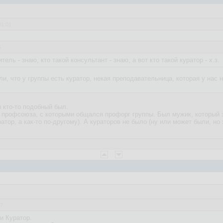
01:01
5
ель - знаю, кто такой консультант - знаю, а вот кто такой куратор - х.з.
и, что у группы есть куратор, некая преподавательница, которая у нас 
 кто-то подобный был.
 профсоюза, с которыми общался профорг группы. Был мужик, который 
ратор, а как-то по-другому). А кураторов не было (ну или может были, н
37
и Куратор.