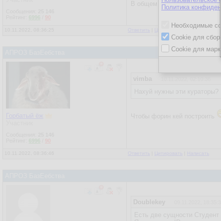
В общем случае да, но в любо
Политика конфиден
Сообщения:
25 146
Рейтинг:
6996
/
90
Необходимые co
10.11.2022, 08:36:25
Ответить
|
Цитировать
|
Написать
Cookie для сбор
Cookie для марк
АПРОЗ БазЕебства
vimba
10.11.2022, 02:10:36
Нахуй нужны эти кураторы?
Горбатый ёж
Чтобы форин кей построить
Участник
Сообщения:
25 146
Рейтинг:
6996
/
90
10.11.2022, 08:36:46
Ответить
|
Цитировать
|
Написать
АПРОЗ БазЕебства
Doublekey
09.11.2022, 18:35:
Есть две сущности Студент 