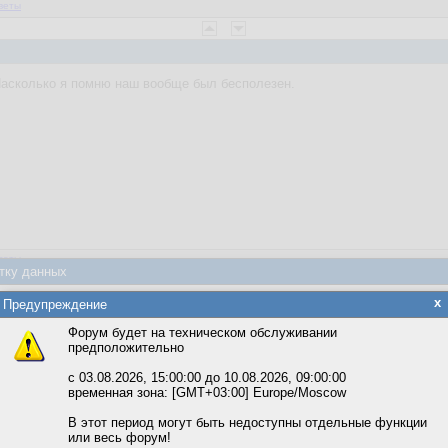
веты
Насколько я помню наш вообще был бесполезен.
веты
тку данных
яется обработка файлов cookie, необходимых для работы сайта, а такж
x
Предупреждение
та и улучшения предоставляемых сервисов с использованием метричес
Форум будет на техническом обслуживании
предположительно
вать сайт, вы даёте согласие на обработку файлов cookie, необходимы
4:39
ожете выбрать по своему усмотрению.
с 03.08.2026, 15:00:00 до 10.08.2026, 09:00:00
временная зона: [GMT+03:00] Europe/Moscow
м ссылкам мы можете ознакомиться с действующим на сайте пользова
ом
мембером группы?
итикой конфиденциальности.
В этот период могут быть недоступны отдельные функции
или весь форум!
соглашение