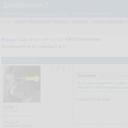
Дедофорум Z
powered by
simpleCommunicator
- 2.0.61 © 2026 Programmizd 02
Гость
Войти
|
Регистрация
|
Профиль
|
Очистить
Новые сообщения
|
Форумы
/
SQL
[закрыт для гостей]
/
АПРОЗ БазЕебства
13
сообщений из
14
, страница
1
из
1
АПРОЗ БазЕебства
Doublekey
09.11.2022, 18:35:
Есть две сущности Студент 
Является ли ID куратора ат
я ебался (с) by kikki
PaNik
Участник
[игнорирует гостей]
Откуда: 50
В комнате моей туманы-маны... Взо
Сообщения:
28 051