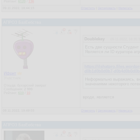
Рейтинг:
6120
/
136
09.11.2022, 18:44:15
Ответить
|
Цитировать
|
Написать
АПРОЗ БазЕебства
Doublekey
09.11.2022, 18:35:
Есть две сущности Студент 
Является ли ID куратора ат
https://ilshatpro.files.w
d0b1d0b0d0b7-d0b4d0b0d0b
Ифрит
Участник
Неформально выражаясь, вн
значениями некоторого поте
Откуда: бухарский эмират
Сообщения:
2 999
Рейтинг:
610
/
10
вроде, является
09.11.2022, 19:49:03
Ответить
|
Цитировать
|
Написать
АПРОЗ БазЕебства