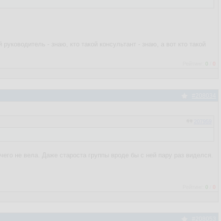
 руководитель - знаю, кто такой консультант - знаю, а вот кто такой
Рейтинг:
0
/
0
#208034
207959
ичего не вела. Даже староста группы вроде бы с ней пару раз виделся.
Рейтинг:
0
/
0
#208053