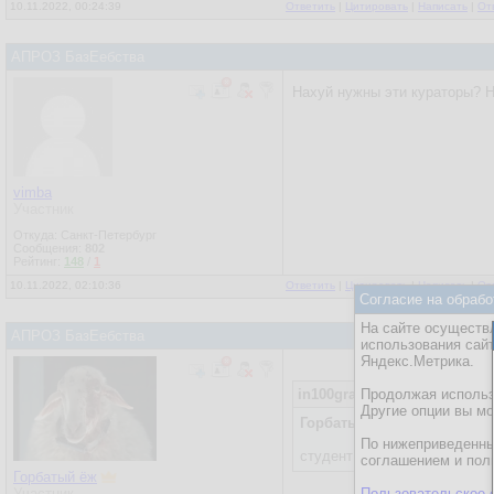
10.11.2022, 00:24:39
Ответить
|
Цитировать
|
Написать
|
От
АПРОЗ БазЕебства
Нахуй нужны эти кураторы? 
vimba
Участник
Откуда: Санкт-Петербург
Сообщения:
802
Рейтинг:
148
/
1
10.11.2022, 02:10:36
Ответить
|
Цитировать
|
Написать
|
От
Согласие на обрабо
На сайте осуществл
АПРОЗ БазЕебства
использования сай
Яндекс.Метрика.
in100gramm
Продолжая использо
10.11.2022, 00:2
Другие опции вы м
Горбатый ёж
По нижеприведенны
студент может не быть
член
соглашением и пол
Горбатый ёж
Участник
Пользовательское 