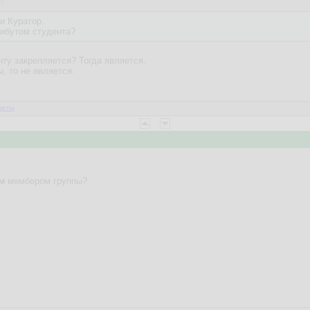
37
и Куратор.
рибутом студента?
нту закрепляется? Тогда является.
ы, то не является.
веты
м
мембером группы?