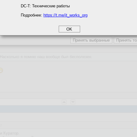
м случае, если куратор назначается группе, то он является атрибутом г
циальности
DC-T: Технические работы
Подробнее:
https://t.me/it_works_org
okie
а статистики
етинга и рекламы
 Насколько я помню наш вообще был бесполезен.
37
и Куратор.