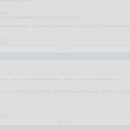
рибутом студента?
один?
т быть одновременно два и более кураторов?
 отстал от жизни - но куратор это вообще что за зверь? Кто такой научный
нурик
веты
ль - знаю, кто такой консультант - знаю, а вот кто такой куратор - х.з.
, что у группы есть куратор, некая преподавательница, которая у нас н
веты