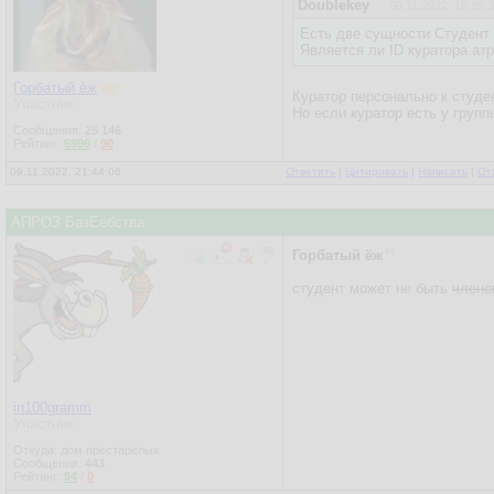
Doublekey
09.11.2022, 18:35:
Есть две сущности Студент 
Является ли ID куратора ат
Горбатый ёж
Куратор персонально к студе
Участник
Но если куратор есть у групп
Сообщения:
25 146
Рейтинг:
6996
/
90
09.11.2022, 21:44:06
Ответить
|
Цитировать
|
Написать
|
От
АПРОЗ БазЕебства
Горбатый ёж
студент может не быть
члено
in100gramm
Участник
Откуда: дом престарелых
Сообщения:
443
Рейтинг:
94
/
0