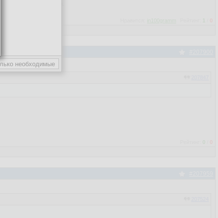
руппы, а не студента.
Нравится:
in100gramm
Рейтинг:
1
/
0
#207900
207847
Рейтинг:
0
/
0
#207959
207524