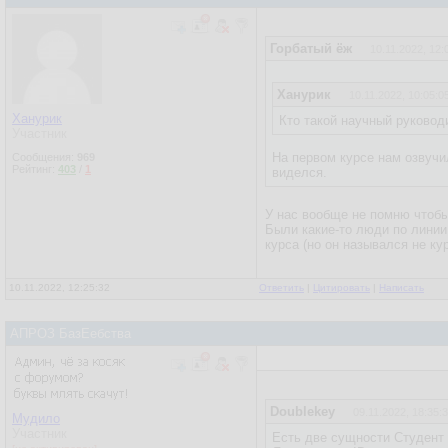
Горбатый ёж
10.11.2022, 12:
Ханурик
10.11.2022, 10:05:0
Ханурик
Кто такой научный руководит
Участник
На первом курсе нам озвучил
Сообщения:
969
Рейтинг:
403
/
1
виделся.
У нас вообще не помню чтобы
Были какие-то люди по линии
курса (но он назывался не ку
10.11.2022, 12:25:32
Ответить
|
Цитировать
|
Написать
АПРОЗ БазЕебства
Doublekey
09.11.2022, 18:35:
Мудило
Участник
Есть две сущности Студент 