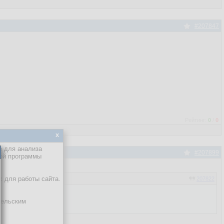
#207847
Рейтинг:
0
/
0
x
е для анализа
#207899
кой программы
х для работы сайта.
207822
тельским