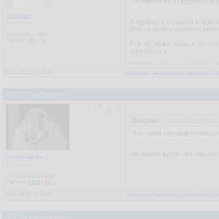
Является ли ID куратора ат
Ханурик
А куратор у студента всегда 
Участник
Или на одного студента може
Сообщения:
969
Рейтинг:
403
/
1
P. S. Я, может быть, в чем-то
куратор - х.з.
Изменено: 10.11.2022, 10:07:56 - Ха
10.11.2022, 10:05:05
Ответить
|
Цитировать
|
Написать
|
От
АПРОЗ БазЕебства
Ханурик
10.11.2022, 10:05:05
Кто такой научный руководите
На первом курсе нам озвучили
Горбатый ёж
Участник
Сообщения:
25 146
Рейтинг:
6996
/
90
10.11.2022, 12:01:01
Ответить
|
Цитировать
|
Написать
|
От
АПРОЗ БазЕебства