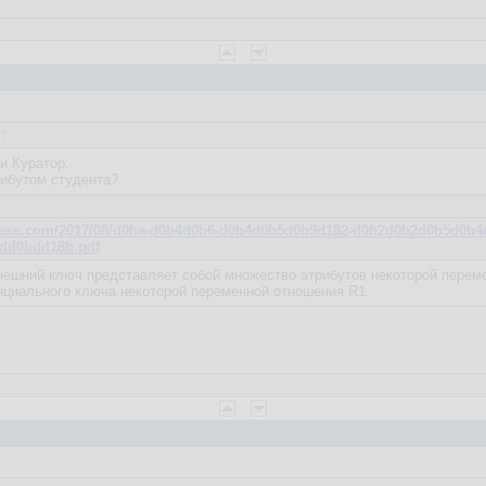
37
и Куратор.
рибутом студента?
ordpress.com/2017/08/d0ba-d0b4d0b6-d0b4d0b5d0b9d182-d0b2d0b2d0b5d
dd0bdd18b.pdf
ешний ключ представляет собой множество атрибутов некоторой переме
нциального ключа некоторой переменной отношения R1.