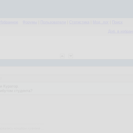
Избранное
Форумы
|
Пользователи
|
Статистика
|
Мод. лог
|
Поиск
Доб. в избра
37
и Куратор.
рибутом студента?
рвались кондёры хуанана ...