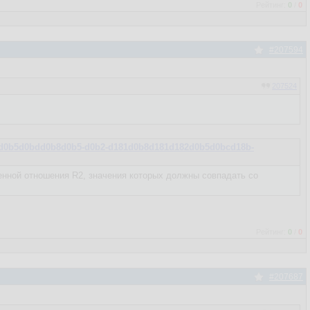
Рейтинг:
0
/
0
#207594
207524
0b4d0b5d0bdd0b8d0b5-d0b2-d181d0b8d181d182d0b5d0bcd18b-
нной отношения R2, значения которых должны совпадать со
Рейтинг:
0
/
0
#207687