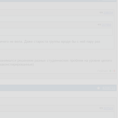
208034
207959
ничего не вела. Даже староста группы вроде бы с ней пару раз
занимался решением разных студенческих проблем на уровне целого
о законспирированные)
Рейтинг:
0
/
0
#208710
207524