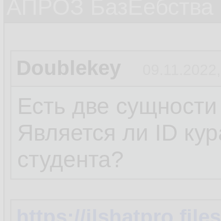
АПРОЗ БазЕебства
Doublekey
09.11.2022,
Есть две сущности
Является ли ID ку
студента?
https://ilshatpro.fi