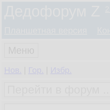
Дедофорум Z
2
Планшетная версия
Ко
Меню
Нов.
|
Гор.
|
Избр.