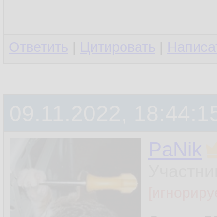
Ответить
|
Цитировать
|
Написа
09.11.2022, 18:44:1
PaNik
Участни
[игнориру