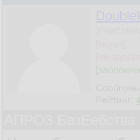
Double
Участни
[скрыт]
[не одобр
[заблокир
Сообщен
Рейтинг:
АПРОЗ БазЕебства