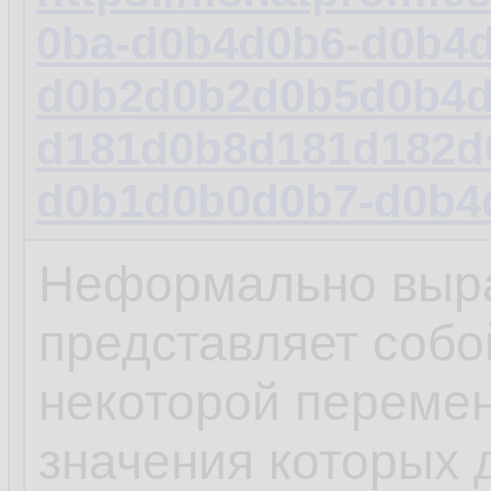
0ba-d0b4d0b6-d0b4
d0b2d0b2d0b5d0b4d
d181d0b8d181d182d
d0b1d0b0d0b7-d0b4
Неформально выра
представляет собо
некоторой переме
значения которых 