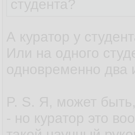
студента?
А куратор у студен
Или на одного студ
одновременно два 
P. S. Я, может быть
- но куратор это во
такой научный руко