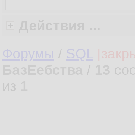
Действия ...
Форумы
/
SQL
[закр
БазЕебства
/
13
соо
из
1