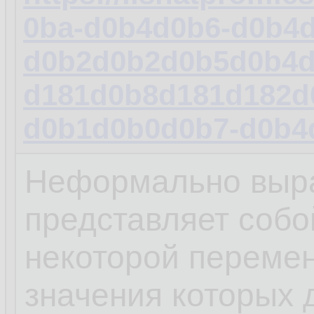
0ba-d0b4d0b6-d0b4
d0b2d0b2d0b5d0b4d
d181d0b8d181d182d
d0b1d0b0d0b7-d0b4
Неформально выра
представляет собо
некоторой переме
значения которых 