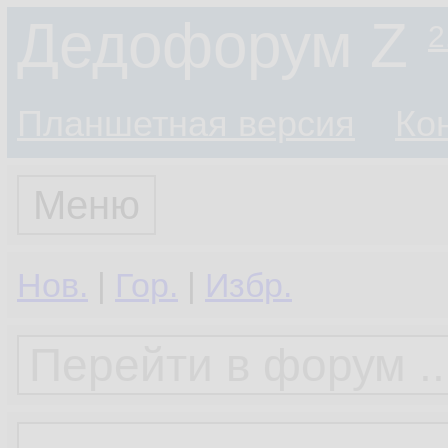
Дедофорум Z
2
Планшетная версия
Ко
Меню
Нов.
|
Гор.
|
Избр.