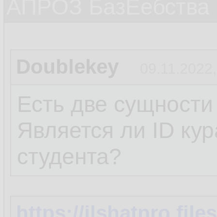
АПРОЗ БазЕебства
Doublekey
09.11.2022,
Есть две сущности
Является ли ID ку
студента?
https://ilshatpro.fi