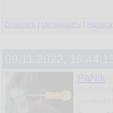
Ответить
|
Цитировать
|
Написа
09.11.2022, 18:44:1
PaNik
Участни
[игнориру