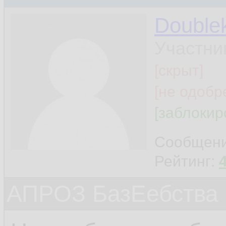
Double
Участни
[скрыт]
[не одобр
[заблокир
Сообщен
Рейтинг:
АПРОЗ БазЕебства