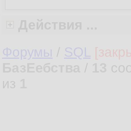
Действия ...
Форумы
/
SQL
[закр
БазЕебства
/
13
соо
из
1