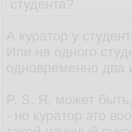
студента?
А куратор у студен
Или на одного студ
одновременно два 
P. S. Я, может быть
- но куратор это во
такой научный руко