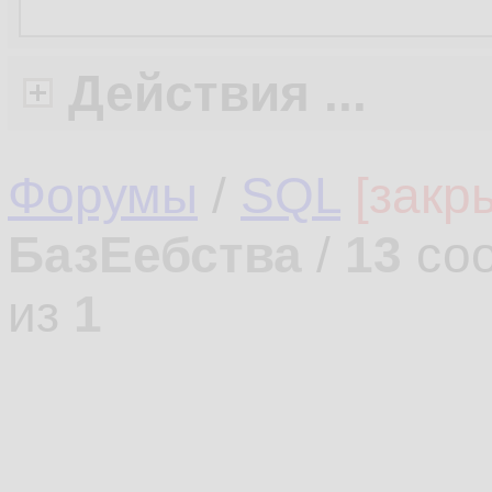
Действия ...
Форумы
/
SQL
[закр
БазЕебства
/
13
соо
из
1