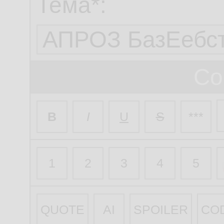
Тема*:
Со
B
I
U
S
***
1
2
3
4
5
QUOTE
AI
SPOILER
CO