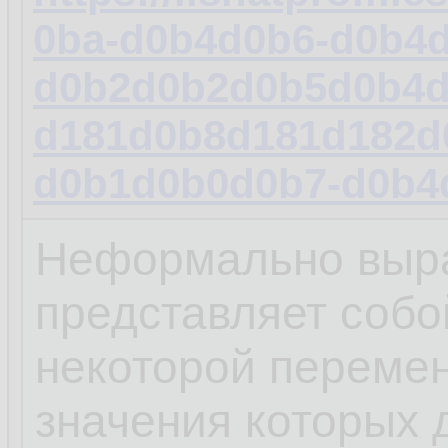
0ba-d0b4d0b6-d0b4
d0b2d0b2d0b5d0b4d
d181d0b8d181d182d
d0b1d0b0d0b7-d0b4
Неформально выра
представляет собо
некоторой переме
значения которых 