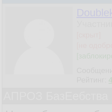
Double
Участни
[скрыт]
[не одобр
[заблокир
Сообщен
Рейтинг:
АПРОЗ БазЕебства