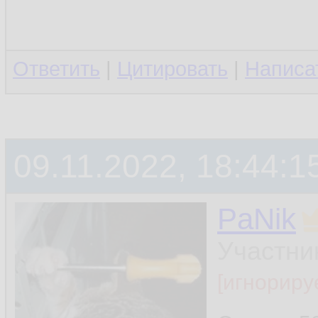
Ответить
|
Цитировать
|
Написа
09.11.2022, 18:44:1
PaNik
Участни
[игнориру