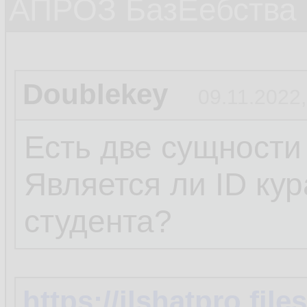
АПРОЗ БазЕебства
Doublekey
09.11.2022,
Есть две сущности
Является ли ID ку
студента?
https://ilshatpro.fi