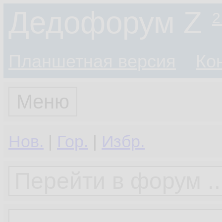
Дедофорум Z
2
Планшетная версия
Ко
Меню
Нов.
|
Гор.
|
Избр.