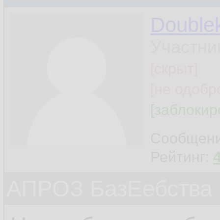
Double
Участни
[скрыт]
[не одобр
[заблокир
Сообщен
Рейтинг:
АПРОЗ БазЕебства