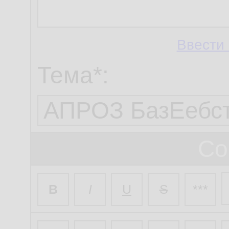
Ввести 
Тема*:
Со
B
I
U
S
***