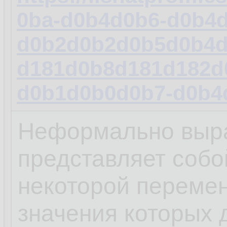
0ba-d0b4d0b6-d0b4
d0b2d0b2d0b5d0b4d
d181d0b8d181d182d
d0b1d0b0d0b7-d0b4
Неформально выра
представляет собо
некоторой переме
значения которых 