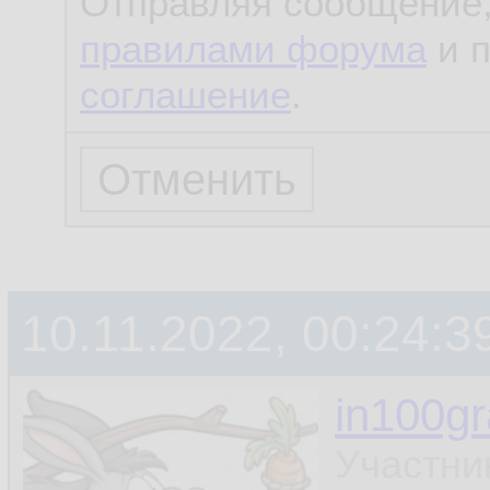
Отправляя сообщение,
правилами форума
и 
соглашение
.
10.11.2022, 00:24:3
in100g
Участни