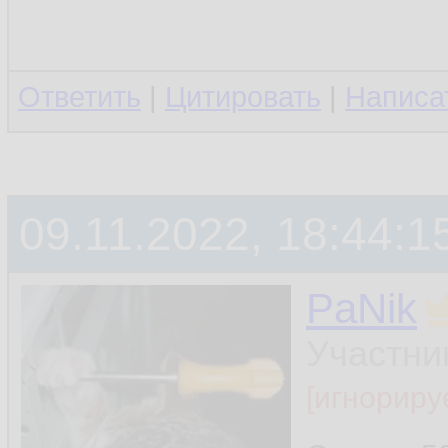
Ответить
|
Цитировать
|
Написа
09.11.2022, 18:44:1
PaNik
Участни
[игнориру