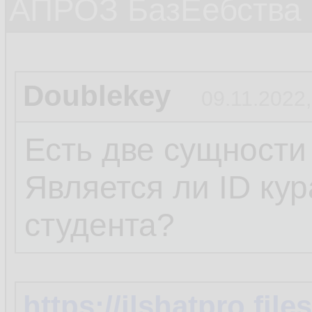
АПРОЗ БазЕебства
Doublekey
09.11.2022,
Есть две сущности
Является ли ID ку
студента?
https://ilshatpro.fi