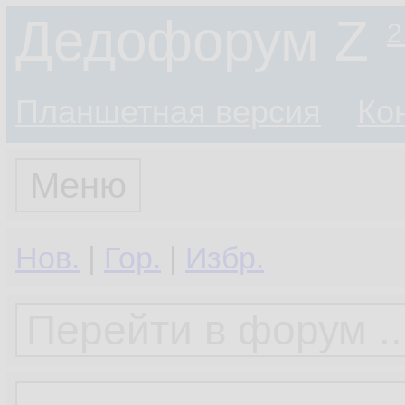
Дедофорум Z
2
Планшетная версия
Ко
Меню
Нов.
|
Гор.
|
Избр.