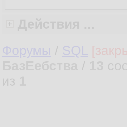
Действия ...
Форумы
/
SQL
[закр
БазЕебства
/
13
соо
из
1