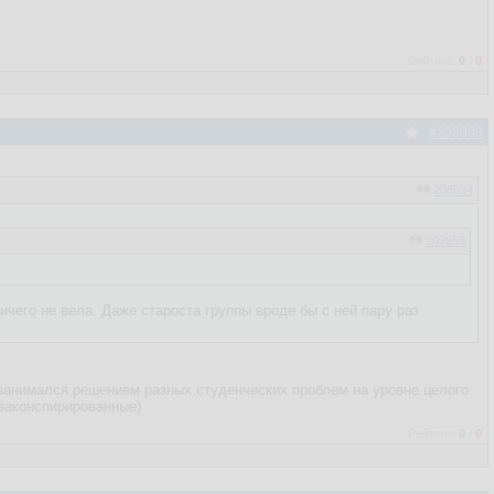
Рейтинг:
0
/
0
#208053
208034
207959
ничего не вела. Даже староста группы вроде бы с ней пару раз
занимался решением разных студенческих проблем на уровне целого
о законспирированные)
Рейтинг:
0
/
0