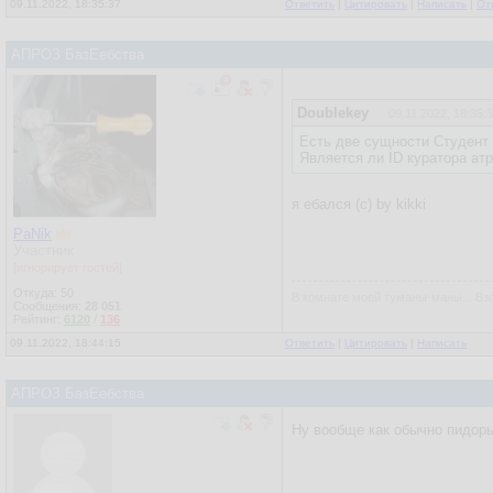
09.11.2022, 18:35:37
Ответить
|
Цитировать
|
Написать
|
От
АПРОЗ БазЕебства
Doublekey
09.11.2022, 18:35:
Есть две сущности Студент 
Является ли ID куратора ат
я ебался (с) by kikki
PaNik
Участник
[игнорирует гостей]
Откуда: 50
В комнате моей туманы-маны... Взо
Сообщения:
28 051
Рейтинг:
6120
/
136
09.11.2022, 18:44:15
Ответить
|
Цитировать
|
Написать
АПРОЗ БазЕебства
Ну вообще как обычно пидоры