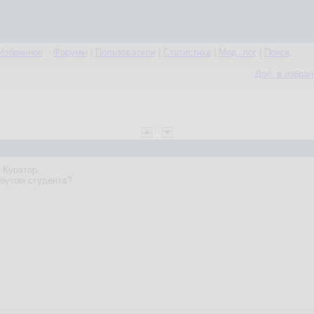
Избранное
Форумы
|
Пользователи
|
Статистика
|
Мод. лог
|
Поиск
Доб. в избра
 Куратор.
ибутом студента?