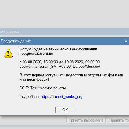
тку данных
веты
яется обработка файлов cookie, необходимых для работы сайта, а такж
x
Предупреждение
та и улучшения предоставляемых сервисов с использованием метричес
Форум будет на техническом обслуживании
предположительно
вать сайт, вы даёте согласие на обработку файлов cookie, необходимы
Насколько я помню наш вообще был бесполезен.
ожете выбрать по своему усмотрению.
с 03.08.2026, 15:00:00 до 10.08.2026, 09:00:00
временная зона: [GMT+03:00] Europe/Moscow
м ссылкам мы можете ознакомиться с действующим на сайте пользова
итикой конфиденциальности.
В этот период могут быть недоступны отдельные функции
или весь форум!
соглашение
циальности
DC-T: Технические работы
Подробнее:
https://t.me/it_works_org
okie
а статистики
веты
етинга и рекламы