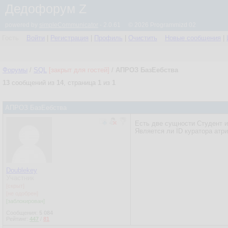
Дедофорум Z
powered by
simpleCommunicator
- 2.0.61 © 2026 Programmizd 02
Гость
Войти
|
Регистрация
|
Профиль
|
Очистить
Новые сообщения
|
Форумы
/
SQL
[закрыт для гостей]
/
АПРОЗ БазЕебства
13
сообщений из
14
, страница
1
из
1
АПРОЗ БазЕебства
Есть две сущности Студент и
Является ли ID куратора атр
Doublekey
Участник
[скрыт]
[не одобрен]
[заблокирован]
Сообщения:
5 084
Рейтинг:
447
/
81