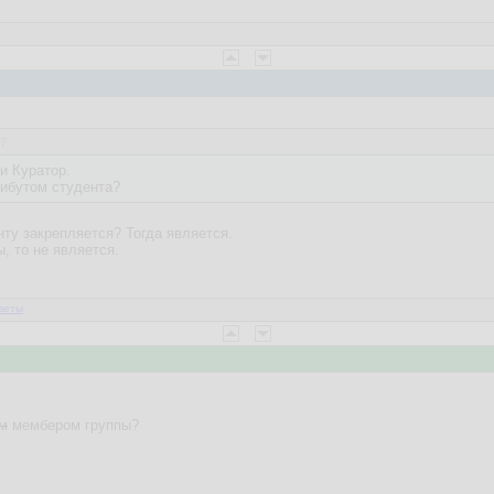
37
и Куратор.
рибутом студента?
нту закрепляется? Тогда является.
ы, то не является.
веты
м
мембером группы?