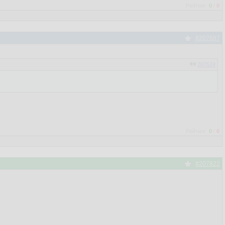
Рейтинг:
0
/
0
#207687
207524
Рейтинг:
0
/
0
#207822