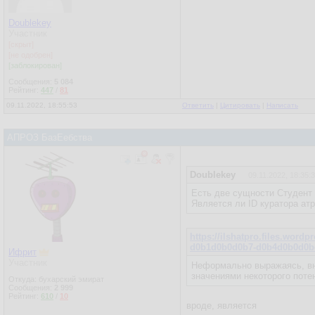
Doublekey
Участник
[скрыт]
[не одобрен]
[заблокирован]
Сообщения:
5 084
Рейтинг:
447
/
81
09.11.2022, 18:55:53
Ответить
|
Цитировать
|
Написать
АПРОЗ БазЕебства
Doublekey
09.11.2022, 18:35:
Есть две сущности Студент 
Является ли ID куратора ат
https://ilshatpro.files.w
d0b1d0b0d0b7-d0b4d0b0d0b
Ифрит
Участник
Неформально выражаясь, вн
значениями некоторого поте
Откуда: бухарский эмират
Сообщения:
2 999
Рейтинг:
610
/
10
вроде, является