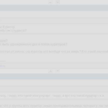
37
и Куратор.
рибутом студента?
один?
т быть одновременно два и более кураторов?
 отстал от жизни - но куратор это вообще что за зверь? Кто такой научный
нурик
веты
ль - знаю, кто такой консультант - знаю, а вот кто такой куратор - х.з.
, что у группы есть куратор, некая преподавательница, которая у нас н