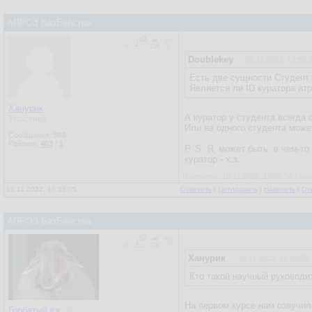
АПРОЗ БазЕебства
Doublekey
09.11.2022, 18:35:
Есть две сущности Студент 
Является ли ID куратора ат
Ханурик
А куратор у студента всегда 
Участник
Или на одного студента може
Сообщения:
969
Рейтинг:
403
/
1
P. S. Я, может быть, в чем-то
куратор - х.з.
Изменено: 10.11.2022, 10:07:56 - Ха
10.11.2022, 10:05:05
Ответить
|
Цитировать
|
Написать
|
От
АПРОЗ БазЕебства
Ханурик
10.11.2022, 10:05:05
Кто такой научный руководите
На первом курсе нам озвучили
Горбатый ёж