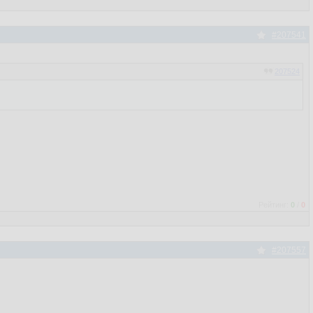
#207541
207524
Рейтинг:
0
/
0
#207557