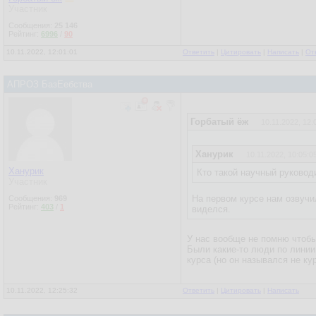
Участник
Сообщения:
25 146
Рейтинг:
6996
/
90
10.11.2022, 12:01:01
Ответить
|
Цитировать
|
Написать
|
От
АПРОЗ БазЕебства
Горбатый ёж
10.11.2022, 12:
Ханурик
10.11.2022, 10:05:0
Ханурик
Кто такой научный руководит
Участник
На первом курсе нам озвучил
Сообщения:
969
Рейтинг:
403
/
1
виделся.
У нас вообще не помню чтобы
Были какие-то люди по линии
курса (но он назывался не ку
10.11.2022, 12:25:32
Ответить
|
Цитировать
|
Написать