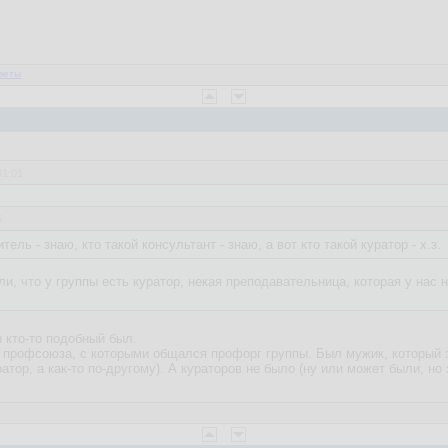
веты
01:01
5
ель - знаю, кто такой консультант - знаю, а вот кто такой куратор - х.з.
и, что у группы есть куратор, некая преподавательница, которая у нас 
 кто-то подобный был.
 профсоюза, с которыми общался профорг группы. Был мужик, который 
ратор, а как-то по-другому). А кураторов не было (ну или может были, н