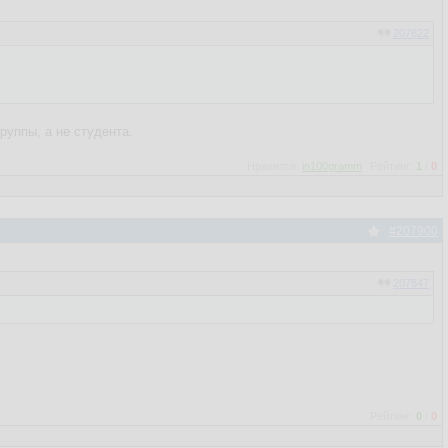
207822
руппы, а не студента.
Нравится:
in100gramm
Рейтинг:
1
/
0
#207900
207847
Рейтинг:
0
/
0