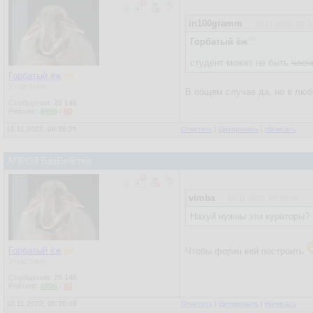
in100gramm
10.11.2022, 00:2
Горбатый ёж
студент может не быть
член
Горбатый ёж
Участник
В общем случае да, но в любо
Сообщения:
25 146
Рейтинг:
6996
/
90
10.11.2022, 08:36:25
Ответить
|
Цитировать
|
Написать
АПРОЗ БазЕебства
vimba
10.11.2022, 02:10:36
Нахуй нужны эти кураторы?
Горбатый ёж
Чтобы форин кей построить
Участник
Сообщения:
25 146
Рейтинг:
6996
/
90
10.11.2022, 08:36:46
Ответить
|
Цитировать
|
Написать