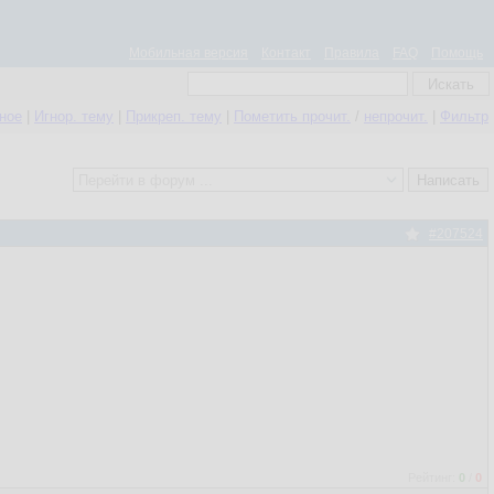
Мобильная версия
Контакт
Правила
FAQ
Помощь
нное
|
Игнор. тему
|
Прикреп. тему
|
Пометить прочит.
/
непрочит.
|
Фильтр
#207524
Рейтинг:
0
/
0