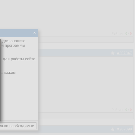
x
Рейтинг:
0
/
0
е для анализа
кой программы
#207847
х для работы сайта.
тельским
Рейтинг:
0
/
0
#207899