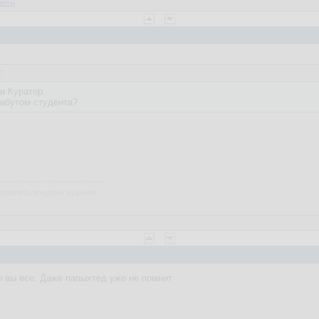
веты
37
и Куратор.
рибутом студента?
рвались кондёры хуанана ...
 вы все. Даже папыхтед уже не помнит