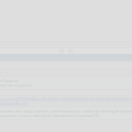
37
и Куратор.
рибутом студента?
ordpress.com/2017/08/d0ba-d0b4d0b6-d0b4d0b5d0b9d182-d0b2d0b2d0b5d
dd0bdd18b.pdf
ешний ключ представляет собой множество атрибутов некоторой переме
нциального ключа некоторой переменной отношения R1.