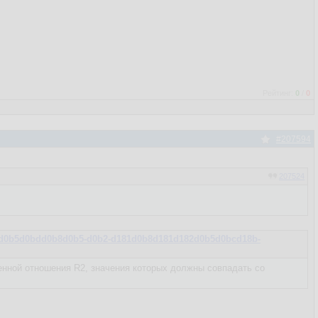
Рейтинг:
0
/
0
#207594
207524
0b4d0b5d0bdd0b8d0b5-d0b2-d181d0b8d181d182d0b5d0bcd18b-
нной отношения R2, значения которых должны совпадать со