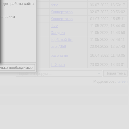
х для работы сайта.
tkzv
tkzv
06.07.2022, 18:59:17
eNose
Конвертатор
02.07.2022, 20:56:02
тельским
tkzv
Конвертатор
01.07.2022, 15:05:11
tkzv
tkzv
11.05.2022, 16:44:40
kiparis
Ханурик
11.05.2022, 14:43:58
Просто Трёп
Горбатый ёж
11.05.2022, 07:48:11
tkzv
user7358
20.04.2022, 12:57:43
ерез
basename
basename
18.04.2022, 11:48:05
IT-Христ
IT-Христ
23.03.2022, 18:33:01
IT-Христ
]
Новая тема
Модераторы:
Green