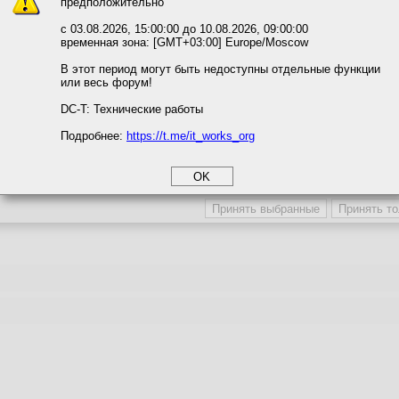
предположительно
вать сайт, вы даёте согласие на обработку файлов cookie, необходимы
ожете выбрать по своему усмотрению.
с 03.08.2026, 15:00:00 до 10.08.2026, 09:00:00
временная зона: [GMT+03:00] Europe/Moscow
м ссылкам мы можете ознакомиться с действующим на сайте пользова
итикой конфиденциальности.
В этот период могут быть недоступны отдельные функции
или весь форум!
соглашение
циальности
DC-T: Технические работы
Подробнее:
https://t.me/it_works_org
okie
а статистики
ния сервера. Создание базового телеграм-бота. Отправка уведомления ч
етинга и рекламы
[