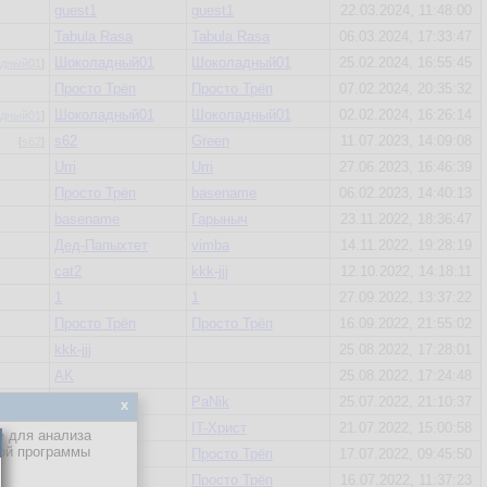
guest1
guest1
22.03.2024, 11:48:00
Tabula Rasa
Tabula Rasa
06.03.2024, 17:33:47
Шоколадный01
Шоколадный01
25.02.2024, 16:55:45
дный01
]
Просто Трёп
Просто Трёп
07.02.2024, 20:35:32
Шоколадный01
Шоколадный01
02.02.2024, 16:26:14
дный01
]
s62
Green
11.07.2023, 14:09:08
[
s62
]
Urri
Urri
27.06.2023, 16:46:39
Просто Трёп
basename
06.02.2023, 14:40:13
basename
Гарыныч
23.11.2022, 18:36:47
Дед-Папыхтет
vimba
14.11.2022, 19:28:19
cat2
kkk-jjj
12.10.2022, 14:18:11
1
1
27.09.2022, 13:37:22
Просто Трёп
Просто Трёп
16.09.2022, 21:55:02
kkk-jjj
25.08.2022, 17:28:01
AK
25.08.2022, 17:24:48
arhegavre
PaNik
25.07.2022, 21:10:37
x
XEugene
IT-Христ
21.07.2022, 15:00:58
е для анализа
кой программы
Просто Трёп
Просто Трёп
17.07.2022, 09:45:50
то Трёп
]
IT-Христ
Просто Трёп
16.07.2022, 11:37:23