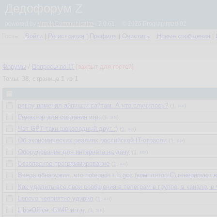
Дедофорум Z
powered by
simpleCommunicator
- 2.0.61 © 2026 Programmizd 02
Гость
Войти
|
Регистрация
|
Профиль
|
Очистить
Новые сообщения
|
Форумы
/
Вопросы по IT
[закрыт для гостей]
Темы:
38
, страница
1
из
1
рег.ру поменял айпишки сайтам. А что случилось?
»»
(
1
,
)
Редактор для создания игр.
»»
(
1
,
)
Чат GPT таки шоколадный друг :)
»»
(
1
,
)
Об экономических реалиях российской IT-отрасли
»»
(
1
,
)
Оборудование для интернета на дачу
»»
(
1
,
)
Безопасное программирование
»»
(
1
,
)
Вчера обнаружил, что notepad++ b gcc (комплятор C) генерируют 
Как удалить все свои сообщения в телеграм в группе, в канале, 
Lenovo неприятно удивил
»»
(
1
,
)
LibreOffice, GIMP и т.д.
»»
(
1
,
)