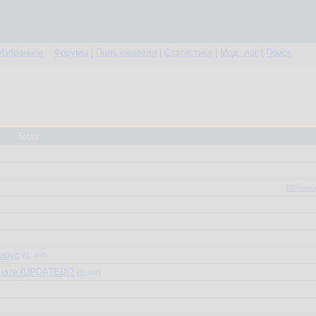
Избранное
Форумы
|
Пользователи
|
Статистика
|
Мод. лог
|
Поиск
Тема
[
Шокола
вирус
»»
(
1
,
)
в чате (UPDATED)?
»»
(
1
,
)