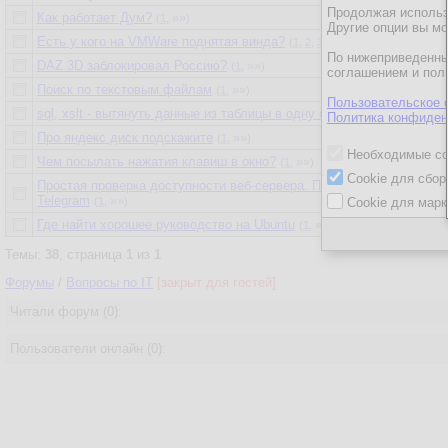
Продолжая использо
Как работает Дум?
»»
(
1
,
)
Другие опции вы м
Есть у кого на VMWare поднятая винда?
»»
(
1
,
2
,
3
,
все
,
)
По нижеприведенны
DAZ 3D заблокировал Россию?
»»
(
1
,
)
соглашением и пол
Поиск по текстовым файлам
»»
(
1
,
)
Пользовательское 
sql, xslt - вытянуть данные из таблицы в одну строку
»»
(
1
,
)
Политика конфиден
Про яндекс диск подскажите
»»
(
1
,
)
Необходимые co
Чем посылать нажатия клавиш в окно?
»»
(
1
,
)
Cookie для сбор
Простая проверка доступности веб-сервера. Проверка кода состоя
Telegram
»»
(
1
,
)
Cookie для марк
Где найти хорошее руководство на Ubuntu
»»
(
1
,
)
Темы:
38
, страница
1
из
1
Форумы
/
Вопросы по IT
[закрыт для гостей]
Читали форум (0):
Пользователи онлайн (0):