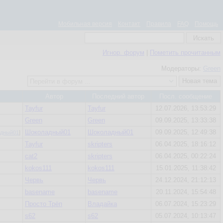
Мобильная версия
Контакт
Правила
FAQ
Помощь
Игнор. форум
|
Пометить прочитанным
Модераторы:
Green
Новая тема
Автор
Последний автор
Посл. сообщение
Tayfur
Tayfur
12.07.2026, 13:53:29
Green
Green
09.09.2025, 13:33:38
Шоколадный01
Шоколадный01
09.09.2025, 12:49:38
дный01
]
Tayfur
skripters
06.04.2025, 18:16:12
cat2
skripters
06.04.2025, 00:22:24
kokos111
kokos111
15.01.2025, 11:38:42
Червь
Червь
24.12.2024, 21:12:13
basename
basename
20.11.2024, 15:54:48
Просто Трёп
Владайка
06.07.2024, 15:23:29
s62
s62
05.07.2024, 10:13:47