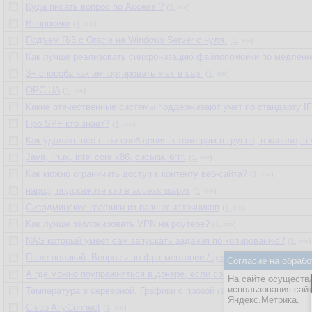
Куда писать вопрос по Access ?
»»
(
1
,
)
Вопросики
»»
(
1
,
)
Подъем R/3 с Oracle на Windows Server с нуля.
»»
(
1
,
)
Как лучше реализовать синхронизацию файлопомойки по медленн
3+ способа как импортировать xlsx в sap.
»»
(
1
,
)
OPC UA
»»
(
1
,
)
Какие отечественные системы поддерживают учет по стандарту IF
Про SPF кто знает?
»»
(
1
,
)
Как удалить все свои сообщения в телеграм в группе, в канале, в 
Java, linux, intel core x86, сиськи, бггг.
»»
(
1
,
)
Как можно ограничить доступ к контенту веб-сайта?
»»
(
1
,
)
народ, подскажите кто в access шарит
»»
(
1
,
)
Сисадминские графики из разных источников
»»
(
1
,
)
Как лучше заблокировать VPN на роутере?
»»
(
1
,
)
NAS который умеет сам запускать задания по копированию?
»»
(
1
,
)
Паше-великий, Вопросы по фрагментации / дефрагментации
(
1
,
2
,
3
Согласие на обрабо
А где можно поупражняться в докере, если собственный ноут не 
На сайте осуществл
использования сай
Температура в серверной. Графики с прозой
»»
(
1
,
)
Яндекс.Метрика.
Cisco AnyConnect
»»
(
1
,
)