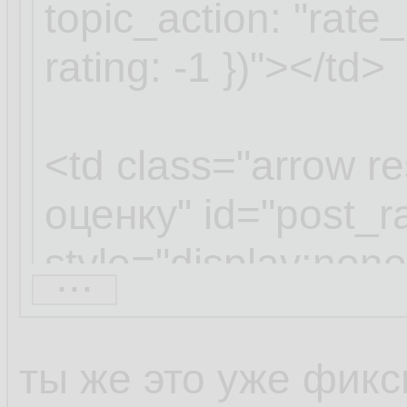
topic_action: "rate
rating: -1 })"></td>
<td class="arrow r
оценку" id="post_r
style="display:none
...
topic_action: "rese
})"></td>
...
ты же это уже фикс