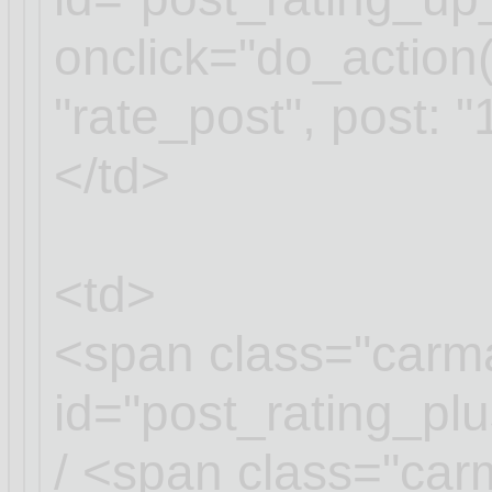
onclick="do_action(
"rate_post", post: "
</td>
<td>
<span class="carm
id="post_rating_p
/ <span class="ca