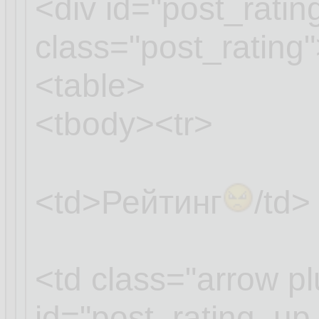
<div id="post_rati
class="post_rating
<table>
<tbody><tr>
<td>Рейтинг
/td>
<td class="arrow pl
id="post_rating_u