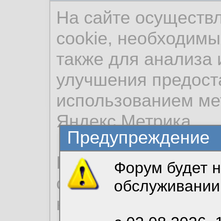
На сайте осуществ
cookie, необходимы
также для анализа 
улучшения предост
использованием ме
Яндекс.Метрика.
Предупреждение
Продолжая использо
Форум будет н
согласие на обрабо
обслуживании
необходимых для р