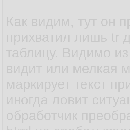
</td>
Как видим, тут он 
</tr>
прихватил лишь tr 
<tr>
таблицу. Видимо из 
<td class="post_foo
видит или мелкая м
right:0px">Сегодня
маркирует текст пр
<td class="post_foo
иногда ловит ситуа
left:0px"></td></tr>
обработчик преобр