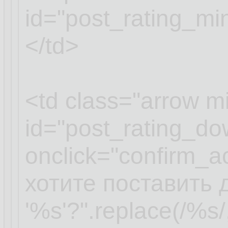
id="post_rating_m
</td>
<td class="arrow m
id="post_rating_d
onclick="confirm_a
хотите поставить 
'%s'?".replace(/%s/