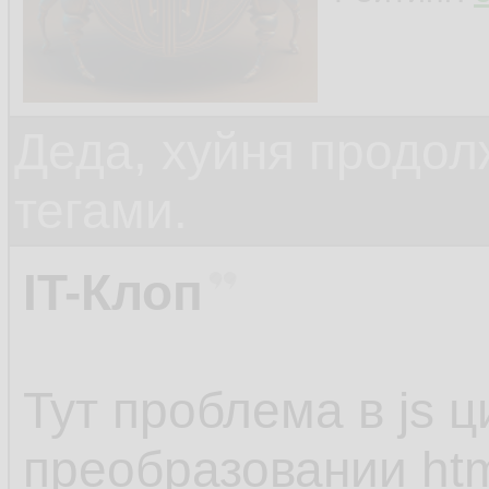
<div class="rating
Деда, хуйня продол
<div class="liking_
тегами.
style="display:non
</div> <!-- liking_u
IT-Клоп
<div class="disliki
Тут проблема в js 
style="display:non
преобразовании htm