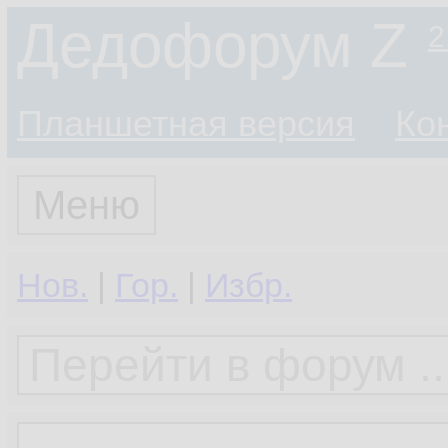
Дедофорум Z
2
Планшетная версия
Ко
Меню
Нов.
|
Гор.
|
Избр.