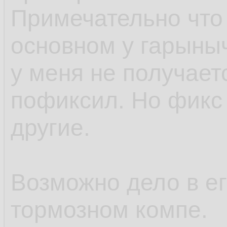
</div> <!-- dislikin
Примечательно что 
основном у гарыныч
<div class="clear_
у меня не получает
</div> <!-- rating_u
пофиксил. Но фикс 
другие.
<div class="clear_
</div>
Возможно дело в ег
<!-- END: versions /
тормозном компе.