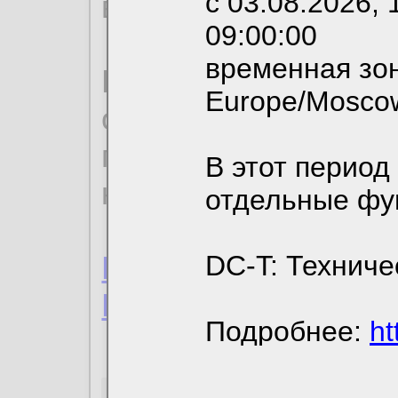
с 03.08.2026, 
вы можете выбрать
09:00:00
временная зон
По нижеприведенн
Europe/Mosco
ознакомиться с де
пользовательским 
В этот период
конфиденциальност
отдельные фу
Пользовательское 
DC-T: Техниче
Политика конфиде
Подробнее:
ht
Необходимые co