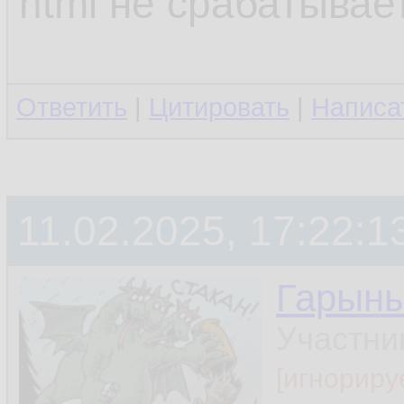
html не срабатывает
Ответить
|
Цитировать
|
Написа
11.02.2025, 17:22:1
Гарын
Участни
[игнориру