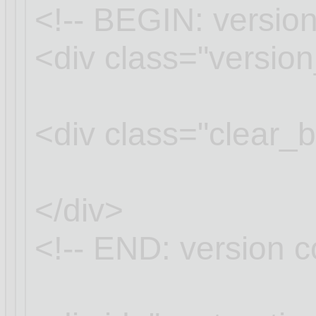
<!-- BEGIN: version
<div class="versio
<div class="clear_
</div>
<!-- END: version c