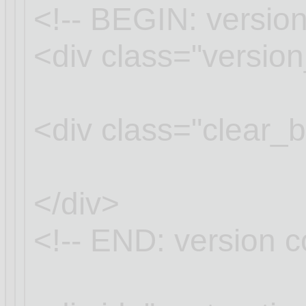
<!-- BEGIN: version
<div class="versio
<div class="clear_
</div>
<!-- END: version c