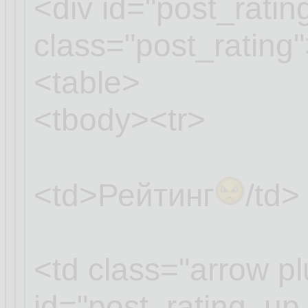
<div id="post_rati
class="post_rating
<table>
<tbody><tr>
<td>Рейтинг
/td>
<td class="arrow pl
id="post_rating_u