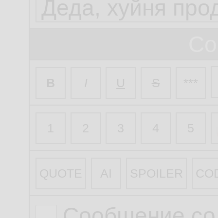
Со
B
I
U
S
***
1
2
3
4
5
QUOTE
AI
SPOILER
CO
Сообщение со