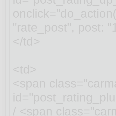
onclick="do_action(
"rate_post", post: "
</td>
<td>
<span class="carm
id="post_rating_p
/ <span class="ca