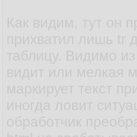
</td>
Как видим, тут он 
</tr>
прихватил лишь tr 
<tr>
таблицу. Видимо из 
<td class="post_foo
видит или мелкая м
right:0px">Сегодня
маркирует текст пр
<td class="post_foo
иногда ловит ситуа
left:0px"></td></tr>
обработчик преобр