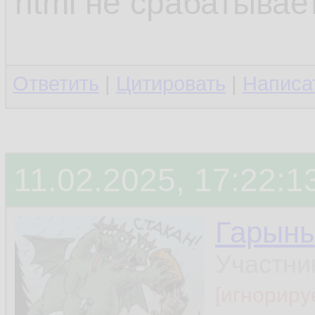
html не срабатывает
Ответить
|
Цитировать
|
Написа
11.02.2025, 17:22:1
Гарын
Участни
[игнориру