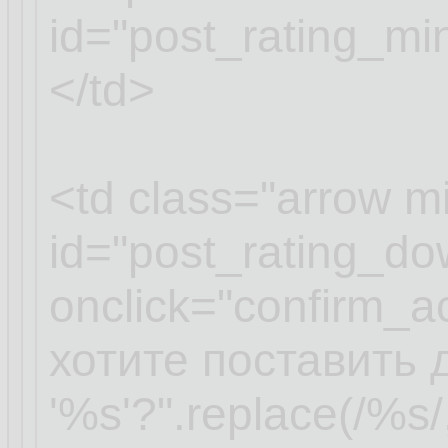
id="post_rating_m
</td>
<td class="arrow m
id="post_rating_d
onclick="confirm_a
хотите поставить 
'%s'?".replace(/%s/