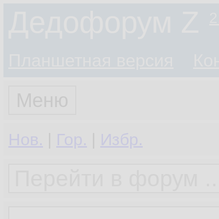
Дедофорум Z
2
Планшетная версия
Ко
Меню
Нов.
|
Гор.
|
Избр.