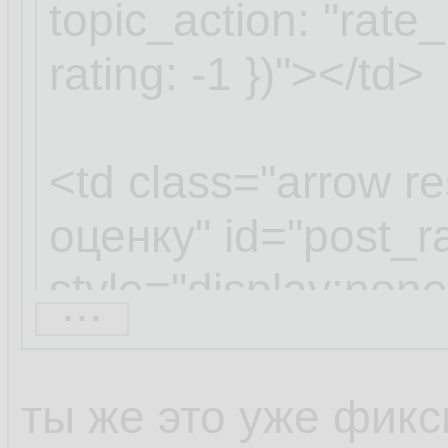
topic_action: "rate
rating: -1 })"></td>
<td class="arrow r
оценку" id="post_r
style="display:none
...
topic_action: "rese
})"></td>
...
ты же это уже фикс