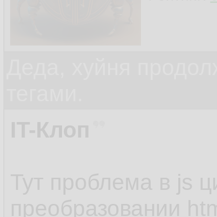
<div class="rating
Деда, хуйня продол
<div class="liking_
тегами.
style="display:non
</div> <!-- liking_u
IT-Клоп
<div class="disliki
Тут проблема в js 
style="display:non
преобразовании htm