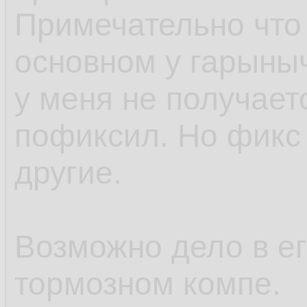
</div> <!-- dislikin
Примечательно что 
основном у гарыныч
<div class="clear_
у меня не получает
</div> <!-- rating_u
пофиксил. Но фикс 
другие.
<div class="clear_
</div>
Возможно дело в ег
<!-- END: versions /
тормозном компе.