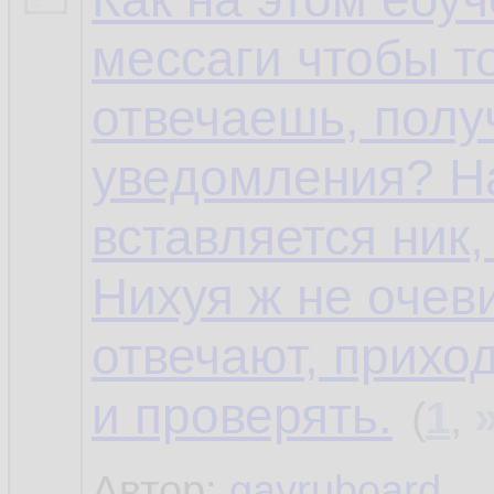
мессаги чтобы то
отвечаешь, полу
уведомления? Н
вставляется ник
Нихуя ж не очеви
отвечают, прихо
и проверять.
(
1
,
Автор:
gayruboard