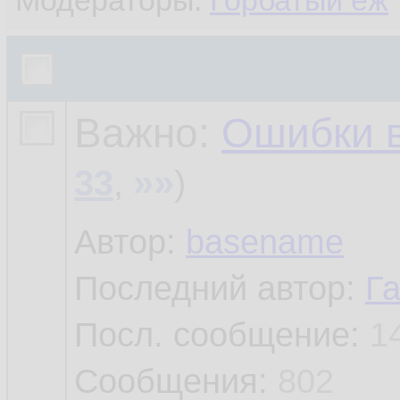
Модераторы:
Горбатый ёж
Важно:
Ошибки 
»»
33
,
)
Автор:
basename
Последний автор:
Г
Посл. сообщение:
1
Сообщения:
802