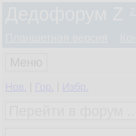
Дедофорум Z
2
Планшетная версия
Ко
Меню
Нов.
|
Гор.
|
Избр.