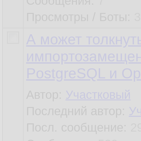
Сообщения:
7
Просмотры / Боты:
3
А может толкнут
импортозамещен
PostgreSQL и Ор
Автор:
Участковый
Последний автор:
У
Посл. сообщение:
2