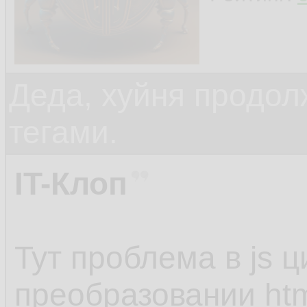
<div class="rating
Деда, хуйня продол
<div class="liking_
тегами.
style="display:non
</div> <!-- liking_u
IT-Клоп
<div class="disliki
Тут проблема в js 
style="display:non
преобразовании htm