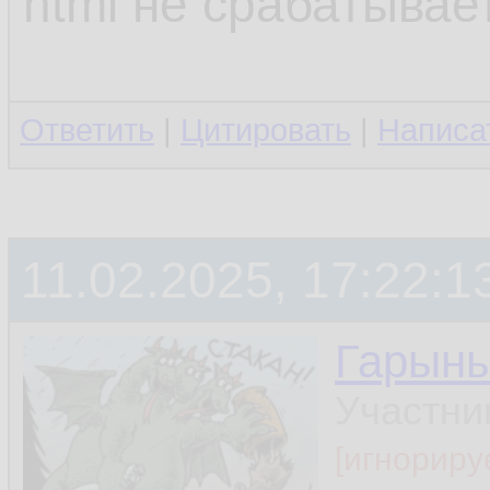
html не срабатывает
Ответить
|
Цитировать
|
Написа
11.02.2025, 17:22:1
Гарын
Участни
[игнориру