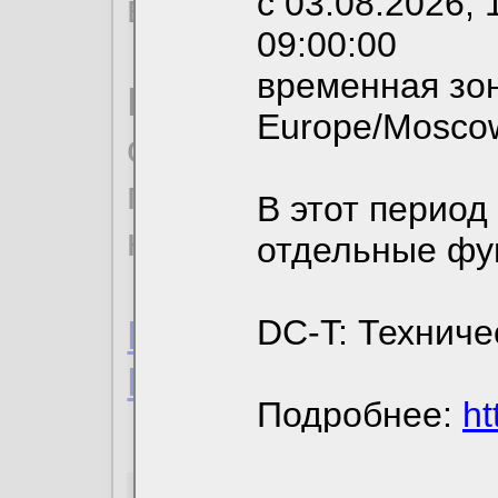
с 03.08.2026, 
вы можете выбрать
09:00:00
временная зон
По нижеприведенн
Europe/Mosco
ознакомиться с де
пользовательским 
В этот период
конфиденциальност
отдельные фу
Пользовательское 
DC-T: Техниче
Политика конфиде
Подробнее:
ht
Необходимые co