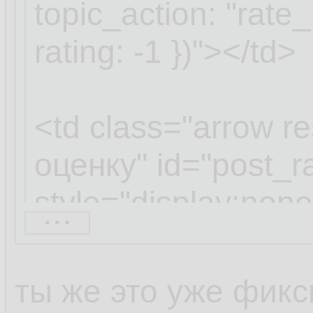
topic_action: "rate
rating: -1 })"></td>
<td class="arrow r
оценку" id="post_r
style="display:none
...
topic_action: "rese
})"></td>
...
ты же это уже фикс