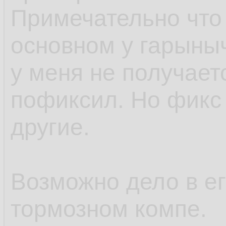
</div> <!-- dislikin
Примечательно что 
основном у гарыныч
<div class="clear_
у меня не получает
</div> <!-- rating_u
пофиксил. Но фикс 
другие.
<div class="clear_
</div>
Возможно дело в ег
<!-- END: versions /
тормозном компе.