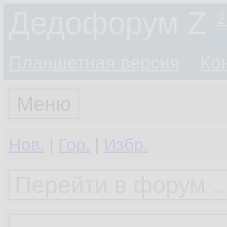
Дедофорум Z
2
Планшетная версия
Ко
Меню
Нов.
|
Гор.
|
Избр.