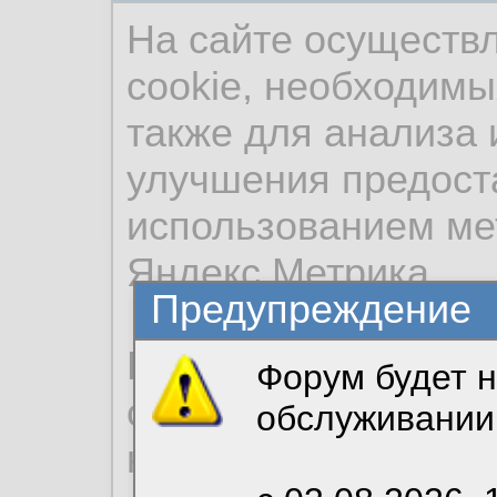
На сайте осуществ
cookie, необходимы
также для анализа 
улучшения предост
использованием ме
Яндекс.Метрика.
Предупреждение
Продолжая использо
Форум будет н
согласие на обрабо
обслуживании
необходимых для р