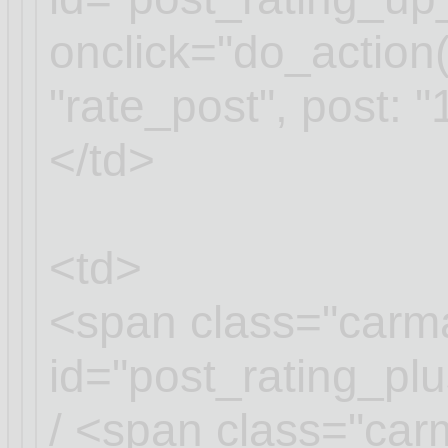
onclick="do_action(
"rate_post", post: "
</td>
<td>
<span class="carm
id="post_rating_p
/ <span class="ca