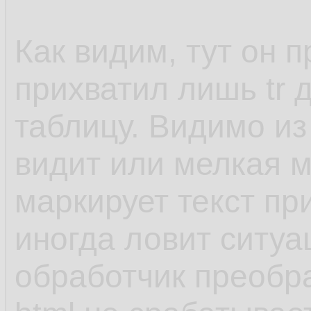
</td>
Как видим, тут он 
</tr>
прихватил лишь tr 
<tr>
таблицу. Видимо из 
<td class="post_foo
видит или мелкая м
right:0px">Сегодня
маркирует текст пр
<td class="post_foo
иногда ловит ситуа
left:0px"></td></tr>
обработчик преобр