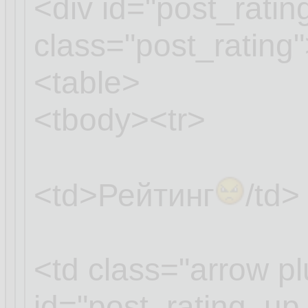
<div id="post_rati
class="post_rating
<table>
<tbody><tr>
<td>Рейтинг
/td>
<td class="arrow pl
id="post_rating_u