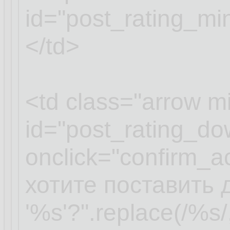
id="post_rating_m
</td>
<td class="arrow m
id="post_rating_d
onclick="confirm_a
хотите поставить 
'%s'?".replace(/%s/