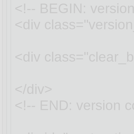
<!-- BEGIN: version
<div class="versio
<div class="clear_
</div>
<!-- END: version c