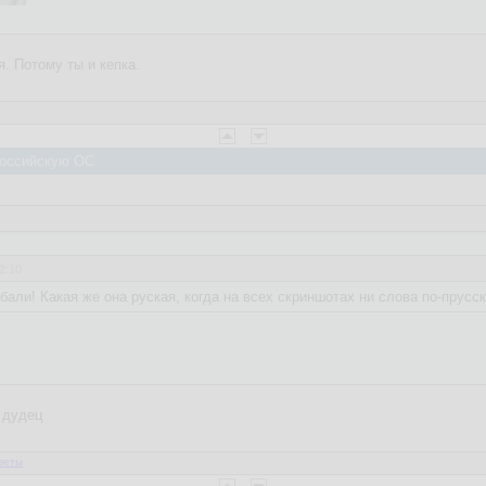
. Потому ты и кепка.
 Российскую ОС
2:10
ебали! Какая же она руская, когда на всех скриншотах ни слова по-прусск
 дудец
веты