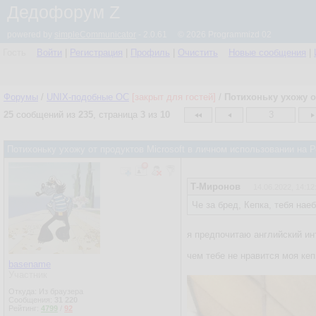
Дедофорум Z
powered by
simpleCommunicator
- 2.0.61 © 2026 Programmizd 02
Гость
Войти
|
Регистрация
|
Профиль
|
Очистить
Новые сообщения
|
Форумы
/
UNIX-подобные OC
[закрыт для гостей]
/
Потихоньку ухожу о
25
сообщений из
235
, страница
3
из
10
3
Потихоньку ухожу от продуктов Microsoft в личном использовании на
Т-Миронов
14.06.2022, 14:12
Че за бред, Кепка, тебя нае
я предпочитаю английский ин
чем тебе не нравится моя кеп
basename
Участник
Откуда: Из браузера
Сообщения:
31 220
Рейтинг:
4799
/
92