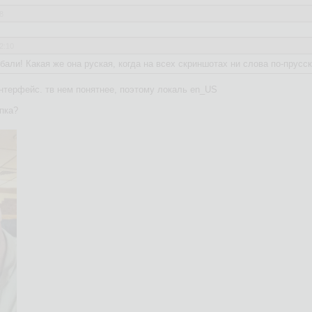
8
2:10
ебали! Какая же она руская, когда на всех скриншотах ни слова по-прусск
нтерфейс. тв нем понятнее, поэтому локаль en_US
пка?