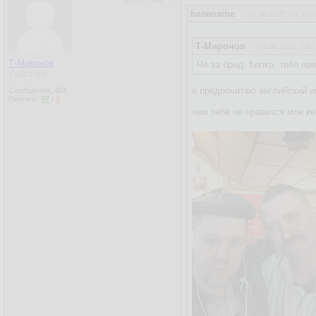
basename
14.06.2022, 14:18:0
Т-Миронов
14.06.2022, 14:1
Т-Миронов
Че за бред, Кепка, тебя на
Участник
я предпочитаю английский и
Сообщения:
484
Рейтинг:
97
/
4
чем тебе не нравится моя ке
справа хохол из Азова