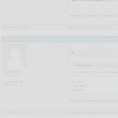
Почему не нравится. Нравится
14.06.2022, 14:35:57
Ответить
|
Цитировать
|
Написать
Потихоньку ухожу от продуктов Microsoft в личном использовании на
W
14.06.2022, 14:19:06
Т-Миронов
14.06.2022, 14:1
Т-Миронов
Че за бред, Кепка, тебя на
Участник
не ибет
Сообщения:
484
Рейтинг:
97
/
4
тебя ибет?
диннаху
Не в тот свисток раздуделся,
14.06.2022, 14:36:39
Ответить
|
Цитировать
|
Написать
|
От