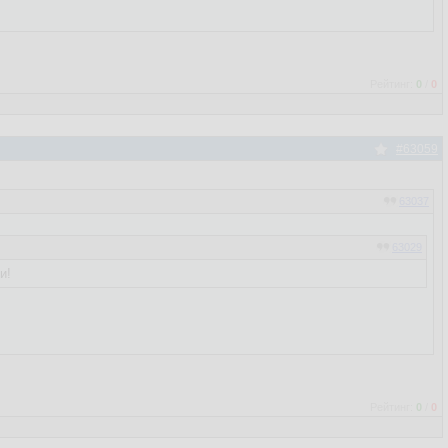
Рейтинг:
0
/
0
#63059
63037
63029
и!
Рейтинг:
0
/
0