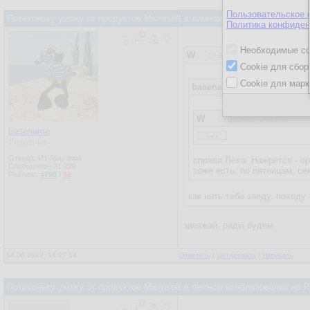
Пользовательское 
Потихоньку ухожу от продуктов Microsoft в личном использовании на
Политика конфиден
Необходимые co
W
14.06.2022, 14:25:05
Cookie для сбор
Cookie для марк
basename
14.06.2022, 14:23
W
14.06.2022, 14:19:48
...
basename
Участник
basename
14.06.2022, 14
Откуда: Из браузера
справа Лёха. Нажрётся - ор
Сообщения:
31 220
тоже есть, по пятницам, с
Рейтинг:
4799
/
92
Т-Миронов
14.06.2022,
как нить тебе заеду. походу
...
заезжай, рады будем
я предпочитаю английски
чем тебе не нравится мо
14.06.2022, 14:27:14
Ответить
|
Цитировать
|
Написать
Потихоньку ухожу от продуктов Microsoft в личном использовании на