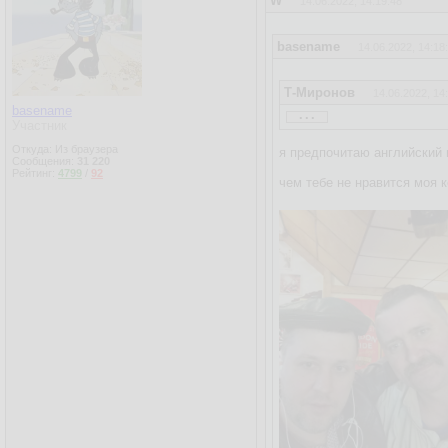
W
14.06.2022, 14:19:48
basename
14.06.2022, 14:18
Т-Миронов
14.06.2022, 14
...
basename
Че за бред, Кепка, тебя н
Участник
Откуда: Из браузера
я предпочитаю английский 
Сообщения:
31 220
Рейтинг:
4799
/
92
чем тебе не нравится моя 