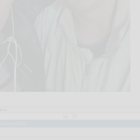
веты
 Российскую ОС