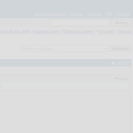
Мобильная версия
Контакт
Правила
FAQ
Помощь
нное
|
Игнор. тему
|
Прикреп. тему
|
Пометить прочит.
/
непрочит.
|
Фильтр
#63036
63029
!