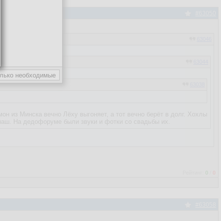
#63050
63046
63044
63038
63036
мон из Минска вечно Лёху выгоняет, а тот вечно берёт в долг. Хохлы
 наш. На дедофоруме были звуки и фотки со свадьбы их.
63029
Рейтинг:
0
/
0
#63058