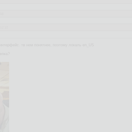
:08
:12:10
аебали! Какая же она руская, когда на всех скриншотах ни слова по-прусс
интерфейс. тв нем понятнее, поэтому локаль en_US
кепка?