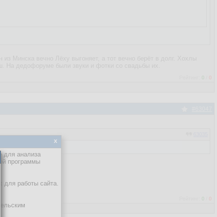
н из Минска вечно Лёху выгоняет, а тот вечно берёт в долг. Хохлы
аш. На дедофоруме были звуки и фотки со свадьбы их.
Рейтинг:
0
/
0
#63047
63035
x
е для анализа
кой программы
х для работы сайта.
Рейтинг:
0
/
0
тельским