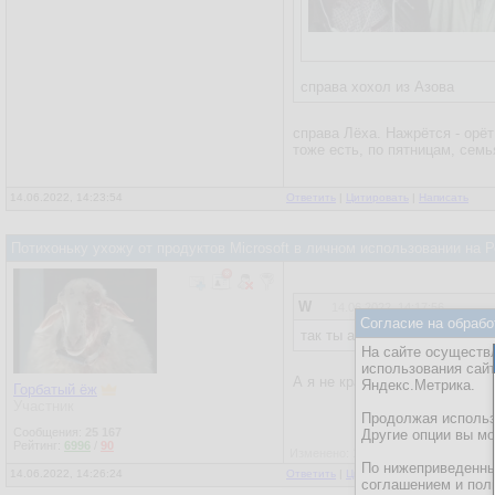
справа хохол из Азова
справа Лёха. Нажрётся - орёт
тоже есть, по пятницам, сем
14.06.2022, 14:23:54
Ответить
|
Цитировать
|
Написать
Потихоньку ухожу от продуктов Microsoft в личном использовании на
W
14.06.2022, 14:17:56
Согласие на обрабо
так ты аргументируй коммит
На сайте осуществл
использования сай
А я не красноглазик.
Яндекс.Метрика.
Горбатый ёж
Участник
Продолжая использо
Сообщения:
25 167
Другие опции вы м
Рейтинг:
6996
/
90
Изменено: 14.06.2022, 14:26:44 - Го
По нижеприведенны
14.06.2022, 14:26:24
Ответить
|
Цитировать
|
Написать
соглашением и пол