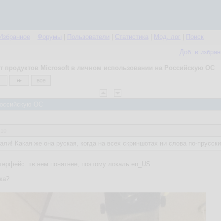
Избранное
Форумы
|
Пользователи
|
Статистика
|
Мод. лог
|
Поиск
Доб. в избра
т продуктов Microsoft в личном использовании на Российскую ОС
все
 Российскую ОС
:10
бали! Какая же она руская, когда на всех скриншотах ни слова по-прусски
терфейс. тв нем понятнее, поэтому локаль en_US
ка?