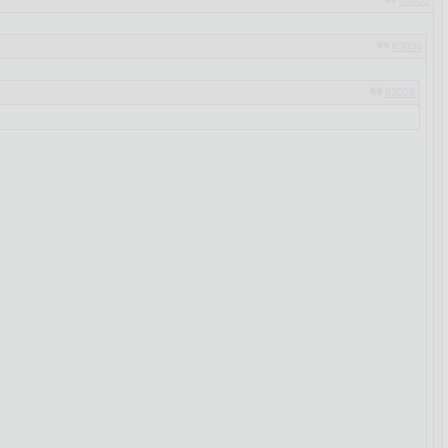
63038
63036
63029
ки!