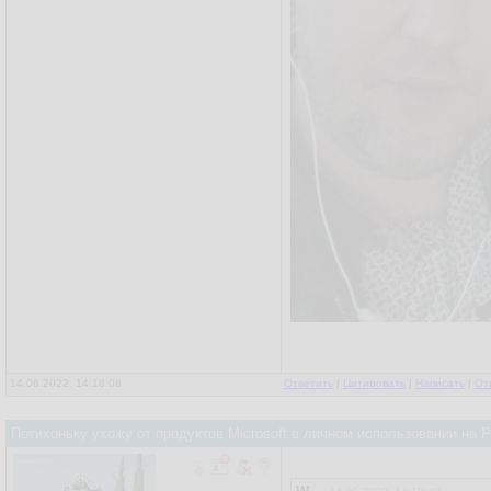
14.06.2022, 14:18:08
Ответить
|
Цитировать
|
Написать
|
От
Потихоньку ухожу от продуктов Microsoft в личном использовании на