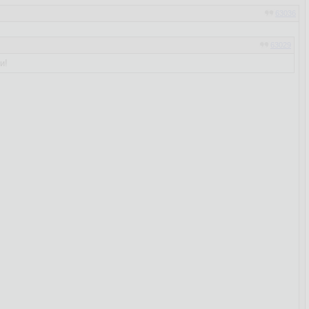
63036
63029
и!