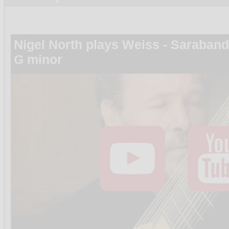
Nigel North plays Weiss - Sarabande
G minor