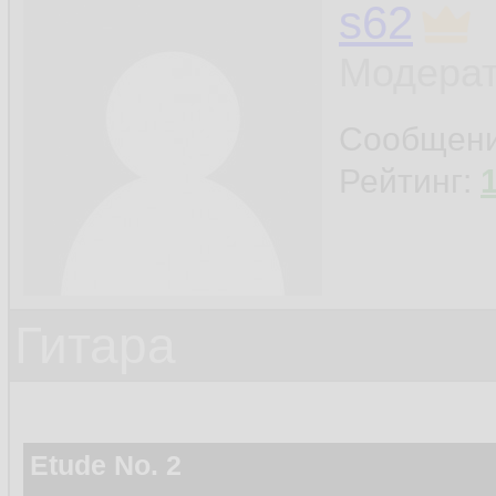
s62
Модерат
Сообщен
Рейтинг:
Гитара
Etude No. 2