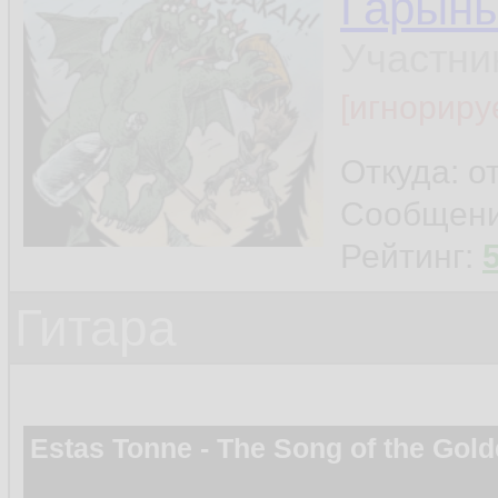
Гарын
Участни
[игнориру
Откуда: о
Сообщен
Рейтинг:
Гитара
Estas Tonne - The Song of the Gol