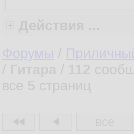
Действия ...
Форумы
/
Приличны
/
Гитара
/
112
сообщ
все
5
страниц
все