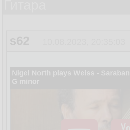
Гитара
s62
10.08.2023, 20:35:03
Nigel North plays Weiss - Saraban
G minor