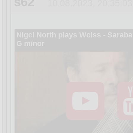
s62
10.08.2023, 20:35:03
Nigel North plays Weiss - Saraba
G minor