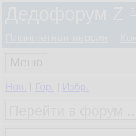
Дедофорум Z
2
Планшетная версия
Ко
Меню
Нов.
|
Гор.
|
Избр.