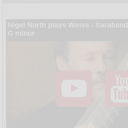
Nigel North plays Weiss - Sarabande
G minor