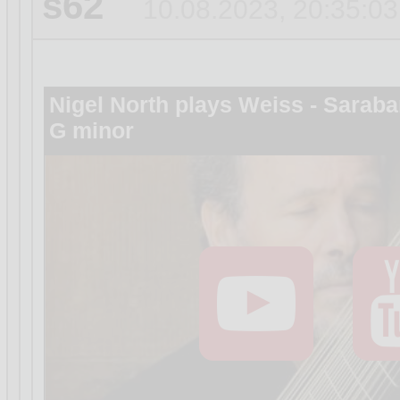
s62
10.08.2023, 20:35:03
Nigel North plays Weiss - Saraba
G minor