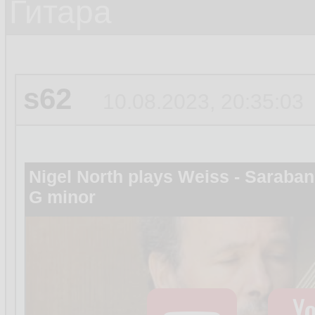
Гитара
s62
10.08.2023, 20:35:03
Nigel North plays Weiss - Saraban
G minor