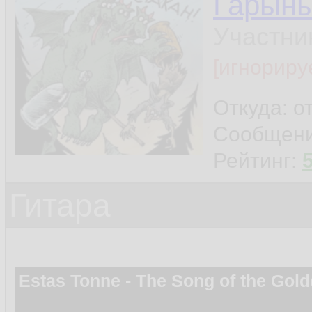
Гарын
Участни
[игнориру
Откуда: о
Сообщен
Рейтинг:
Гитара
Estas Tonne - The Song of the Gol