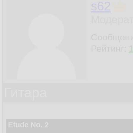
s62
Модерат
Сообщен
Рейтинг:
Гитара
Etude No. 2