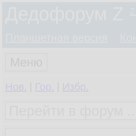
Дедофорум Z
2
Планшетная версия
Ко
Меню
Нов.
|
Гор.
|
Избр.