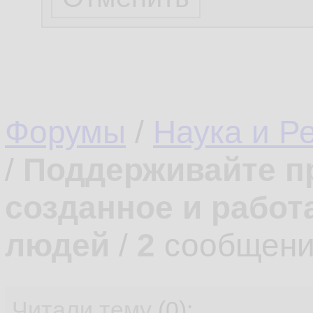
Форумы
/
Наука и Р
/
Поддерживайте п
созданное и работ
людей
/
2
сообщени
Читали тему
(0):