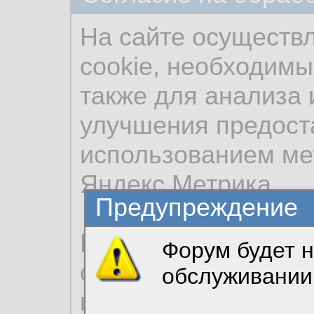
На сайте осуществ
cookie, необходимы
также для анализа 
улучшения предост
использованием ме
Яндекс.Метрика.
Предупреждение
Продолжая использо
Форум будет н
согласие на обрабо
обслуживании
необходимых для р