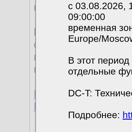
с 03.08.2026, 
вы можете выбрать
09:00:00
временная зон
По нижеприведенн
Europe/Mosco
ознакомиться с де
пользовательским 
В этот период
конфиденциальност
отдельные фу
Пользовательское 
DC-T: Техниче
Политика конфиде
Подробнее:
ht