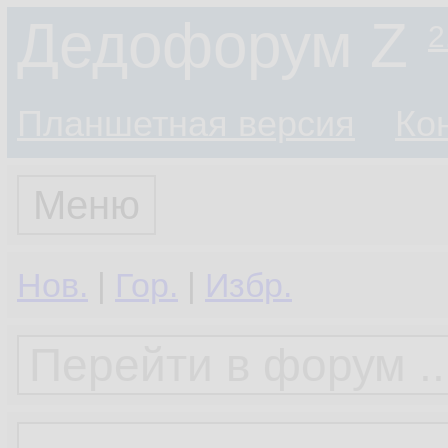
Дедофорум Z
2
Планшетная версия
Ко
Меню
Нов.
|
Гор.
|
Избр.