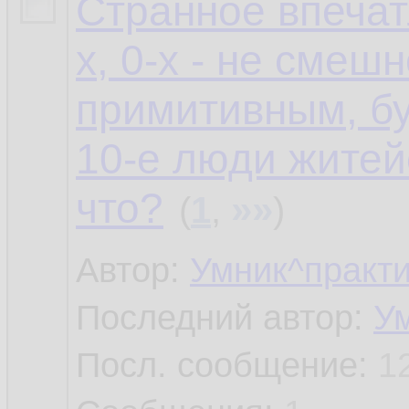
Странное впечат
х, 0-х - не смеш
примитивным, бу
10-е люди житей
что?
»»
(
1
,
)
Автор:
Умник^практи
Последний автор:
У
Посл. сообщение:
1