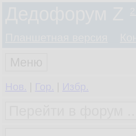
Дедофорум Z
2
Планшетная версия
Ко
Меню
Нов.
|
Гор.
|
Избр.