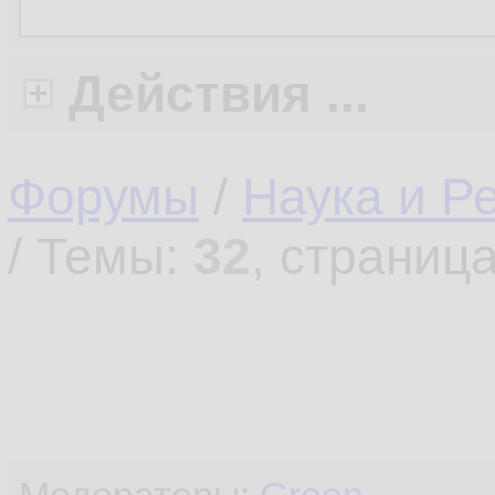
Действия ...
Форумы
/
Наука и Р
/ Темы:
32
, страниц