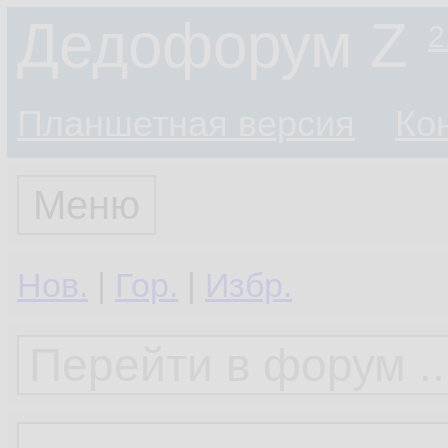
Дедофорум Z
2
Планшетная версия
Ко
Меню
Нов.
|
Гор.
|
Избр.