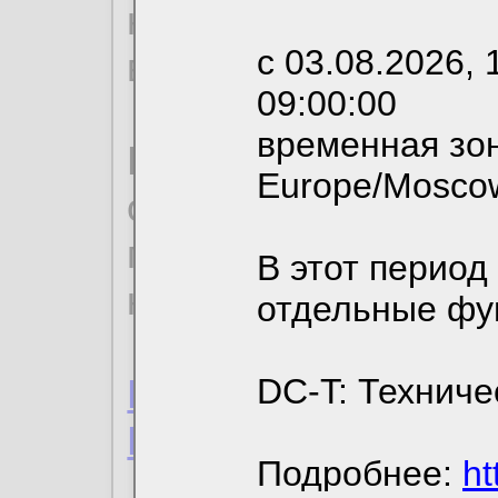
необходимых для р
с 03.08.2026, 
вы можете выбрать
09:00:00
временная зон
По нижеприведенн
Europe/Mosco
ознакомиться с де
пользовательским 
В этот период
конфиденциальност
отдельные фу
Пользовательское 
DC-T: Техниче
Политика конфиде
Подробнее:
ht