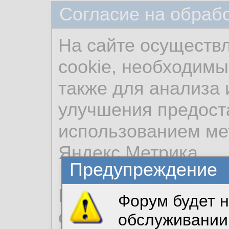
Согласие на обраб
На сайте осуществ
cookie, необходимы
также для анализа 
улучшения предост
использованием ме
Яндекс.Метрика.
Предупреждение
Продолжая использо
Форум будет н
согласие на обрабо
обслуживании