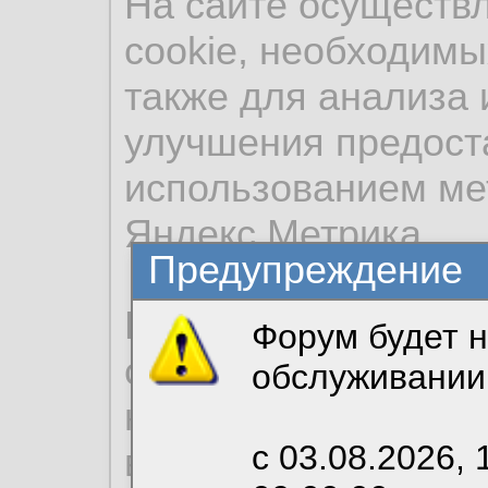
На сайте осуществ
cookie, необходимы
также для анализа 
улучшения предост
использованием ме
Яндекс.Метрика.
Предупреждение
Продолжая использо
Форум будет н
согласие на обрабо
обслуживании
необходимых для р
с 03.08.2026, 
вы можете выбрать