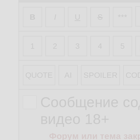
B
I
U
S
***
1
2
3
4
5
QUOTE
AI
SPOILER
CO
Сообщение со
видео 18+
Форум или тема зак