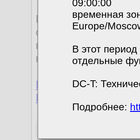
09:00:00
временная зон
По нижеприведенн
Europe/Mosco
ознакомиться с де
пользовательским 
В этот период
конфиденциальност
отдельные фу
Пользовательское 
DC-T: Техниче
Политика конфиде
Подробнее:
ht
Необходимые co