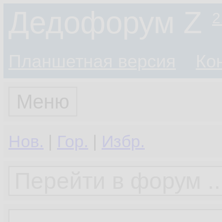
Дедофорум Z
2
Планшетная версия
Ко
Меню
Нов.
|
Гор.
|
Избр.