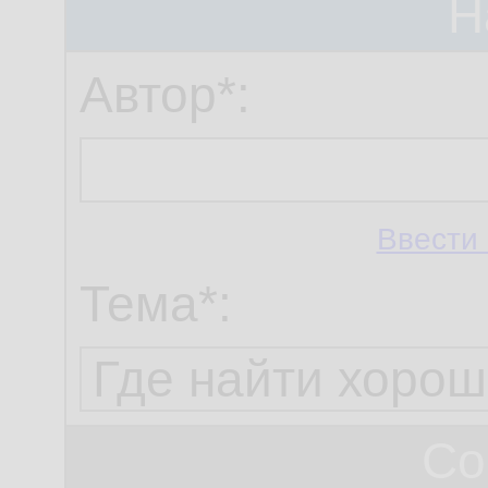
Н
Автор*:
Ввести 
Тема*:
Со