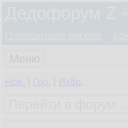
Дедофорум Z
2
Планшетная версия
Ко
Меню
Нов.
|
Гор.
|
Избр.