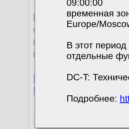
09:00:00
временная зон
По нижеприведенн
Europe/Mosco
ознакомиться с де
пользовательским 
В этот период
конфиденциальност
отдельные фу
Пользовательское 
DC-T: Техниче
Политика конфиде
Подробнее:
ht
Необходимые co