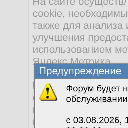
На сайте осуществ
cookie, необходимы
также для анализа 
улучшения предост
использованием ме
Яндекс.Метрика.
Предупреждение
Продолжая использо
Форум будет н
согласие на обрабо
обслуживании
необходимых для р
с 03.08.2026, 
вы можете выбрать