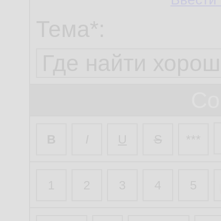
Тема*:
Со
B
I
U
S
***
1
2
3
4
5