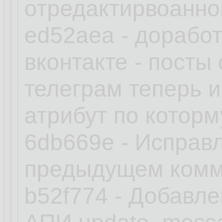
отредактирвоанно
ed52aea - дорабо
вконтакте - посты
телеграм теперь 
атрибут по которм
6db669e - Исправл
предыдущем комм
b52f774 - Добавл