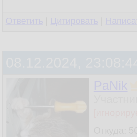
Ответить
|
Цитировать
|
Написа
08.12.2024, 23:08:4
PaNik
Участни
[игнориру
Откуда: 5