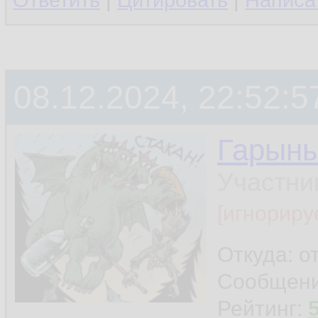
Ответить
|
Цитировать
|
Написа
08.12.2024, 22:52:5
Гарын
Участни
[игнориру
Откуда: о
Сообщен
Рейтинг: