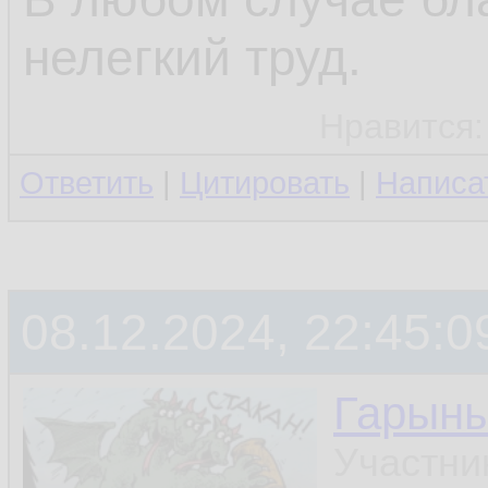
нелегкий труд.
Нравится
Ответить
|
Цитировать
|
Написа
08.12.2024, 22:45:0
Гарын
Участни