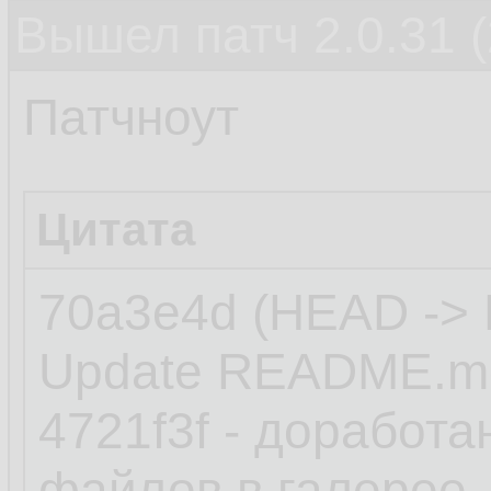
Вышел патч 2.0.31 (
Патчноут
Цитата
70a3e4d (HEAD -> 
Update README.m
4721f3f - доработ
файлов в галерее 