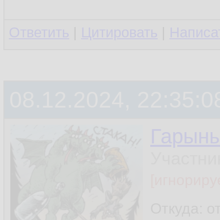
Ответить
|
Цитировать
|
Написа
08.12.2024, 22:35:0
Гарын
Участни
[игнориру
Откуда: о