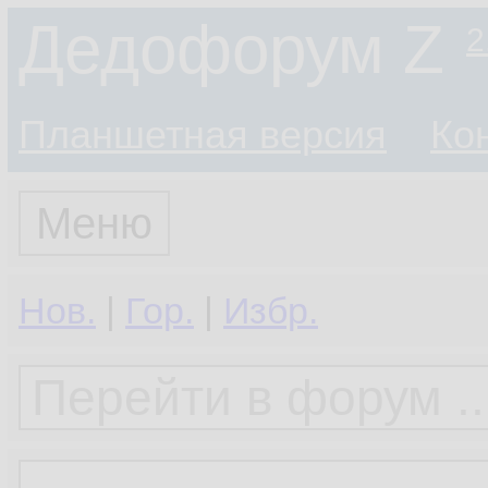
Дедофорум Z
2
Планшетная версия
Ко
Меню
Нов.
|
Гор.
|
Избр.