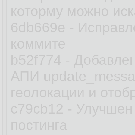
которму можно иск
6db669e - Исправл
коммите
b52f774 - Добавле
АПИ update_messag
геолокации и отоб
c79cb12 - Улучшен
постинга