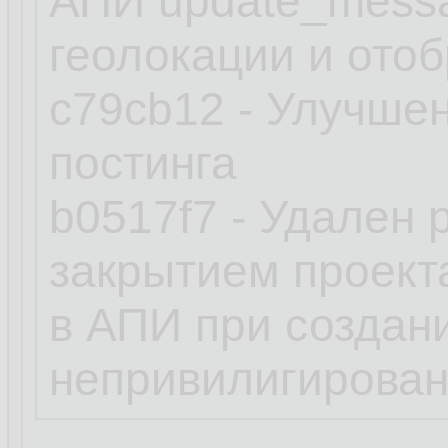
АПИ update_messa
геолокации и ото
c79cb12 - Улучше
постинга
b0517f7 - Удален 
закрытием проект
в АПИ при создан
непривилигирова