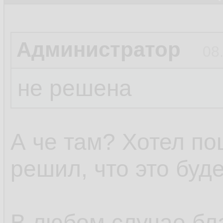
Администратор
08
не решена
А че там? Хотел пош
решил, что это буд
В любом случае бл