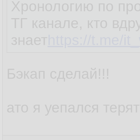
Хронологию по пр
ТГ канале, кто вдр
знает
https://t.me/i
Бэкап сделай!!!
ато я уепался терят