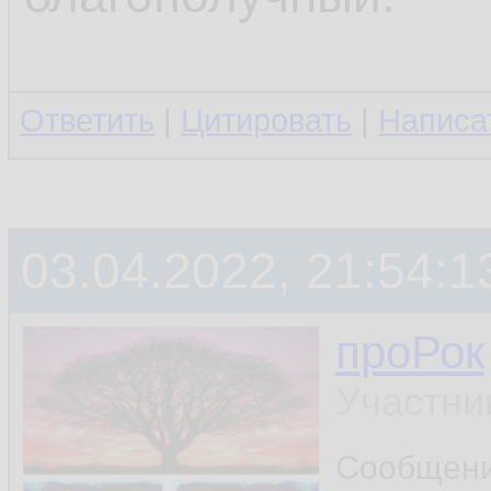
Ответить
|
Цитировать
|
Написа
03.04.2022, 21:54:1
проРок
Участни
Сообщен