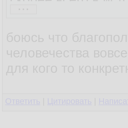
...
мистический факто
боюсь что благопо
https://grandrienko
человечества вовсе
orii.html
для кого то конкрет
В этой статье изла
Ответить
|
Цитировать
|
Написа
“парапсихологическ
очень помогает мн