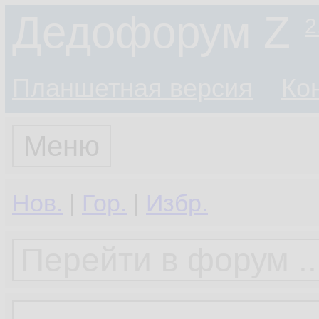
Дедофорум Z
2
Планшетная версия
Ко
Меню
Нов.
|
Гор.
|
Избр.