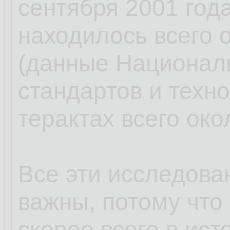
сентября 2001 года
находилось всего 
(данные Националь
стандартов и техно
терактах всего око
Все эти исследова
важны, потому что 
скорее всего в ист