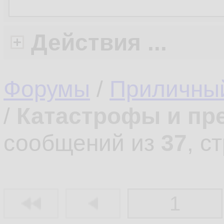
Действия ...
Форумы
/
Приличны
/
Катастрофы и пр
сообщений из
37
, с
1