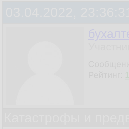
мы стоим на развил
03.04.2022, 23:36:3
благополучный исх
бухалт
неблагополучных, 
Участни
фактор работает, 
Сообщен
благополучный.
Рейтинг:
Катастрофы и пред