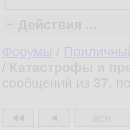
Действия ...
Форумы
/
Приличны
/
Катастрофы и пр
сообщений из
37
, п
все