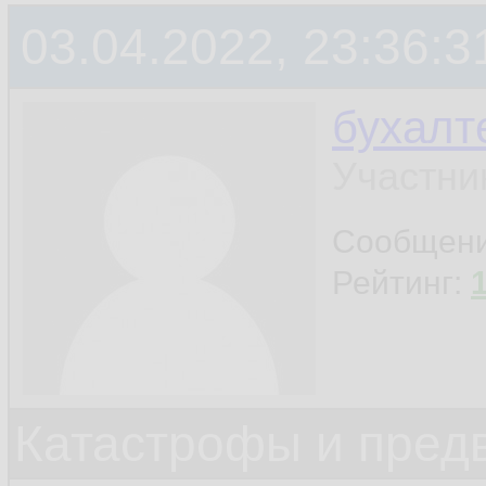
мы стоим на развил
03.04.2022, 23:36:3
благополучный исх
бухалт
неблагополучных, 
Участни
фактор работает, 
Сообщен
благополучный.
Рейтинг:
Катастрофы и пред