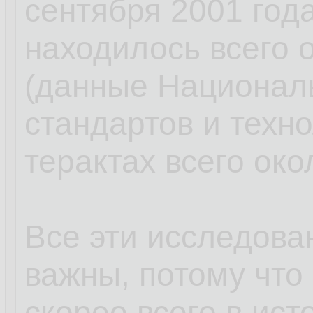
сентября 2001 года
находилось всего 
(данные Националь
стандартов и техно
терактах всего око
Все эти исследова
важны, потому что 
скорее всего в ист