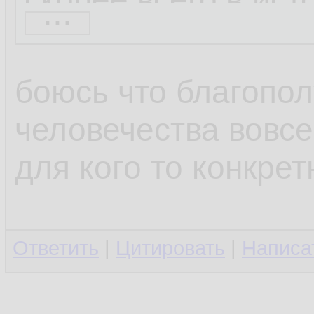
...
мистический факто
боюсь что благопо
https://grandrienko
человечества вовсе
orii.html
для кого то конкрет
В этой статье изла
Ответить
|
Цитировать
|
Написа
“парапсихологическ
очень помогает мн