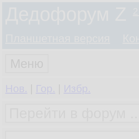
Дедофорум Z
2
Планшетная версия
Ко
Меню
Нов.
|
Гор.
|
Избр.