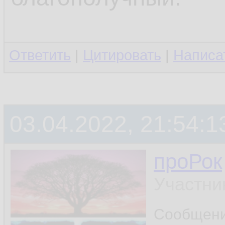
Ответить
|
Цитировать
|
Написа
03.04.2022, 21:54:1
проРок
Участни
Сообщен