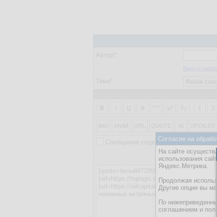
Автор*:
Ввести парол
Тема*:
2
X
B
I
U
S
***
1
2
X
2
IMG
ANIM
URL
QUOTE
AI
SPOILER
Согласие на обрабо
Сообщение содержит картинки или в
На сайте осуществл
ВНИМАНИЕ! На данно
использования сай
Яндекс.Метрика.
Продолжая использо
Другие опции вы м
По нижеприведенны
соглашением и пол