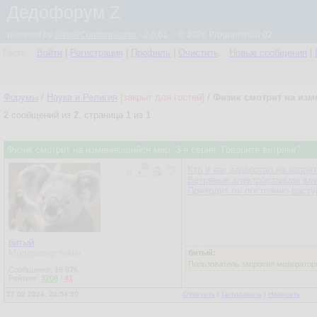
Дедофорум Z
powered by
simpleCommunicator
- 2.0.61 © 2026 Programmizd 02
Гость
Войти
|
Регистрация
|
Профиль
|
Очистить
Новые сообщения
|
Форумы
/
Наука и Религия
[закрыт для гостей]
/
Физик смотрит на изм
2
сообщений из
2
, страница
1
из
1
Физик смотрит на изменяющийся мир. 3-я серия. Говорите ветряки?
Кто и как заработал на запре
Ветряные электростанции вл
Приводит ли постоянно расту
битый
Модератор темы
битый:
Пользователь запросил модераторс
Сообщения:
16 976
Рейтинг:
3208
/
41
27.02.2024, 20:54:50
Ответить
|
Цитировать
|
Написать