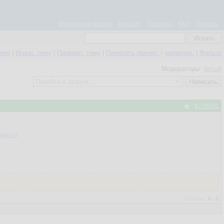
Мобильная версия
Контакт
Правила
FAQ
Помощь
нное
|
Игнор. тему
|
Прикреп. тему
|
Пометить прочит.
/
непрочит.
|
Фильтр
Модераторы:
битый
#728591
имата?
Рейтинг:
0
/
0