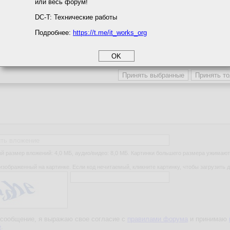
или весь форум!
соглашение
циальности
DC-T: Технические работы
Подробнее:
https://t.me/it_works_org
okie
а статистики
етинга и рекламы
ть вложение
 размер вложений: 4,0 МБ, аудио/видео: 8,0 МБ. Картинки большего размера ужимают
изображенный на картинке. Если код нечитаемый, кликните картинку, чтобы загрузить д
сообщение, я выражаю свое согласие с
правилами форума
и принимаю
е
.