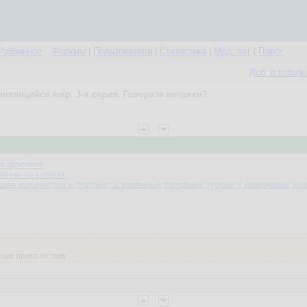
Избранное
Форумы
|
Пользователи
|
Статистика
|
Мод. лог
|
Поиск
Доб. в избра
еняющийся мир. 3-я серия. Говорите ветряки?
те фреонов
ияние на климат
щее количество и плотность наземных ветряных турбин к изменению кл
кие права на тему.