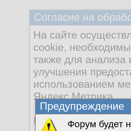
Согласие на обраб
На сайте осуществ
cookie, необходимы
также для анализа 
улучшения предост
использованием ме
Яндекс.Метрика.
Предупреждение
Продолжая использо
Форум будет н