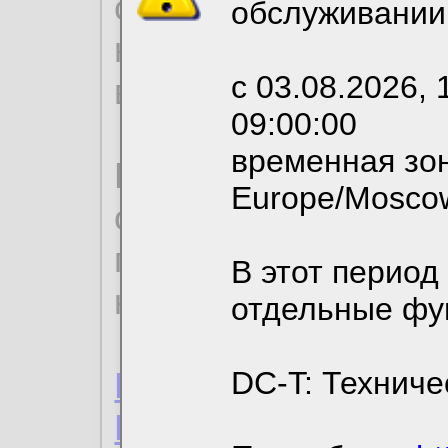
согласие на обрабо
обслуживании
необходимых для р
с 03.08.2026, 
вы можете выбрать
09:00:00
временная зон
По нижеприведенн
Europe/Mosco
ознакомиться с де
пользовательским 
В этот период
конфиденциальност
отдельные фу
Пользовательское 
DC-T: Техниче
Политика конфиде