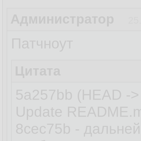
Администратор
25
Патчноут
Цитата
5a257bb (HEAD ->
Update README.
8cec75b - дальне