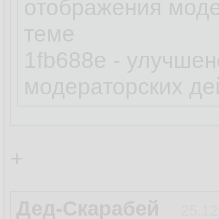
отображения моде
теме
1fb688e - улучше
модераторских де
+
Дед-Скарабей
25.12