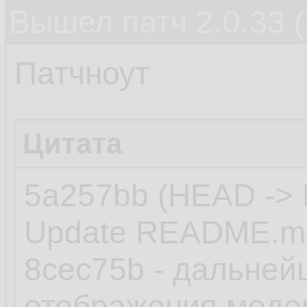
Вышел патч 2.0.33 (
Патчноут
Цитата
5a257bb (HEAD -> 
Update README.m
8cec75b - дальне
отображения модер