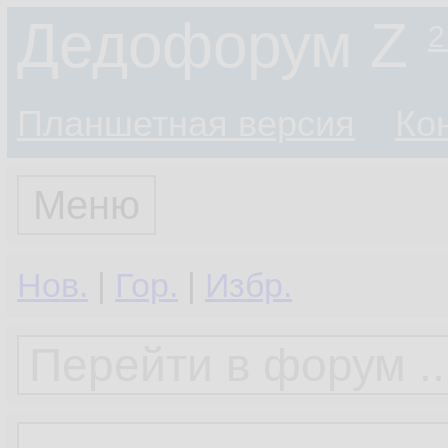
Дедофорум Z
2
Планшетная версия
Ко
Меню
Нов.
|
Гор.
|
Избр.