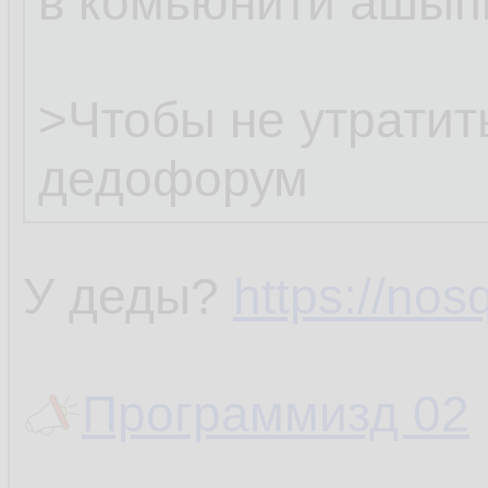
в комьюнити ашыпк
гуглится.
>Чтобы не утратит
В общем, Welome in
дедофорум
У деды?
https://nosq
Программизд 02