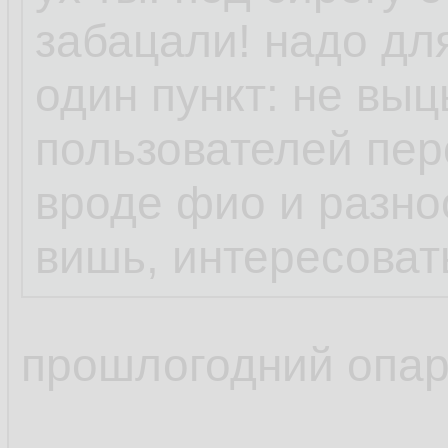
Банить никого не х
забацали! надо дл
сообщения - на уда
один пункт: не вы
пользователей пе
Для непонимающих 
вроде фио и разно
хотите заявить про
вишь, интересоват
ника на форуме из-
мылом на публично
прошлогодний опа
плакат и идите с п
на улицу. Сколько 