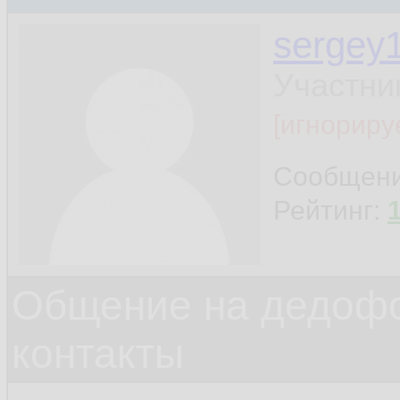
sergey
Участни
[игнориру
Сообщен
Рейтинг:
Общение на дедофо
контакты