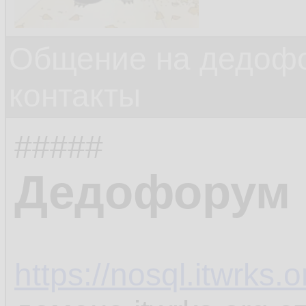
Общение на дедофо
контакты
#####
Дедофорум
https://nosql.itwrks.o