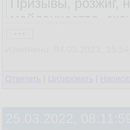
Призывы, розжиг, 
майданчество, ска
...
приглашения на м
горлорезство и т.
Изменено: 04.03.2023, 15:54
Ответить
По тем или иным 
|
Цитировать
|
Написа
уже 2 ресурса: sql.r
25.03.2022, 08:11:5
Не подставляйте с