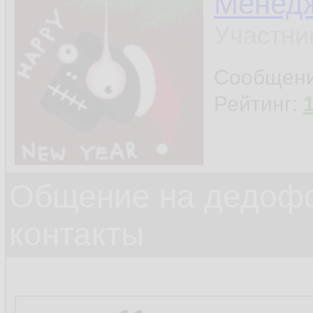
Менед
Участни
Сообщен
Рейтинг:
Общение на дедофо
контакты