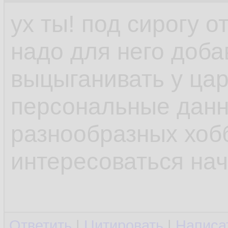
сохранить лампово
ух ты! под сирогу 
старого доброго ск
надо для него доба
лучше, трава зелене
выцыганивать у ца
доборого ноускуля,
персональные данн
лучше, трава не так
разнообразных хобб
Обсуждение профе
интересоваться нач
отчётов о поездках
посиделках куда бо
Ответить
|
Цитировать
|
Написа