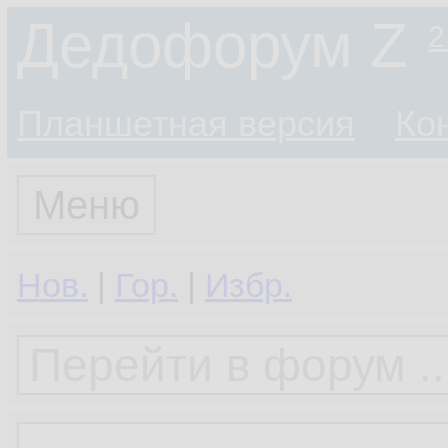
Дедофорум Z
2
Планшетная версия
Ко
Меню
Нов.
|
Гор.
|
Избр.