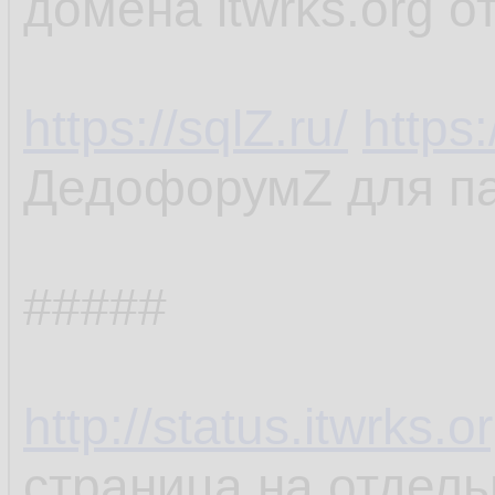
домена itwrks.org 
https://sqlZ.ru/
https
ДедофорумZ для пат
#####
http://status.itwrks.or
страница на отдел