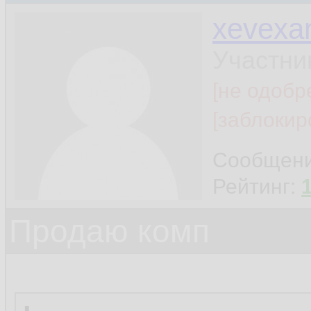
xevexa
Участни
[не одобр
[заблокир
Сообщен
Рейтинг:
Продаю комп