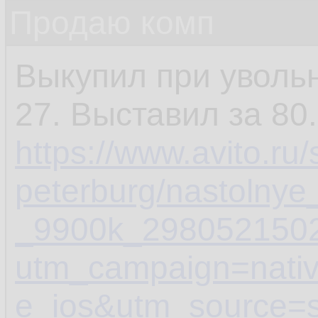
Продаю комп
Выкупил при увольн
27. Выставил за 80
https://www.avito.ru/
peterburg/nastolny
_9900k_298052150
utm_campaign=nati
e_ios&utm_source=s