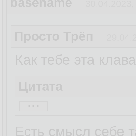
basename
30.04.2023,
Просто Трёп
29.04.
Как тебе эта клав
Цитата
...
Клавиатура с мыш
comfort keyboard 
Есть смысл себе 