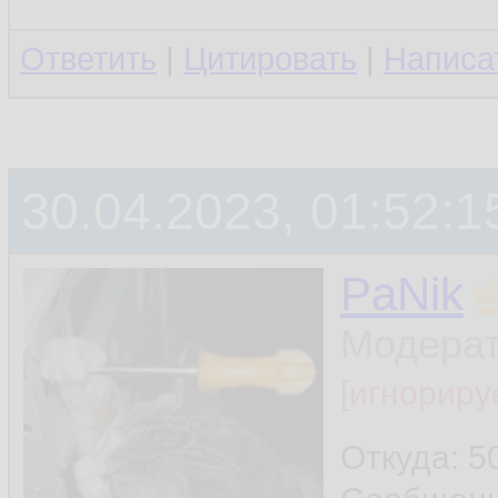
Ответить
|
Цитировать
|
Написа
30.04.2023, 01:52:1
PaNik
Модера
[игнориру
Откуда: 5