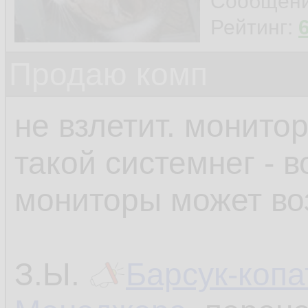
Сообщен
Рейтинг:
Продаю комп
не взлетит. монито
такой системнег - 
мониторы может во
З.Ы.
Барсук-копа