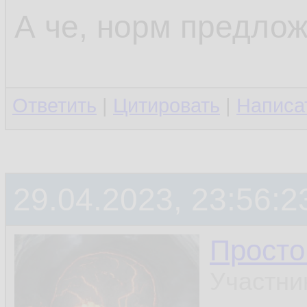
А че, норм предлож
Ответить
|
Цитировать
|
Написа
29.04.2023, 23:56:2
Просто
Участни