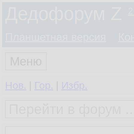
Дедофорум Z
2
Планшетная версия
Ко
Меню
Нов.
|
Гор.
|
Избр.