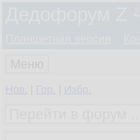
Дедофорум Z
2
Планшетная версия
Ко
Меню
Нов.
|
Гор.
|
Избр.