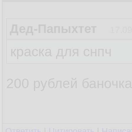
Дед-Папыхтет
17.09
краска для снпч
200 рублей баночка
Ответить
|
Цитировать
|
Написа