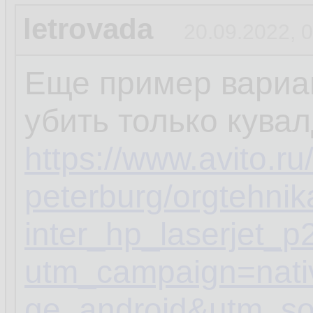
letrovada
20.09.2022, 
Еще пример вариа
убить только кувал
https://www.avito.ru
peterburg/orgtehnik
inter_hp_laserjet
utm_campaign=nat
ge_android&utm_so