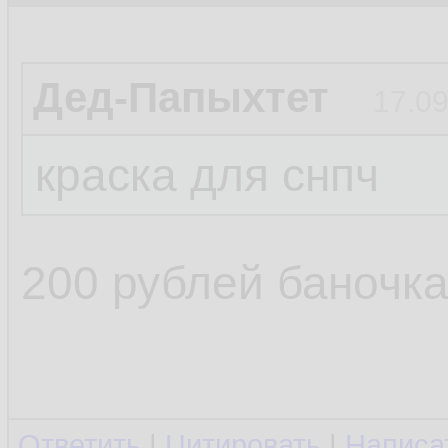
Дед-Папыхтет
17.09
краска для снпч
200 рублей баночка
Ответить
|
Цитировать
|
Написа