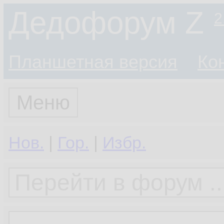
Дедофорум Z
2
Планшетная версия
Ко
Меню
Нов.
|
Гор.
|
Избр.