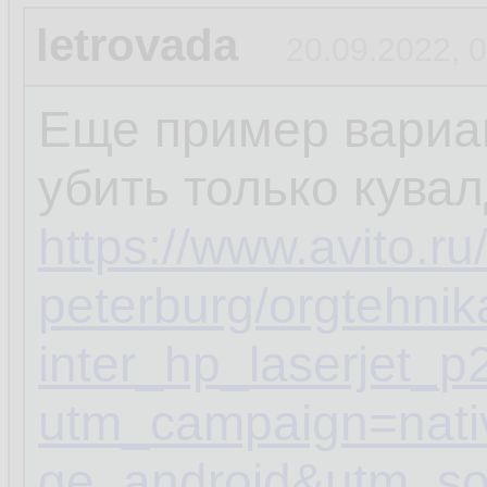
letrovada
20.09.2022, 
Еще пример вариа
убить только кувал
https://www.avito.ru
peterburg/orgtehnik
inter_hp_laserjet
utm_campaign=nat
ge_android&utm_so