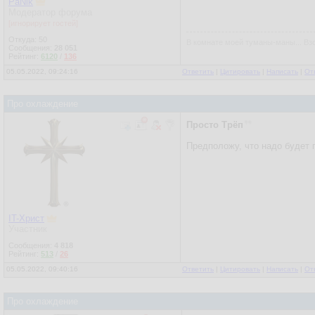
PaNik
Модератор форума
[игнорирует гостей]
Откуда: 50
В комнате моей туманы-маны... Взо
Сообщения:
28 051
Рейтинг:
6120
/
136
05.05.2022, 09:24:16
Ответить
|
Цитировать
|
Написать
|
От
Про охлаждение
Просто Трёп
Предположу, что надо будет 
IT-Христ
Участник
Сообщения:
4 818
Рейтинг:
513
/
26
05.05.2022, 09:40:16
Ответить
|
Цитировать
|
Написать
|
От
Про охлаждение