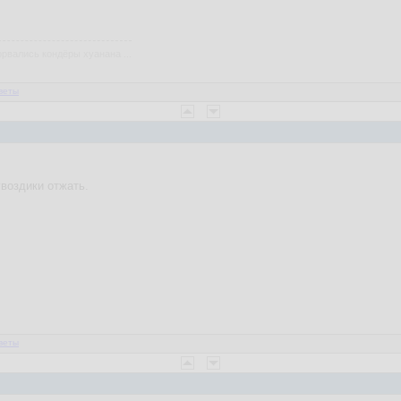
рвались кондёры хуанана ...
веты
гвоздики отжать.
веты