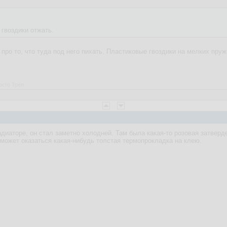
 гвоздики отжать.
 про то, что туда под него пихать. Пластиковые гвоздики на мелких пруж
осто Трёп
диаторе, он стал заметно холодней. Там была какая-то розовая затверд
 может оказаться какая-нибудь толстая термопрокладка на клею.