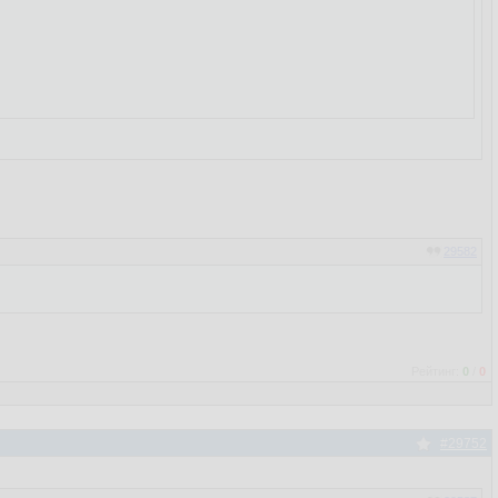
29582
Рейтинг:
0
/
0
#29752