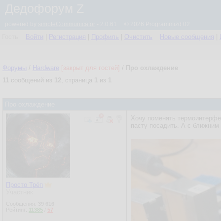
Дедофорум Z
powered by
simpleCommunicator
- 2.0.61 © 2026 Programmizd 02
Гость
Войти
|
Регистрация
|
Профиль
|
Очистить
Новые сообщения
|
Форумы
/
Hardware
[закрыт для гостей]
/
Про охлаждение
11
сообщений из
12
, страница
1
из
1
Про охлаждение
Хочу поменять термоинтерфей
пасту посадить. А с ближним
Просто Трёп
Участник
Сообщения:
39 616
Рейтинг:
11385
/
57