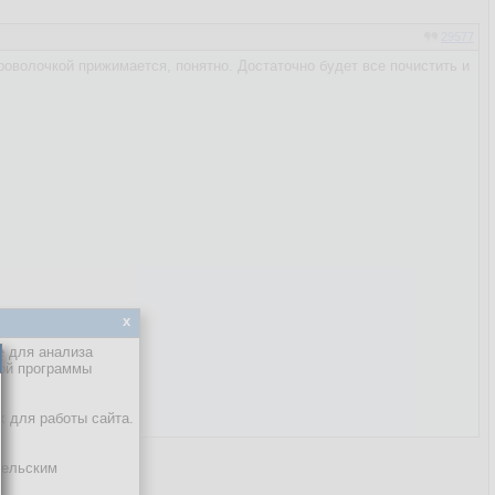
29577
оволочкой прижимается, понятно. Достаточно будет все почистить и
x
е для анализа
кой программы
х для работы сайта.
тельским