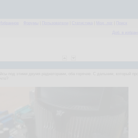
Избранное
Форумы
|
Пользователи
|
Статистика
|
Мод. лог
|
Поиск
Доб. в избра
сы под этими двумя радиаторами, оба горячие. С дальним, который про
 что?