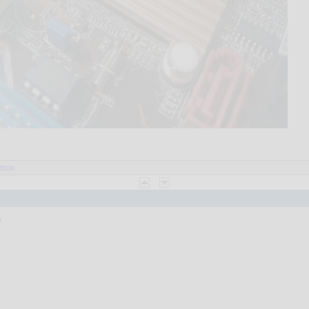
веты
.