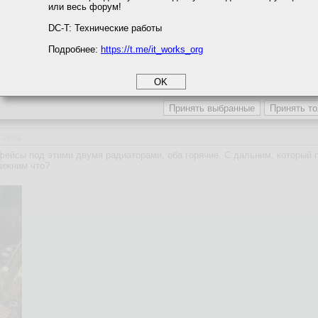
или весь форум!
соглашение
циальности
DC-T: Технические работы
веты
Подробнее:
https://t.me/it_works_org
okie
а статистики
етинга и рекламы
:19:02
ейсы под этими двумя радиаторами, оба горячие. С дальним, который п
лижним что?