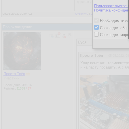
деревья умирают стоя
Пользовательское 
Политика конфиден
05.05.2022, 09:54:02
Ответить
|
Цитировать
|
Написать
|
От
Необходимые co
Про охлаждение
Cookie для сбор
Cookie для марк
Буся
05.05.2022, 09:54:02
Просто Трёп
05.05.2022, 09
Хочу поменять термоинтерф
и на пасту посадить. А с б
Просто Трёп
Участник
Сообщения:
39 616
Рейтинг:
11385
/
57