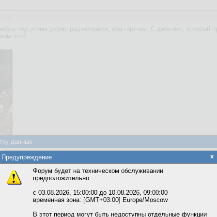
19:02
йсы под этими двумя радиаторами, оба горячие. С дальним, который пр
жним что?
тку данных
яется обработка файлов cookie, необходимых для работы сайта, а такж
x
Предупреждение
та и улучшения предоставляемых сервисов с использованием метричес
Форум будет на техническом обслуживании
предположительно
вать сайт, вы даёте согласие на обработку файлов cookie, необходимы
ожете выбрать по своему усмотрению.
с 03.08.2026, 15:00:00 до 10.08.2026, 09:00:00
временная зона: [GMT+03:00] Europe/Moscow
опередача норм и не надо хуйней страдать
м ссылкам мы можете ознакомиться с действующим на сайте пользова
итикой конфиденциальности.
В этот период могут быть недоступны отдельные функции