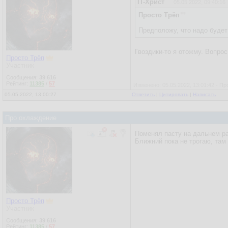
IT-Христ
05.05.2022, 09:40:16
Просто Трёп
Предположу, что надо будет
Гвоздики-то я отожму. Вопрос
Просто Трёп
Участник
Сообщения:
39 616
Рейтинг:
11385
/
57
Изменено: 05.05.2022, 13:01:42 - Пр
05.05.2022, 13:00:27
Ответить
|
Цитировать
|
Написать
Про охлаждение
Поменял пасту на дальнем ра
Ближний пока не трогаю, там
Просто Трёп
Участник
Сообщения:
39 616
Рейтинг:
11385
/
57