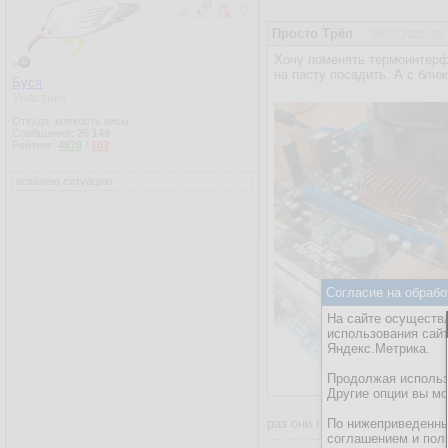
Просто Трёп
05.05.2022, 09:
Хочу поменять термоинтерфе
на пасту посадить. А с бли
Буся
Участник
Откуда: мягкость кисы
Сообщения:
26 149
Рейтинг:
4878
/
103
искажаю ситуацию
Согласие на обрабо
На сайте осуществл
использования сай
Яндекс.Метрика.
Продолжая использо
Другие опции вы м
раз они горячие значит тепл
По нижеприведенны
соглашением и пол