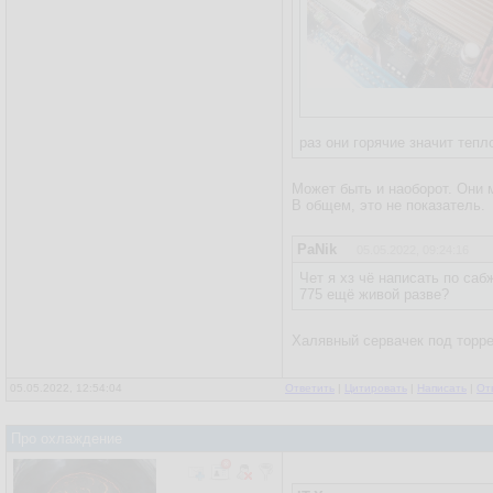
раз они горячие значит теп
Может быть и наоборот. Они 
В общем, это не показатель.
PaNik
05.05.2022, 09:24:16
Чет я хз чё написать по саб
775 ещё живой разве?
Халявный сервачек под торре
05.05.2022, 12:54:04
Ответить
|
Цитировать
|
Написать
|
От
Про охлаждение