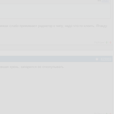
29587
инках слабо прижимают радиатор к чипу, надо что-то клеить. Ятакду.
Рейтинг:
0
/
0
#29969
евшая хрень, запарился ее отколупывать.