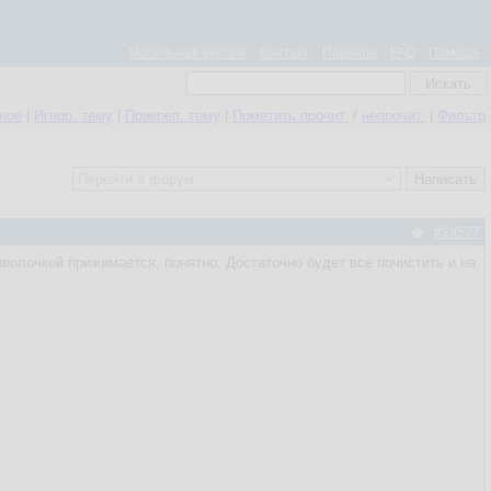
Мобильная версия
Контакт
Правила
FAQ
Помощь
нное
|
Игнор. тему
|
Прикреп. тему
|
Пометить прочит.
/
непрочит.
|
Фильтр
#29577
волочкой прижимается, понятно. Достаточно будет все почистить и на