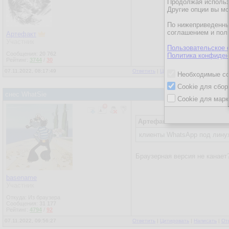
Продолжая использо
Другие опции вы м
По нижеприведенны
соглашением и пол
Артефакт
Участник
Пользовательское 
Сообщения:
20 762
Политика конфиден
Рейтинг:
3744
/
30
07.11.2022, 08:17:49
Ответить
|
Цитировать
|
Написать
|
От
Необходимые co
Cookie для сбор
снес WhatSie
Cookie для марк
Артефакт
07.11.2022, 08:17:4
клиенты WhatsApp под лину
Браузерная версия не канает
basename
Участник
Откуда: Из браузера
Сообщения:
31 177
Рейтинг:
4794
/
92
07.11.2022, 09:56:27
Ответить
|
Цитировать
|
Написать
|
От