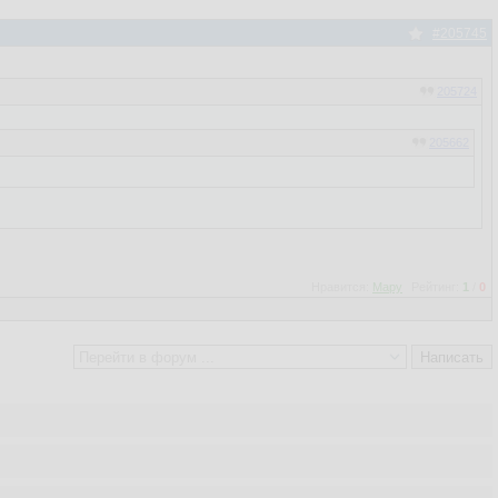
#205745
205724
205662
Нравится:
Мару
Рейтинг:
1
/
0