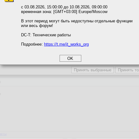
вать сайт, вы даёте согласие на обработку файлов cookie, необходимы
ожете выбрать по своему усмотрению.
с 03.08.2026, 15:00:00 до 10.08.2026, 09:00:00
временная зона: [GMT+03:00] Europe/Moscow
м ссылкам мы можете ознакомиться с действующим на сайте пользова
итикой конфиденциальности.
В этот период могут быть недоступны отдельные функции
или весь форум!
соглашение
циальности
DC-T: Технические работы
веты
Подробнее:
https://t.me/it_works_org
okie
а статистики
етинга и рекламы
9
х
?
веты