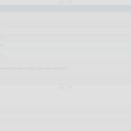
7
49
ух
т?
енец в плане софта, как мне кажется.