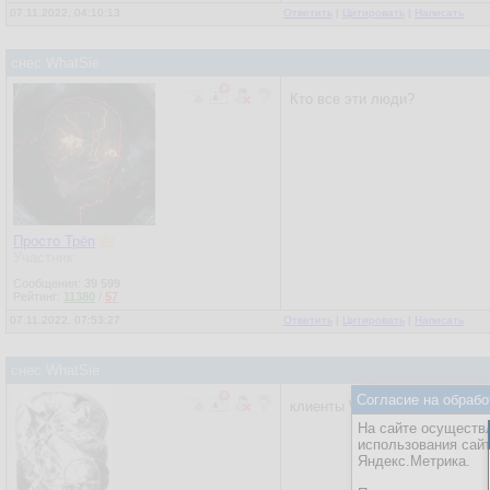
07.11.2022, 04:10:13
Ответить
|
Цитировать
|
Написать
снес WhatSie
Кто все эти люди?
Просто Трёп
Участник
Сообщения:
39 599
Рейтинг:
11380
/
57
07.11.2022, 07:53:27
Ответить
|
Цитировать
|
Написать
снес WhatSie
Согласие на обрабо
клиенты WhatsApp под линух
На сайте осуществл
использования сай
Яндекс.Метрика.