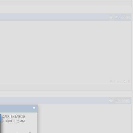
#205644
Рейтинг:
0
/
0
#205662
x
е для анализа
кой программы