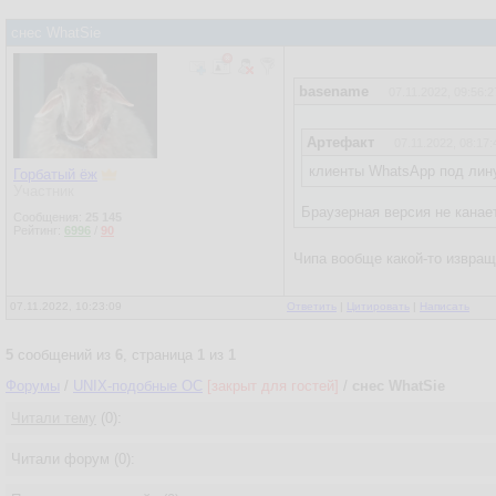
снес WhatSie
basename
07.11.2022, 09:56:2
Артефакт
07.11.2022, 08:17:
клиенты WhatsApp под лин
Горбатый ёж
Участник
Браузерная версия не канае
Сообщения:
25 145
Рейтинг:
6996
/
90
Чипа вообще какой-то извращ
07.11.2022, 10:23:09
Ответить
|
Цитировать
|
Написать
5
сообщений из
6
, страница
1
из
1
Форумы
/
UNIX-подобные OC
[закрыт для гостей]
/
снес WhatSie
Читали тему
(0):
Читали форум (0):