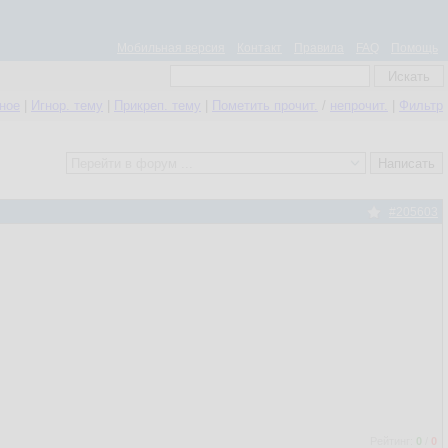
Мобильная версия
Контакт
Правила
FAQ
Помощь
нное
|
Игнор. тему
|
Прикреп. тему
|
Пометить прочит.
/
непрочит.
|
Фильтр
#205603
Рейтинг:
0
/
0