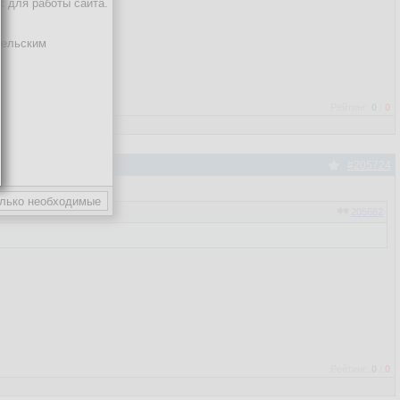
х для работы сайта.
тельским
Рейтинг:
0
/
0
#205724
205662
Рейтинг:
0
/
0