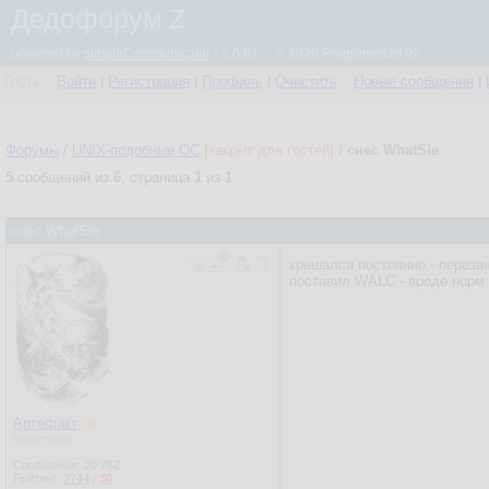
Дедофорум Z
powered by
simpleCommunicator
- 2.0.61 © 2026 Programmizd 02
Гость
Войти
|
Регистрация
|
Профиль
|
Очистить
Новые сообщения
|
Форумы
/
UNIX-подобные OC
[закрыт для гостей]
/
снес WhatSie
5
сообщений из
6
, страница
1
из
1
снес WhatSie
крешался постоянно - перез
поставил WALC - вроде норм
Артефакт
Участник
Сообщения:
20 762
Рейтинг:
3744
/
30