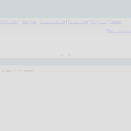
Избранное
Форумы
|
Пользователи
|
Статистика
|
Мод. лог
|
Поиск
Доб. в избра
ачитывал сообщения