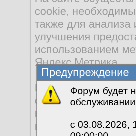
cookie, необходимы
также для анализа 
улучшения предост
использованием ме
Яндекс.Метрика.
Предупреждение
Продолжая использо
Форум будет н
согласие на обрабо
обслуживании
необходимых для р
с 03.08.2026, 
вы можете выбрать
09:00:00