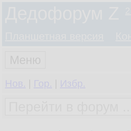
Дедофорум Z
2
Планшетная версия
Ко
Меню
Нов.
|
Гор.
|
Избр.