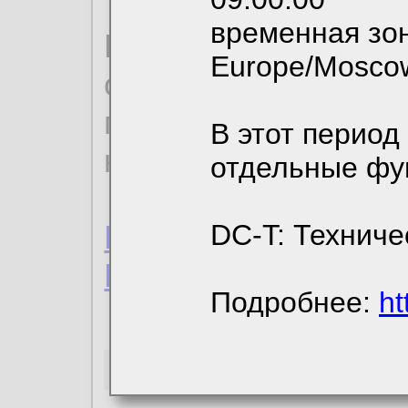
временная зон
По нижеприведенн
Europe/Mosco
ознакомиться с де
пользовательским 
В этот период
конфиденциальност
отдельные фу
Пользовательское 
DC-T: Техниче
Политика конфиде
Подробнее:
ht
Необходимые co