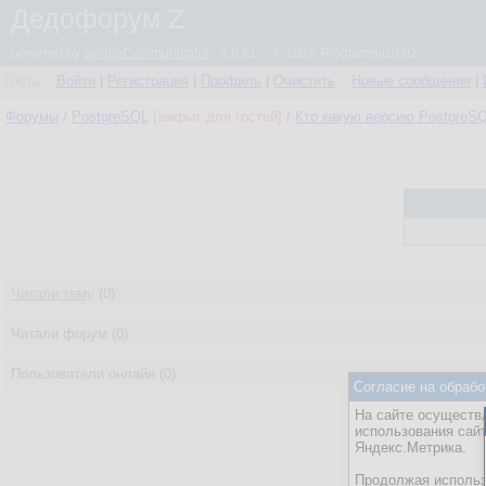
Дедофорум Z
powered by
simpleCommunicator
- 2.0.61 © 2026 Programmizd 02
Гость
Войти
|
Регистрация
|
Профиль
|
Очистить
Новые сообщения
|
Форумы
/
PostgreSQL
[закрыт для гостей]
/
Кто какую версию PostgreS
Читали тему
(0):
Читали форум (0):
Пользователи онлайн (0):
Согласие на обрабо
На сайте осуществл
использования сай
Яндекс.Метрика.
Продолжая использо