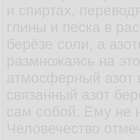
и спиртах, перевод
Я считаю,что эффе
глины и песка в р
преодолеть, если б
берёзе соли, а аз
каждый человек мо
размножаясь на это
(обязан заплатить
атмосферный азот 
тюрьму), если пер
связанный азот бер
объявит, что он бу
сам собой. Ему не 
конкретных услови
Человечество отме
догадаются ли тут,