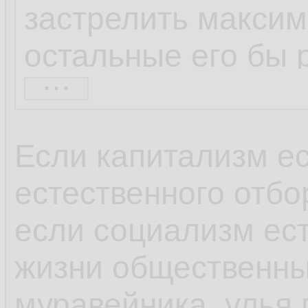
застрелить максим
остальные его бы 
...
нужно было объеди
добиться?
Если капитализм е
Объединиться люд
естественного отбо
безбилетник
а, кот
если социализм ес
что потребители о
жизни общественны
избегают делать в 
муравейника, улья п