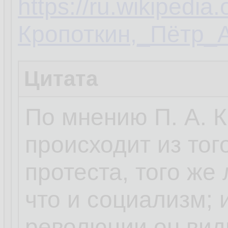
https://ru.wikipedia.
Кропоткин,_Пётр_
Цитата
По мнению П. А. 
происходит из то
протеста, того же
что и социализм; 
революции он вид