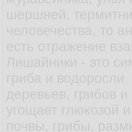
Брейвиком, если б
шершней, термитни
которые на него бы
человечества, то а
герои больше всех
есть отражение вз
выиграли бы те, к
Лишайники - это си
не очень в курсе к
гриба и водоросли.
профсоюзов, но по
деревьев, грибов и
профсоюз объявляе
угощает глюкозой и
отдельные рабочие
почвы, грибы, разм
этом главная проб