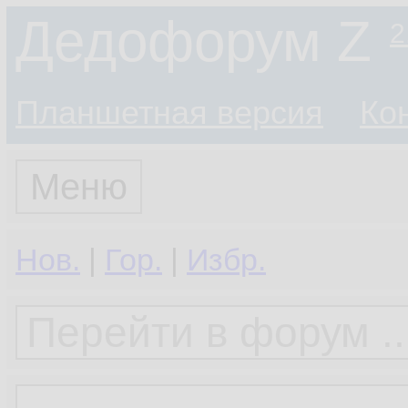
Дедофорум Z
2
Планшетная версия
Ко
Меню
Нов.
|
Гор.
|
Избр.