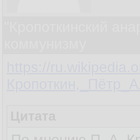
"Кропоткинский ана
коммунизму
https://ru.wikipedia.o
Кропоткин,_Пётр_А
Цитата
По мнению П. А. К