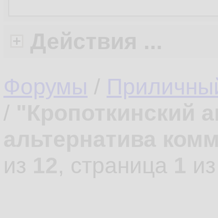
Действия ...
Форумы
/
Приличны
/
"Кропоткинский а
альтернатива ком
из
12
, страница
1
и