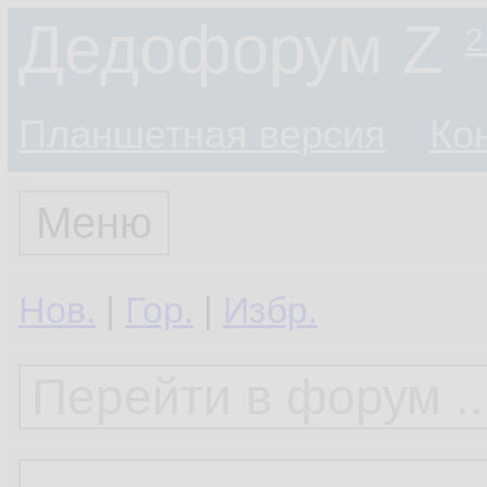
Дедофорум Z
2
Планшетная версия
Ко
Меню
Нов.
|
Гор.
|
Избр.