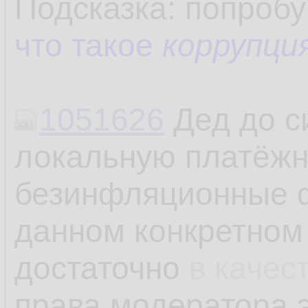
Подсказка: попробу
что такое
коррупци
1051626
Дед до си
локальную платёжн
безинфляционные ф
данном конкретном
достаточно
в качес
права модератора э